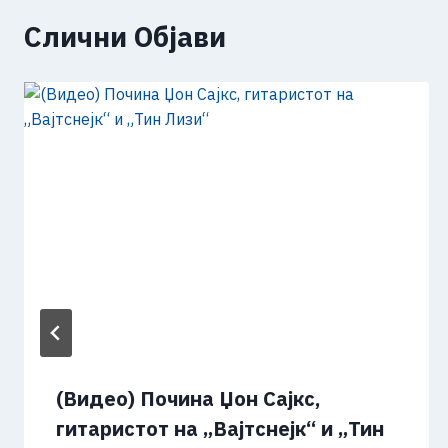
Слични Објави
(Видео) Почина Џон Сајкс,
гитаристот на „Вајтснејк“ и „Тин