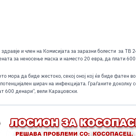
S
h
здравје и член на Комисијата за заразни болести за ТВ 2
ar
ената за неносење маска и наместо 20 евра, да плати 600
e
то мора да биде жестоко, секој оној кој ќе биде фатен 
 потенцијален ширач на инфекцијата. Граѓаните доколку с
т 600 денари“, вели Караџовски.