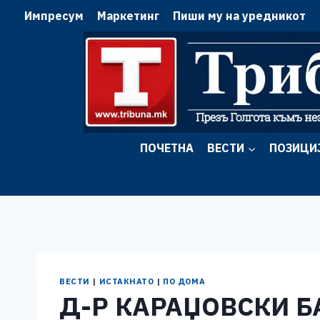
Skip
Импресум
Маркетинг
Пиши му на уредникот
to
content
ПОЧЕТНА
ВЕСТИ
ПОЗИЦИ
ВЕСТИ
|
ИСТАКНАТО
|
ПО ДОМА
Д-Р КАРАЏОВСКИ Б