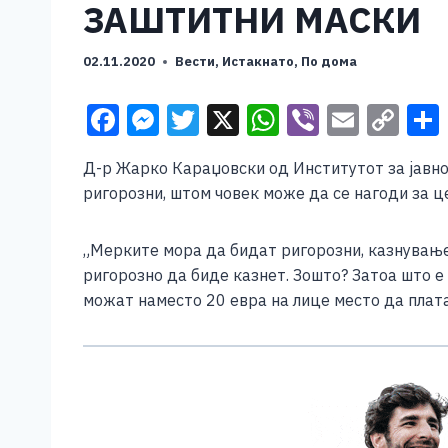
ЗАШТИТНИ МАСКИ
02.11.2020
Вести
,
Истакнато
,
По дома
F
M
T
X
W
Vi
E
C
a
e
wi
h
b
m
o
Д-р Жарко Караџовски од Институтот за јавно 
c
ss
tt
at
er
ai
p
ригорозни, штом човек може да се нагоди за ц
e
e
er
s
l
y
b
n
A
Li
„Мерките мора да бидат ригорозни, казнување
o
g
p
n
ригорозно да биде казнет. Зошто? Затоа што е
можат наместо 20 евра на лице место да плата
o
er
p
k
k