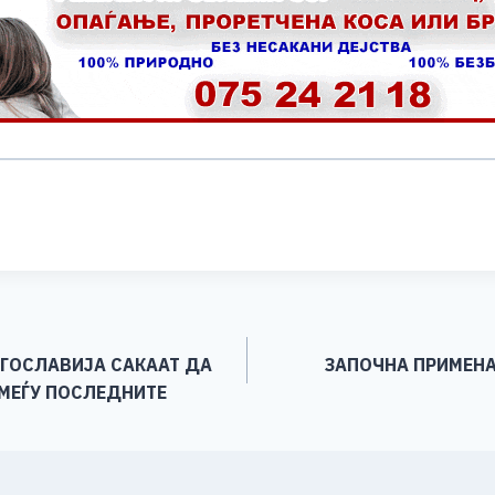
S
h
ar
e
УГОСЛАВИЈА САКААТ ДА
ЗАПОЧНА ПРИМЕНАТ
 МЕЃУ ПОСЛЕДНИТЕ