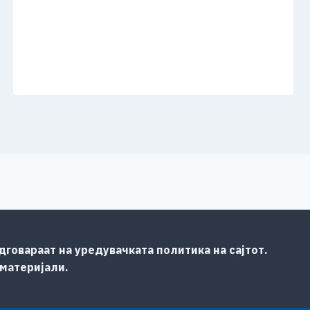
говараат на уредувачката политика на сајтот.
 материјали.