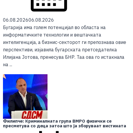
06.08.2026
06.08.2026
Бугарија има голем потенцијал во областа на
информатичките технологии и вештачката
интелигенција, а бизнис-секторот ги препознава овие
перспективи, изјавила бугарската претседателка
Илијана Јотова, пренесува БНР. Таа ова го истакнала
на ...
Филипче: Криминалната група ВМРО физички се
пресметува со деца затоа што ја зборуваат вистината