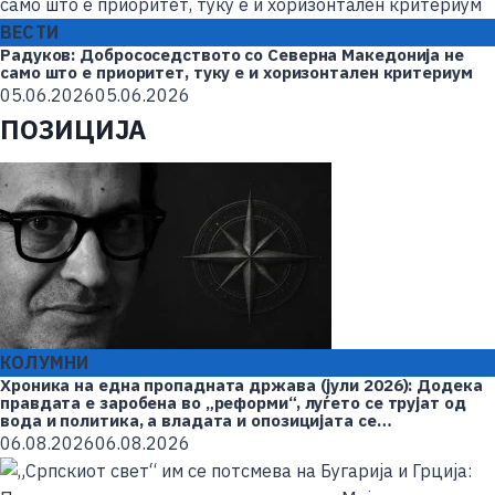
ВЕСТИ
Радуков: Добрососедството со Северна Македонија не
само што е приоритет, туку е и хоризонтален критериум
05.06.2026
05.06.2026
ПОЗИЦИЈА
КОЛУМНИ
Хроника на една пропадната држава (јули 2026): Додека
правдата е заробена во „реформи“, луѓето се трујат од
вода и политика, а владата и опозицијата се
„реконструираат“ – земјата тоне во „достоинство“ и
06.08.2026
06.08.2026
молчи пред Украина