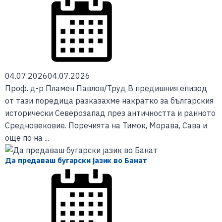
04.07.2026
04.07.2026
Проф. д-р Пламен Павлов/Труд В предишния епизод
от тази поредица разказахме накратко за българския
исторически Северозапад през античността и ранното
Средновековие. Поречията на Тимок, Морава, Сава и
още по на ...
Да предаваш бугарски јазик во Банат