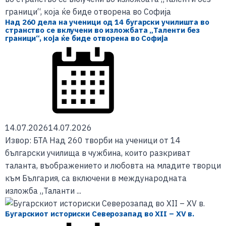
Над 260 дела на ученици од 14 бугарски училишта во
странство се вклучени во изложбата „Таленти без
граници“, која ќе биде отворена во Софија
14.07.2026
14.07.2026
Извор: БТА Над 260 творби на ученици от 14
български училища в чужбина, които разкриват
таланта, въображението и любовта на младите творци
към България, са включени в международната
изложба „Таланти ...
Бугарскиот историски Северозапад во XII – XV в.