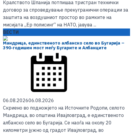
Кралството Шпанија потпишаа тристран технички
договор за спроведување прекугранични операции за
заштита на воздушниот простор во рамките на
мисијата „Ер полисинг“ на НАТО, јавува ...
ВЕСТИ
Мандрица, единственото албанско село во Бугарија –
390-годишен мост меѓу Бугарите и Албанците
06.08.2026
06.08.2026
Скриено во подножјето на Источните Родопи, селото
Мандрица, во општина Ивајловград, е единственото
албанско село во Бугарија. Се наоѓа на околу 20
километри јужно од градот Ивајловград, во