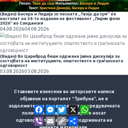
(Видео) Бисера и Лидија со песната „Твоја да сум“ ќе
настапат на 34-то издание на фестивалот „Пирин фолк
2026“ во Сандански
04.08.2026
04.08.2026
(Видео) Во Цариброд беше одржана јавна дискусија за
состојбата на институциите, општеството и граѓанската
одговорност
03.08.2026
03.08.2026
Ставовите изнесени во авторските написи
објавени на порталот “Трибуна”, не е
задолжително да одговараат на уредувачката
Facebook
Messenger
Twitter
X
WhatsApp
политика на сајтот. Авторите носат
Viber
Email
Copy
Share
одговорност за јазикот и содржината на
Link
нивните материјали.