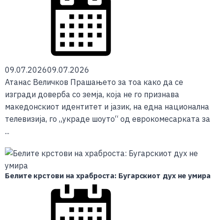
09.07.2026
09.07.2026
Атанас Величков Прашањето за тоа како да се
изгради доверба со земја, која не го признава
македонскиот идентитет и јазик, на една национална
телевизија, го „украде шоуто“ од еврокомесарката за
...
Белите крстови на храброста: Бугарскиот дух не умира