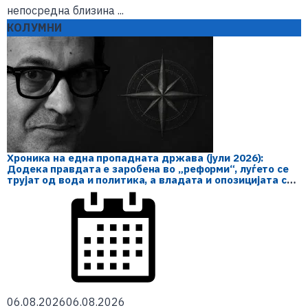
непосредна близина ...
КОЛУМНИ
Хроника на една пропадната држава (јули 2026):
Додека правдата е заробена во „реформи“, луѓето се
трујат од вода и политика, а владата и опозицијата се
„реконструираат“ – земјата тоне во „достоинство“ и
молчи пред Украина
06.08.2026
06.08.2026