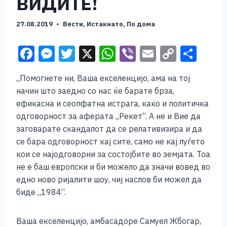
ВИДИТЕ!
27.08.2019
Вести
,
Истакнато
,
По дома
F
M
T
X
W
Vi
E
C
S
a
e
wi
h
b
m
o
h
„Помогнете ни, Ваша екселенцијо, ама на тој
c
ss
tt
at
er
ai
p
ar
начин што заедно со нас ќе барате брза,
e
e
er
s
l
y
e
ефикасна и сеопфатна истрага, како и политичка
b
n
A
Li
одговорност за аферата „Рекет“. А не и Вие да
заговарате скандалот да се релативизира и да
o
g
p
n
се бара одговорност кај сите, само не кај луѓето
o
er
p
k
кои се најодговорни за состојбите во земјата. Тоа
k
не е баш европски и би можело да значи вовед во
едно ново ријалити шоу, чиј наслов би можел да
биде „1984“.
Ваша екселенцијо, амбасадоре Самуел Жбогар,