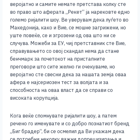
веројатно и самите немате претстава колку сте
во право што аферата „Рекет“ ја нарековте едно
големо ријалити шоу. Ве уверувам дека луѓето во
Македонија, како и Вие, се мошне загрижени, но
уште повеќе, се и згрозени од ова што ни се
случува. Можеби за ЕУ, чиј претставник сте Вие,
справувањето со овој скандал нема да стане
бенчмарк за почетокот на пристапните
преговори што сите желно ги очекуваме, но
веројатно сте свесни дека за нашата земја оваа
афера е најсериозен тест за волјата и за
способноста на оваа власт да се справи со
високата корупција.
Кога веќе спомнувате ријалити шоу, а патем
речено го именувате и со добро познатиот бренд
„Биг брадер“, би се осмелил да Ви укажам дека
се потребни неколку важни допрецизирања и