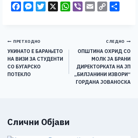
F
M
T
X
W
Vi
E
C
S
a
e
wi
h
b
m
o
h
c
ss
tt
at
er
ai
p
ar
e
e
er
s
l
y
e
Навигација
ПРЕТХОДНО
СЛЕДНО
b
n
A
Li
УКИНАТО Е БАРАЊЕТО
ОПШТИНА ОХРИД СО
o
g
p
n
на
НА ВИЗИ ЗА СТУДЕНТИ
МОЛК ЈА БРАНИ
o
er
p
k
напис
СО БУГАРСКО
ДИРЕКТОРКАТА НА ЈП
k
ПОТЕКЛО
„БИЛЈАНИНИ ИЗВОРИ“
ГОРДАНА ЈОВАНОСКА
Слични Објави