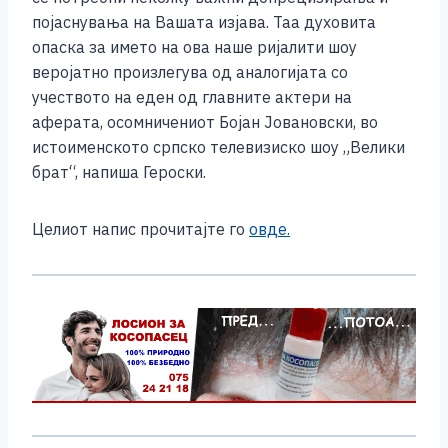
појаснувања на Вашата изјава. Таа духовита
опаска за името на ова наше ријалити шоу
веројатно произлегува од аналогијата со
учеството на еден од главните актери на
аферата, осомничениот Бојан Јoвановски, во
истоименското српско телевизиско шоу „Велики
брат“, напиша Героски.
Целиот напис прочитајте го
овде.