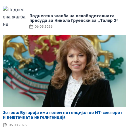
Поднесена жалба на ослободителната
пресуда за Никола Груевски за „Талир 2″
06.08.2026
Јотова: Бугарија има голем потенцијал во ИТ-секторот
и вештачката интелигенција
06.08.2026