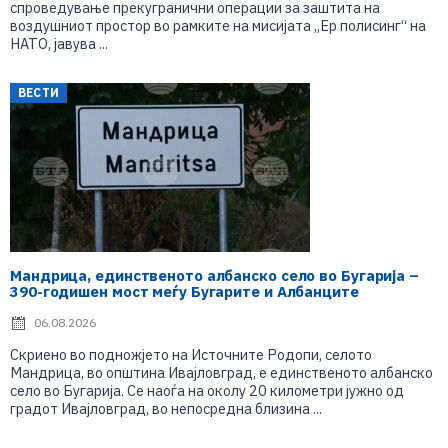
спроведување прекугранични операции за заштита на
воздушниот простор во рамките на мисијата „Ер полисинг“ на
НАТО, јавува ...
ВЕСТИ
Мандрица, единственото албанско село во Бугарија –
390-годишен мост меѓу Бугарите и Албанците
06.08.2026
Скриено во подножјето на Источните Родопи, селото
Мандрица, во општина Ивајловград, е единственото албанско
село во Бугарија. Се наоѓа на околу 20 километри јужно од
градот Ивајловград, во непосредна близина ...