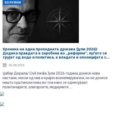
КОЛУМНИ
Хроника на една пропадната држава (јули 2026):
Додека правдата е заробена во „реформи“, луѓето се
трујат од вода и политика, а владата и опозицијата се
„реконструираат“ – земјата тоне во „достоинство“ и
молчи пред Украина
06.08.2026
Џабир Дерала/ Civil media Јули 2026 година донесе нови
настани, некои од нив и крајно вознемирувачки, но не донесе
ништо суштински ново во тоа како се однесуваат
политичарите, олигарсите, медиумите ...