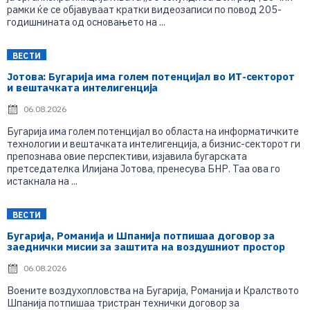
рамки ќе се објавуваат кратки видеозаписи по повод 205-
годишнината од основањето на ...
ВЕСТИ
Јотова: Бугарија има голем потенцијал во ИТ-секторот
и вештачката интелигенција
06.08.2026
Бугарија има голем потенцијал во областа на информатичките
технологии и вештачката интелигенција, а бизнис-секторот ги
препознава овие перспективи, изјавила бугарската
претседателка Илијана Јотова, пренесува БНР. Таа ова го
истакнала на ...
ВЕСТИ
Бугарија, Романија и Шпанија потпишаа договор за
заеднички мисии за заштита на воздушниот простор
06.08.2026
Воените воздухопловства на Бугарија, Романија и Кралството
Шпанија потпишаа тристран технички договор за