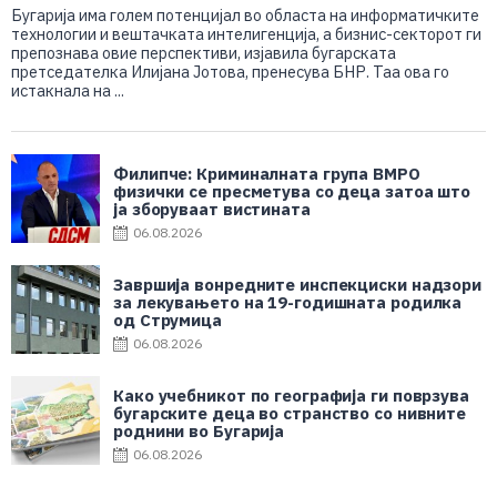
Бугарија има голем потенцијал во областа на информатичките
технологии и вештачката интелигенција, а бизнис-секторот ги
препознава овие перспективи, изјавила бугарската
претседателка Илијана Јотова, пренесува БНР. Таа ова го
истакнала на ...
Филипче: Криминалната група ВМРО
физички се пресметува со деца затоа што
ја зборуваат вистината
06.08.2026
Завршија вонредните инспекциски надзори
за лекувањето на 19-годишната родилка
од Струмица
06.08.2026
Како учебникот по географија ги поврзува
бугарските деца во странство со нивните
роднини во Бугарија
06.08.2026