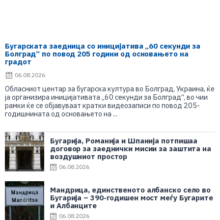
Бугарската заедница со иницијатива „60 секунди за
Болград“ по повод 205 години од основањето на
градот
06.08.2026
Обласниот центар за бугарска култура во Болград, Украина, ќе
ја организира иницијативата „60 секунди за Болград“, во чии
рамки ќе се објавуваат кратки видеозаписи по повод 205-
годишнината од основањето на ...
Бугарија, Романија и Шпанија потпишаа
договор за заеднички мисии за заштита на
воздушниот простор
06.08.2026
Мандрица, единственото албанско село во
Бугарија – 390-годишен мост меѓу Бугарите
и Албанците
06.08.2026