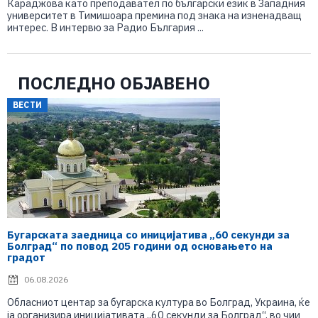
Караджова като преподавател по български език в Западния
университет в Тимишоара премина под знака на изненадващ
интерес. В интервю за Радио България ...
ПОСЛЕДНО ОБЈАВЕНО
ВЕСТИ
Бугарската заедница со иницијатива „60 секунди за
Болград“ по повод 205 години од основањето на
градот
06.08.2026
Обласниот центар за бугарска култура во Болград, Украина, ќе
ја организира иницијативата „60 секунди за Болград“, во чии