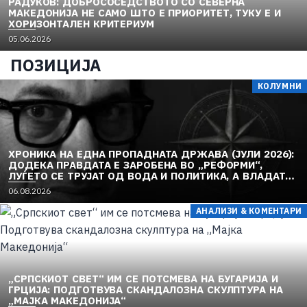
РАДУКОВ: ДОБРОСОСЕДСТВОТО СО СЕВЕРНА
МАКЕДОНИЈА НЕ САМО ШТО Е ПРИОРИТЕТ, ТУКУ Е И
ХОРИЗОНТАЛЕН КРИТЕРИУМ
05.06.2026
ПОЗИЦИЈА
КОЛУМНИ
ХРОНИКА НА ЕДНА ПРОПАДНАТА ДРЖАВА (ЈУЛИ 2026):
ДОДЕКА ПРАВДАТА Е ЗАРОБЕНА ВО „РЕФОРМИ“,
ЛУЃЕТО СЕ ТРУЈАТ ОД ВОДА И ПОЛИТИКА, А ВЛАДАТА
И ОПОЗИЦИЈАТА СЕ „РЕКОНСТРУИРААТ“ – ЗЕМЈАТА
06.08.2026
ТОНЕ ВО „ДОСТОИНСТВО“ И МОЛЧИ ПРЕД УКРАИНА
АНАЛИЗИ & КОМЕНТАРИ
„СРПСКИОТ СВЕТ“ ИМ СЕ ПОТСМЕВА НА БУГАРИЈА И
ГРЦИЈА: ПОДГОТВУВА СКАНДАЛОЗНА СКУЛПТУРА НА
„МАЈКА МАКЕДОНИЈА“