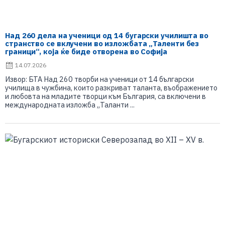
Над 260 дела на ученици од 14 бугарски училишта во
странство се вклучени во изложбата „Таленти без
граници“, која ќе биде отворена во Софија
14.07.2026
Извор: БТА Над 260 творби на ученици от 14 български
училища в чужбина, които разкриват таланта, въображението
и любовта на младите творци към България, са включени в
международната изложба „Таланти ...