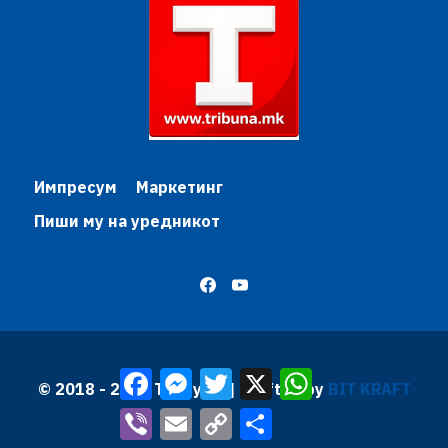
Импресум
Маркетинг
Пиши му на уредникот
Facebook
Messenger
Twitter
X
WhatsApp
© 2018 - 2026 Трибуна | Krafted by
BIT KRAFT
Viber
Email
Copy
Share
Link