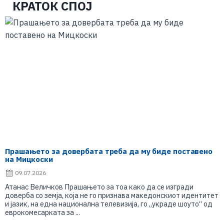
КРАТОК СПОЈ
Прашањето за довербата треба да му биде поставено
на Мицкоски
09.07.2026
Атанас Величков Прашањето за тоа како да се изгради
доверба со земја, која не го признава македонскиот идентитет
и јазик, на една национална телевизија, го „украде шоуто“ од
еврокомесарката за ...