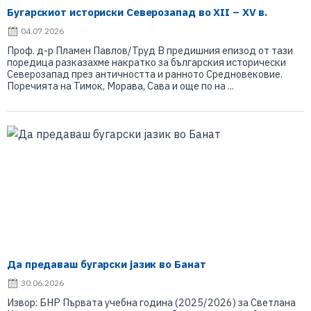
Бугарскиот историски Северозапад во XII – XV в.
04.07.2026
Проф. д-р Пламен Павлов/Труд В предишния епизод от тази
поредица разказахме накратко за българския исторически
Северозапад през античността и ранното Средновековие.
Поречията на Тимок, Морава, Сава и още по на ...
Да предаваш бугарски јазик во Банат
30.06.2026
Извор: БНР Първата учебна година (2025/2026) за Светлана