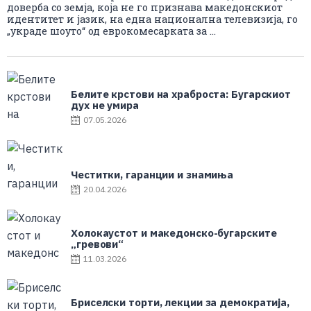
доверба со земја, која не го признава македонскиот
идентитет и јазик, на една национална телевизија, го
„украде шоуто“ од еврокомесарката за ...
Белите крстови на храброста: Бугарскиот
дух не умира
07.05.2026
Честитки, гаранции и знамиња
20.04.2026
Холокаустот и македонско-бугарските
„гревови“
11.03.2026
Бриселски торти, лекции за демократија,