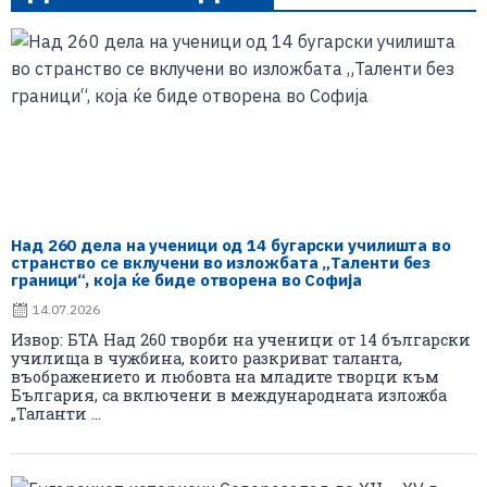
Над 260 дела на ученици од 14 бугарски училишта во
странство се вклучени во изложбата „Таленти без
граници“, која ќе биде отворена во Софија
14.07.2026
Извор: БТА Над 260 творби на ученици от 14 български
училища в чужбина, които разкриват таланта,
въображението и любовта на младите творци към
България, са включени в международната изложба
„Таланти ...