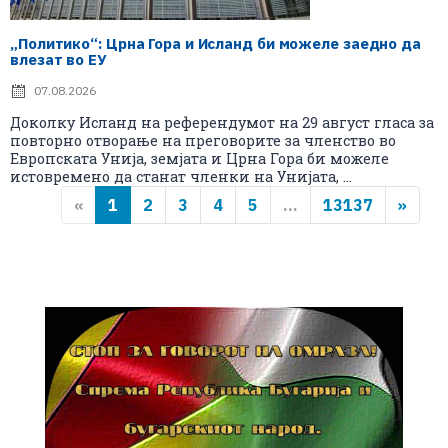
„Политико“: Црна Гора и Исланд би можеле заедно да
влезат во ЕУ
07.08.2026
Доколку Исланд на референдумот на 29 август гласа за
повторно отворање на преговорите за членство во
Европската Унија, земјата и Црна Гора би можеле
истовремено да станат членки на Унијата, ...
«
1
2
3
4
5
...
13137
»