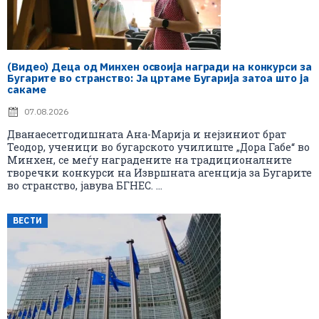
(Видео) Деца од Минхен освоија награди на конкурси за
Бугарите во странство: Ја цртаме Бугарија затоа што ја
сакаме
07.08.2026
Дванаесетгодишната Ана-Марија и нејзиниот брат
Теодор, ученици во бугарското училиште „Дора Габе“ во
Минхен, се меѓу наградените на традиционалните
творечки конкурси на Извршната агенција за Бугарите
во странство, јавува БГНЕС. ...
ВЕСТИ