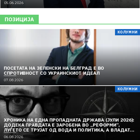
05.06.2026
ПОЗИЦИЈА
КОЛУМНИ
ПОСЕТАТА НА ЗЕЛЕНСКИ НА БЕЛГРАД Е ВО
СПРОТИВНОСТ СО УКРАИНСКИОТ ИДЕАЛ
07.08.2026
КОЛУМНИ
ХРОНИКА НА ЕДНА ПРОПАДНАТА ДРЖАВА (ЈУЛИ 2026):
ДОДЕКА ПРАВДАТА Е ЗАРОБЕНА ВО „РЕФОРМИ“,
ЛУЃЕТО СЕ ТРУЈАТ ОД ВОДА И ПОЛИТИКА, А ВЛАДАТА
И ОПОЗИЦИЈАТА СЕ „РЕКОНСТРУИРААТ“ – ЗЕМЈАТА
06.08.2026
ТОНЕ ВО „ДОСТОИНСТВО“ И МОЛЧИ ПРЕД УКРАИНА