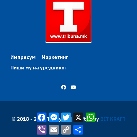
Импресум
Маркетинг
Пиши му на уредникот
Facebook
Messenger
Twitter
X
WhatsApp
© 2018 - 2026 Трибуна | Krafted by
BIT KRAFT
Viber
Email
Copy
Share
Link