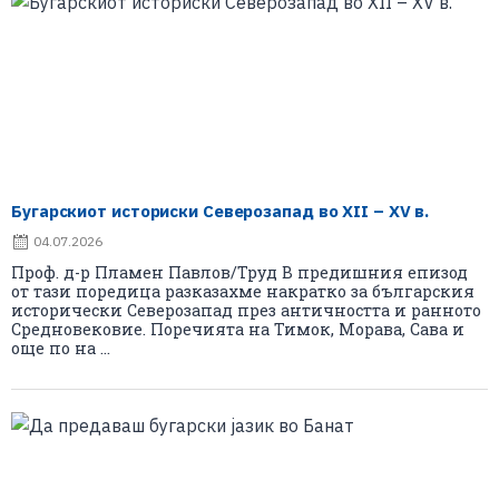
Бугарскиот историски Северозапад во XII – XV в.
04.07.2026
Проф. д-р Пламен Павлов/Труд В предишния епизод
от тази поредица разказахме накратко за българския
исторически Северозапад през античността и ранното
Средновековие. Поречията на Тимок, Морава, Сава и
още по на ...