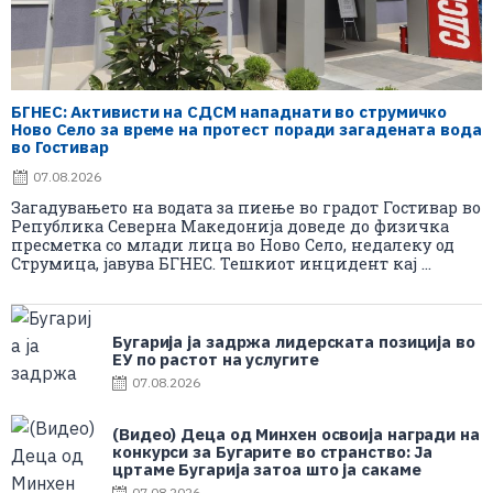
БГНЕС: Aктивисти на СДСМ нападнати во струмичко
Ново Село за време на протест поради загадената вода
во Гостивар
07.08.2026
Загадувањето на водата за пиење во градот Гостивар во
Република Северна Македонија доведе до физичка
пресметка со млади лица во Ново Село, недалеку од
Струмица, јавува БГНЕС. Тешкиот инцидент кај ...
Бугарија ја задржа лидерската позиција во
ЕУ по растот на услугите
07.08.2026
(Видео) Деца од Минхен освоија награди на
конкурси за Бугарите во странство: Ја
цртаме Бугарија затоа што ја сакаме
07.08.2026