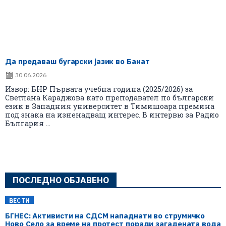
Да предаваш бугарски јазик во Банат
30.06.2026
Извор: БНР Първата учебна година (2025/2026) за
Светлана Караджова като преподавател по български
език в Западния университет в Тимишоара премина
под знака на изненадващ интерес. В интервю за Радио
България ...
ПОСЛЕДНО ОБЈАВЕНО
ВЕСТИ
БГНЕС: Aктивисти на СДСМ нападнати во струмичко
Ново Село за време на протест поради загадената вода