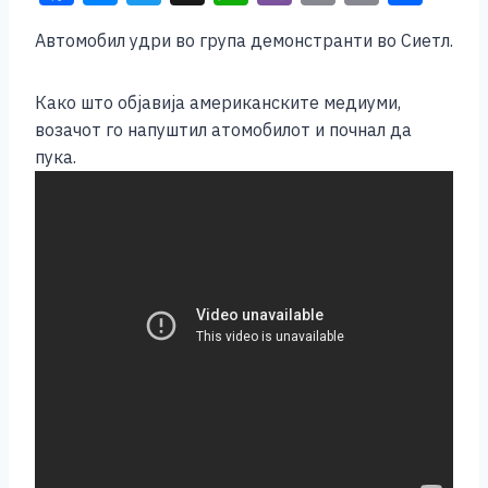
a
e
wi
h
b
m
o
h
Автомобил удри во група демонстранти во Сиетл.
c
ss
tt
at
er
ai
p
ar
e
e
er
s
l
y
e
Како што објавија американските медиуми,
b
n
A
Li
возачот го напуштил атомобилот и почнал да
o
g
p
n
пука.
o
er
p
k
k