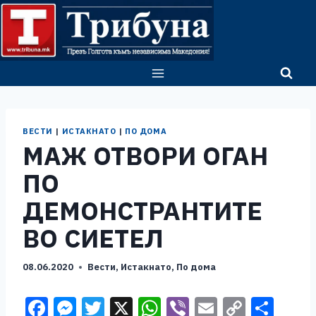
Skip
to
content
ВЕСТИ
|
ИСТАКНАТО
|
ПО ДОМА
МАЖ ОТВОРИ ОГАН
ПО
ДЕМОНСТРАНТИТЕ
ВО СИЕТЕЛ
08.06.2020
Вести
,
Истакнато
,
По дома
F
M
T
X
W
Vi
E
C
S