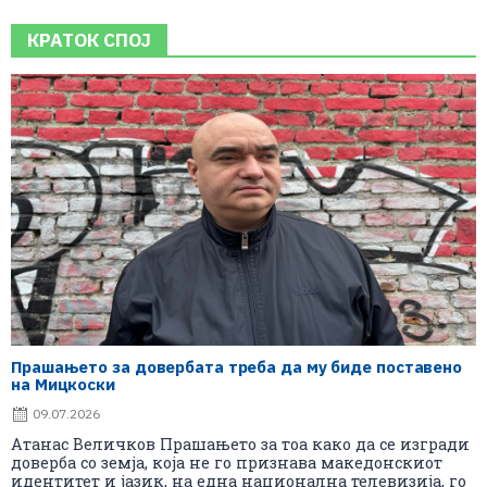
КРАТОК СПОЈ
Прашањето за довербата треба да му биде поставено
на Мицкоски
09.07.2026
Атанас Величков Прашањето за тоа како да се изгради
доверба со земја, која не го признава македонскиот
идентитет и јазик, на една национална телевизија, го