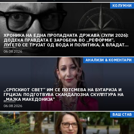
КОЛУМНИ
ХРОНИКА НА ЕДНА ПРОПАДНАТА ДРЖАВА (ЈУЛИ 2026):
ДОДЕКА ПРАВДАТА Е ЗАРОБЕНА ВО „РЕФОРМИ“,
ЛУЃЕТО СЕ ТРУЈАТ ОД ВОДА И ПОЛИТИКА, А ВЛАДАТА
И ОПОЗИЦИЈАТА СЕ „РЕКОНСТРУИРААТ“ – ЗЕМЈАТА
06.08.2026
ТОНЕ ВО „ДОСТОИНСТВО“ И МОЛЧИ ПРЕД УКРАИНА
АНАЛИЗИ & КОМЕНТАРИ
„СРПСКИОТ СВЕТ“ ИМ СЕ ПОТСМЕВА НА БУГАРИЈА И
ГРЦИЈА: ПОДГОТВУВА СКАНДАЛОЗНА СКУЛПТУРА НА
„МАЈКА МАКЕДОНИЈА“
06.08.2026
ВАШ СТАВ