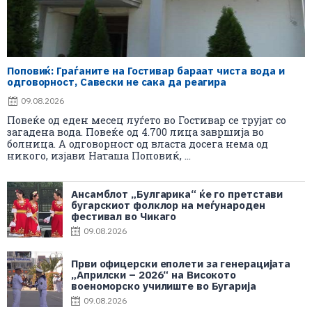
Поповиќ: Граѓаните на Гостивар бараат чиста вода и
одговорност, Савески не сака да реагира
09.08.2026
Повеќе од еден месец луѓето во Гостивар се трујат со
загадена вода. Повеќе од 4.700 лица завршија во
болница. А одговорност од власта досега нема од
никого, изјави Наташа Поповиќ, ...
Ансамблот „Булгарика“ ќе го претстави
бугарскиот фолклор на меѓународен
фестивал во Чикаго
09.08.2026
Први офицерски еполети за генерацијата
„Априлски – 2026“ на Високото
военоморско училиште во Бугарија
09.08.2026