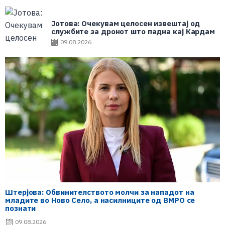
Јотова: Очекувам целосен извештај од
службите за дронот што падна кај Кардам
09.08.2026
Штерјова: Обвинителството молчи за нападот на
младите во Ново Село, а насилниците од ВМРО се
познати
09.08.2026