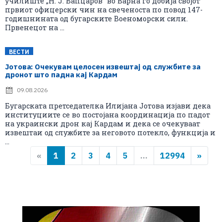
училиште „Н. Ј. Вапцаров“ во Варна го добија својот
првиот офицерски чин на свеченоста по повод 147-
годишнината од бугарските Военоморски сили.
Првенецот на ...
ВЕСТИ
Јотова: Очекувам целосен извештај од службите за
дронот што падна кај Кардам
09.08.2026
Бугарската претседателка Илијана Јотова изјави дека
институциите се во постојана координација по падот
на украински дрон кај Кардам и дека се очекуваат
извештаи од службите за неговото потекло, функција и
...
«
1
2
3
4
5
...
12994
»