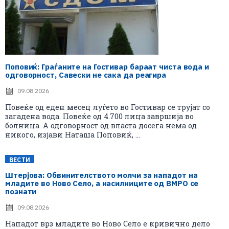
Поповиќ: Граѓаните на Гостивар бараат чиста вода и
одговорност, Савески не сака да реагира
09.08.2026
Повеќе од еден месец луѓето во Гостивар се трујат со
загадена вода. Повеќе од 4.700 лица завршија во
болница. А одговорност од власта досега нема од
никого, изјави Наташа Поповиќ, ...
ВЕСТИ
Штерјова: Обвинителството молчи за нападот на
младите во Ново Село, а насилниците од ВМРО се
познати
09.08.2026
Нападот врз младите во Ново Село е кривично дело