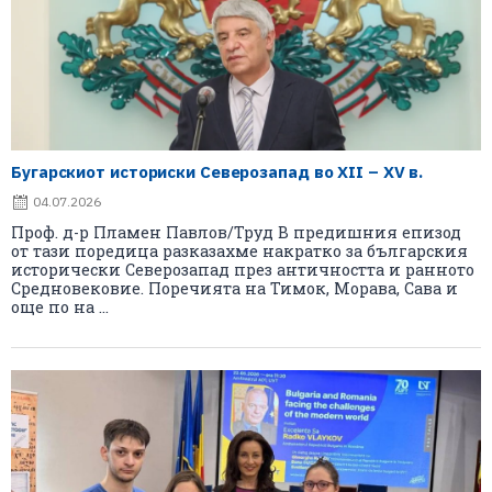
Бугарскиот историски Северозапад во XII – XV в.
04.07.2026
Проф. д-р Пламен Павлов/Труд В предишния епизод
от тази поредица разказахме накратко за българския
исторически Северозапад през античността и ранното
Средновековие. Поречията на Тимок, Морава, Сава и
още по на ...