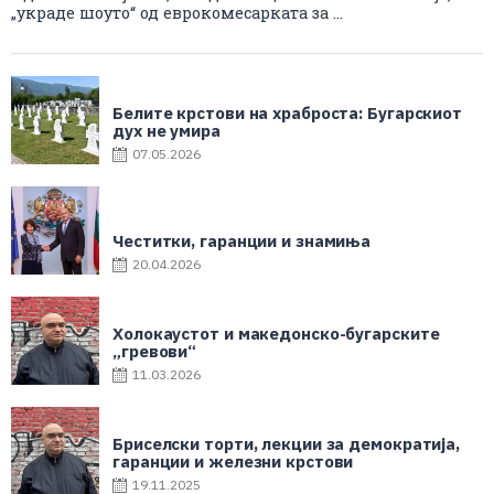
„украде шоуто“ од еврокомесарката за ...
Белите крстови на храброста: Бугарскиот
дух не умира
07.05.2026
Честитки, гаранции и знамиња
20.04.2026
Холокаустот и македонско-бугарските
„гревови“
11.03.2026
Бриселски торти, лекции за демократија,
гаранции и железни крстови
19.11.2025