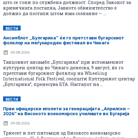
што се гони по службена должност. Според Законот за
кривичната постапка, Јавното обвинителство е
должно да постапи штом има сознание – ...
ВЕСТИ
Ансамблот „Булгарика“ ќе го претстави бугарскиот
фолклор на меѓународен фестивал во Чикаго
09.08.2026
Танцовиот ансамбл „Булгарика“ при истоимениот
културен центар во Чикаго денеска, 9 август, ќе го
претстави бугарскиот фолклор на Wheeling
International Folk Festival, соопшти Културниот центар
„Булгарика“, пренесува БТА. Настапот на ...
ВЕСТИ
Први офицерски еполети за генерацијата „Априлски –
2026“ на Високото военоморско училиште во Бугарија
09.08.2026
Триесет и пет питомци од Високото военоморско