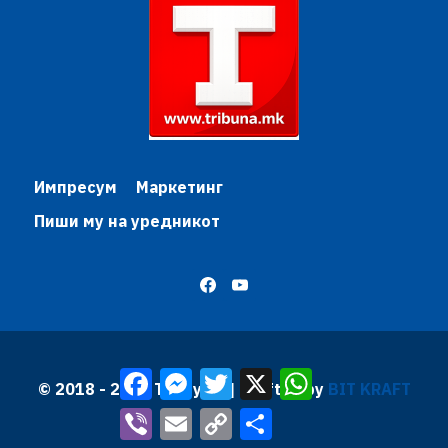
Импресум
Маркетинг
Пиши му на уредникот
Facebook
Messenger
Twitter
X
WhatsApp
© 2018 - 2026 Трибуна | Krafted by
BIT KRAFT
Viber
Email
Copy
Share
Link