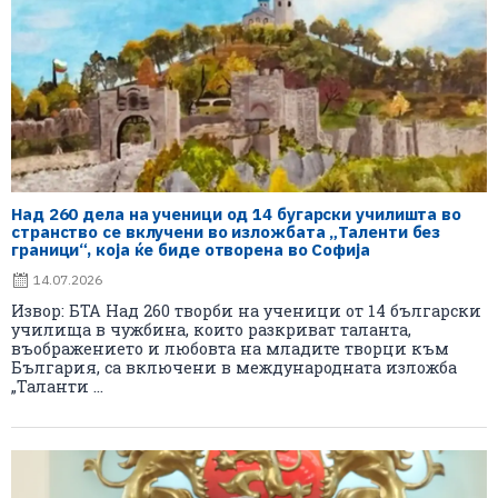
Над 260 дела на ученици од 14 бугарски училишта во
странство се вклучени во изложбата „Таленти без
граници“, која ќе биде отворена во Софија
14.07.2026
Извор: БТА Над 260 творби на ученици от 14 български
училища в чужбина, които разкриват таланта,
въображението и любовта на младите творци към
България, са включени в международната изложба
„Таланти ...