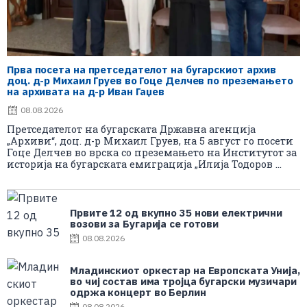
Прва посета на претседателот на бугарскиот архив
доц. д-р Михаил Груев во Гоце Делчев по преземањето
на архивата на д-р Иван Гаџев
08.08.2026
Претседателот на бугарската Државна агенција
„Архиви“, доц. д-р Михаил Груев, на 5 август го посети
Гоце Делчев во врска со преземањето на Институтот за
историја на бугарската емиграција „Илија Тодоров ...
Првите 12 од вкупно 35 нови електрични
возови за Бугарија се готови
08.08.2026
Младинскиот оркестар на Европската Унија,
во чиј состав има тројца бугарски музичари
одржа концерт во Берлин
08.08.2026