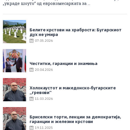
„украде шоуто“ од еврокомесарката за ...
Белите крстови на храброста: Бугарскиот
дух не умира
07.05.2026
Честитки, гаранции и знамиња
20.04.2026
Холокаустот и македонско-бугарските
„гревови“
11.03.2026
Бриселски торти, лекции за демократија,
гаранции и железни крстови
19.11.2025