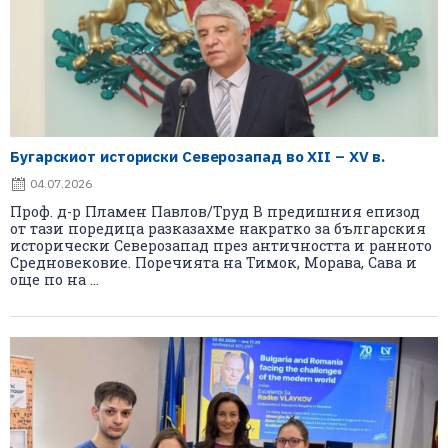
Бугарскиот историски Северозапад во XII – XV в.
04.07.2026
Проф. д-р Пламен Павлов/Труд В предишния епизод
от тази поредица разказахме накратко за българския
исторически Северозапад през античността и ранното
Средновековие. Поречията на Тимок, Морава, Сава и
още по на ...