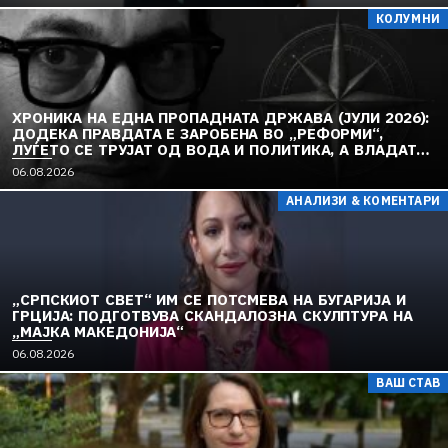
КОЛУМНИ
ХРОНИКА НА ЕДНА ПРОПАДНАТА ДРЖАВА (ЈУЛИ 2026):
ДОДЕКА ПРАВДАТА Е ЗАРОБЕНА ВО „РЕФОРМИ“,
ЛУЃЕТО СЕ ТРУЈАТ ОД ВОДА И ПОЛИТИКА, А ВЛАДАТА
И ОПОЗИЦИЈАТА СЕ „РЕКОНСТРУИРААТ“ – ЗЕМЈАТА
06.08.2026
ТОНЕ ВО „ДОСТОИНСТВО“ И МОЛЧИ ПРЕД УКРАИНА
АНАЛИЗИ & КОМЕНТАРИ
„СРПСКИОТ СВЕТ“ ИМ СЕ ПОТСМЕВА НА БУГАРИЈА И
ГРЦИЈА: ПОДГОТВУВА СКАНДАЛОЗНА СКУЛПТУРА НА
„МАЈКА МАКЕДОНИЈА“
06.08.2026
ВАШ СТАВ