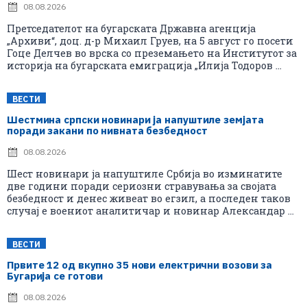
08.08.2026
Претседателот на бугарската Државна агенција
„Архиви“, доц. д-р Михаил Груев, на 5 август го посети
Гоце Делчев во врска со преземањето на Институтот за
историја на бугарската емиграција „Илија Тодоров ...
ВЕСТИ
Шестмина српски новинари ја напуштиле земјата
поради закани по нивната безбедност
08.08.2026
Шест новинари ја напуштиле Србија во изминатите
две години поради сериозни стравувања за својата
безбедност и денес живеат во егзил, а последен таков
случај е воениот аналитичар и новинар Александар ...
ВЕСТИ
Првите 12 од вкупно 35 нови електрични возови за
Бугарија се готови
08.08.2026