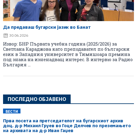
Да предаваш бугарски јазик во Банат
30.06.2026
Извор: БНР Първата учебна година (2025/2026) за
Светлана Караджова като преподавател по български
език в Западния университет в Тимишоара премина
под знака на изненадващ интерес. В интервю за Радио
България ...
ПОСЛЕДНО ОБЈАВЕНО
ВЕСТИ
Прва посета на претседателот на бугарскиот архив
доц. д-р Михаил Груев во Гоце Делчев по преземањето
на архивата на д-р Иван Гаџев