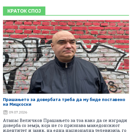
КРАТОК СПОЈ
Прашањето за довербата треба да му биде поставено
на Мицкоски
09.07.2026
Атанас Величков Прашањето за тоа како да се изгради
доверба со земја, која не го признава македонскиот
идентитет и јазик, на една национална телевизија, го