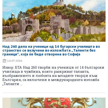
Над 260 дела на ученици од 14 бугарски училишта во
странство се вклучени во изложбата „Таленти без
граници“, која ќе биде отворена во Софија
14.07.2026
Извор: БТА Над 260 творби на ученици от 14 български
училища в чужбина, които разкриват таланта,
въображението и любовта на младите творци към
България, са включени в международната изложба
„Таланти ...