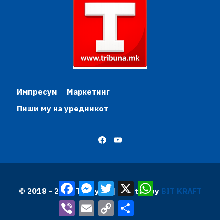
Импресум
Маркетинг
Пиши му на уредникот
Facebook
Messenger
Twitter
X
WhatsApp
© 2018 - 2026 Трибуна | Krafted by
BIT KRAFT
Viber
Email
Copy
Share
Link