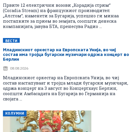
Првите 12 електрични возови „Корадија стрим“
(Coradia Stream) на францускиот производител
„Алстом“, наменети за Бугарија, успешно ги минаа
постапките за прием во земјата, соопшти денеска
компанијата, јавува БТА, пренесува Радио ...
ВЕСТИ
Младинскиот оркестар на Европската Унија, во чиј
состав има тројца бугарски музичари одржа концерт во
Берлин
08.08.2026
Младинскиот оркестар на Европската Унија, во чиј
состав настапуваат и тројца млади бугарски музичари,
одржа концерт на 3 август во Концертхаус Берлин,
соопшти Амбасадата на Бугарија во Германија на
својата ...
КОЛУМНИ