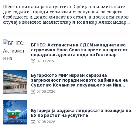
Шест новинари ја напуштиле Србија во изминатите
две години поради сериозни стравувања за својата
безбедност и денес живеат во егзил, а последен таков
случај е воениот аналитичар и новинар Александар ...
БГНЕС: Aктивисти на СДСМ нападнати во
струмичко Ново Село за време на протест
поради загадената вода во Гостивар
07.08.2026
Бугарското МНР изрази сериозна
загриженост поради новото одбивање на
Судот во Кочани за лекувањето на Ива
Михаилова
07.08.2026
Бугарија ја задржа лидерската позиција во
ЕУ по растот на услугите
07.08.2026