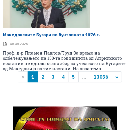
Македонските Бугари во бунтовната 1876 г.
08.08.2026
Проф. д-р Пламен Павлов/Труд За време на
одбележувањето на 150-та годишнина од Априлското
востание не еднаш стана збор за учеството на Бугарите
од Македонија во тие настани. На оваа тема ...
«
1
2
3
4
5
...
13056
»