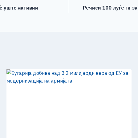
сè уште активни
Речиси 100 луѓе ги з