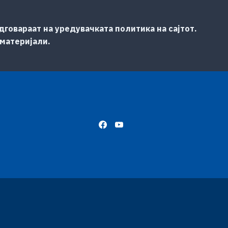
говараат на уредувачката политика на сајтот.
 материјали.