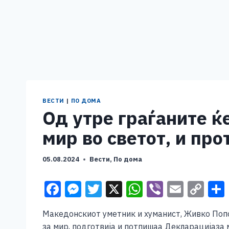
ВЕСТИ
|
ПО ДОМА
Од утре граѓаните ќ
мир во светот, и про
05.08.2024
Вести
,
По дома
F
M
T
X
W
Vi
E
C
a
e
wi
h
b
m
o
Македонскиот уметник и хуманист, Живко Попо
c
ss
tt
at
er
ai
p
за мир, подготвија и потпишаа Декларацијаза 