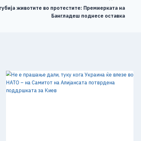
агубија животите во протестите: Премиерката на
Бангладеш поднесе оставка