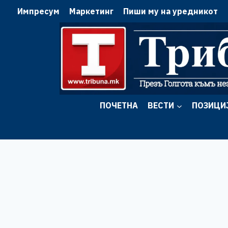
Skip
Импресум
Маркетинг
Пиши му на уредникот
to
content
ПОЧЕТНА
ВЕСТИ
ПОЗИЦИ