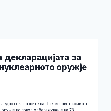
а декларацијата за
а нуклеарното оружје
 заедно со членовите на Цветиновиот комитет
то оружје по повод одбележување на 79-