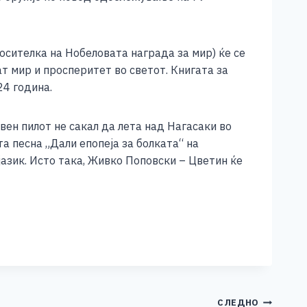
носителка на Нобеловата награда за мир) ќе се
т мир и просперитет во светот. Книгата за
24 година.
вен пилот не сакал да лета над Нагасаки во
а песна „Дали епопеја за болката“ на
 јазик. Исто така, Живко Поповски – Цветин ќе
СЛЕДНО