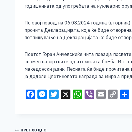
e
e
er
s
l
y
годишнината од употребата на нуклеарно оружј
b
n
A
Li
o
g
p
n
По овој повод, на 06.08.2024 година (вторник)
прочита Декларацијата, која ќе биде отворена
o
er
p
k
потпишување на Декларацијата ќе биде отворен
k
Поетот Горан Анчевскиќе чита поезија посвете
спомен на жртвите од атомската бомба. Исто та
македонски јазик. Песната ќе биде прочитана и
ја додели Цветиновата награда за мирз а при
F
M
T
X
W
Vi
E
C
a
e
wi
h
b
m
o
c
ss
tt
at
er
ai
p
e
e
er
s
l
y
Навигација
ПРЕТХОДНО