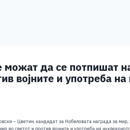
е можат да се потпишат н
тив војните и употреба н
S
h
вски – Цветин, кандидат за Нобеловата награда за мир,
ar
мир во светот и против војните и употреба на нуклеарно