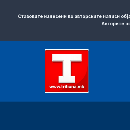
Ставовите изнесени во авторските написи обј
Авторите но