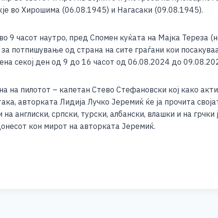
e
е во Хирошима (06.08.1945) и Нагасаки (09.08.1945).
 во 9 часот наутро, пред Спомен куќата на Мајка Тереза (
 за потпишување од страна на сите граѓани кои посакуваа
а секој ден од 9 до 16 часот од 06.08.2024 до 09.08.20
на на пилотот – капетан Стево Стефановски кој како акти
ка, авторката Лидија Лучко Јеремиќ ќе ја прочита својат
 на англиски, српски, турски, албански, влашки и на грчки
донесот кон мирот на авторката Јеремиќ.
S
h
ar
e