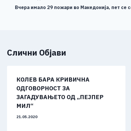
b
n
A
Li
o
g
p
n
Вчера имало 29 пожари во Македонија, пет се 
на
o
er
p
k
напис
k
Слични Објави
КОЛЕВ БАРА КРИВИЧНА
ОДГОВОРНОСТ ЗА
ЗАГАДУВАЊЕТО ОД „ПЕЈПЕР
МИЛ“
21.05.2020