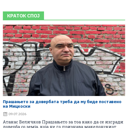
КРАТОК СПОЈ
Прашањето за довербата треба да му биде поставено
на Мицкоски
09.07.2026
Атанас Величков Прашањето за тоа како да се изгради
доверба со земја, која не го признава македонскиот