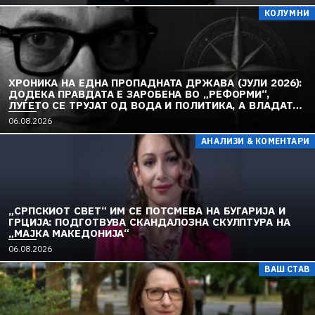
КОЛУМНИ
ХРОНИКА НА ЕДНА ПРОПАДНАТА ДРЖАВА (ЈУЛИ 2026):
ДОДЕКА ПРАВДАТА Е ЗАРОБЕНА ВО „РЕФОРМИ“,
ЛУЃЕТО СЕ ТРУЈАТ ОД ВОДА И ПОЛИТИКА, А ВЛАДАТА
И ОПОЗИЦИЈАТА СЕ „РЕКОНСТРУИРААТ“ – ЗЕМЈАТА
06.08.2026
ТОНЕ ВО „ДОСТОИНСТВО“ И МОЛЧИ ПРЕД УКРАИНА
АНАЛИЗИ & КОМЕНТАРИ
„СРПСКИОТ СВЕТ“ ИМ СЕ ПОТСМЕВА НА БУГАРИЈА И
ГРЦИЈА: ПОДГОТВУВА СКАНДАЛОЗНА СКУЛПТУРА НА
„МАЈКА МАКЕДОНИЈА“
06.08.2026
ВАШ СТАВ