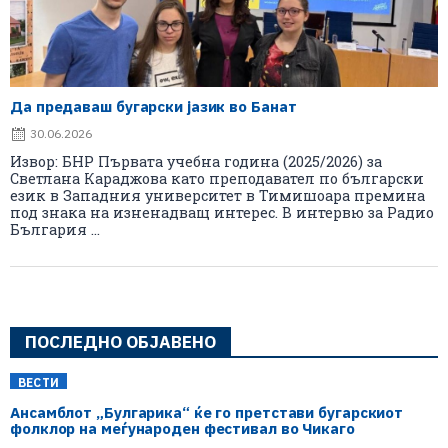
Да предаваш бугарски јазик во Банат
30.06.2026
Извор: БНР Първата учебна година (2025/2026) за
Светлана Караджова като преподавател по български
език в Западния университет в Тимишоара премина
под знака на изненадващ интерес. В интервю за Радио
България ...
ПОСЛЕДНО ОБЈАВЕНО
ВЕСТИ
Ансамблот „Булгарика“ ќе го претстави бугарскиот
фолклор на меѓународен фестивал во Чикаго