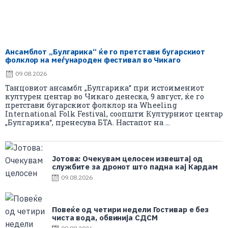
Ансамблот „Булгарика“ ќе го претстави бугарскиот
фолклор на меѓународен фестивал во Чикаго
09.08.2026
Танцовиот ансамбл „Булгарика“ при истоимениот
културен центар во Чикаго денеска, 9 август, ќе го
претстави бугарскиот фолклор на Wheeling
International Folk Festival, соопшти Културниот центар
„Булгарика“, пренесува БТА. Настапот на ...
Јотова: Очекувам целосен извештај од
службите за дронот што падна кај Кардам
09.08.2026
Повеќе од четири недели Гостивар е без
чиста вода, обвинија СДСМ