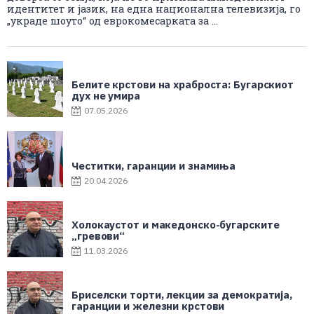
идентитет и јазик, на една национална телевизија, го
„украде шоуто“ од еврокомесарката за ...
Белите крстови на храброста: Бугарскиот
дух не умира
07.05.2026
Честитки, гаранции и знамиња
20.04.2026
Холокаустот и македонско-бугарските
„гревови“
11.03.2026
Бриселски торти, лекции за демократија,
гаранции и железни крстови