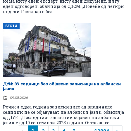
нема ниту еден експерт, ниту еден документ, ниту
еден одговорен, обвинија од СДСМ. „Повеќе од четири
недели Гостивар е без ...
ВЕСТИ
ДУИ: 83 седници без објавени записници на албански
јазик
09.08.2026
Речиси една година записниците од владините
седници не се објавуваат на албански јазик, обвинија
од ДУИ. „Последниот записник објавен на албански
јазик е од 19 септември 2025 година. Оттогаш се ...
«
1
2
3
4
5
...
12994
»