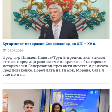
Бугарскиот историски Северозапад во XII – XV в.
04.07.2026
Проф. д-р Пламен Павлов/Труд В предишния епизод
от тази поредица разказахме накратко за българския
исторически Северозапад през античността и ранното
Средновековие. Поречията на Тимок, Морава, Сава и
още по на ...