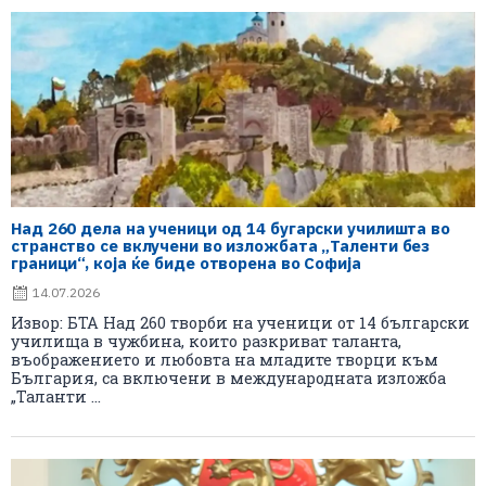
Над 260 дела на ученици од 14 бугарски училишта во
странство се вклучени во изложбата „Таленти без
граници“, која ќе биде отворена во Софија
14.07.2026
Извор: БТА Над 260 творби на ученици от 14 български
училища в чужбина, които разкриват таланта,
въображението и любовта на младите творци към
България, са включени в международната изложба
„Таланти ...