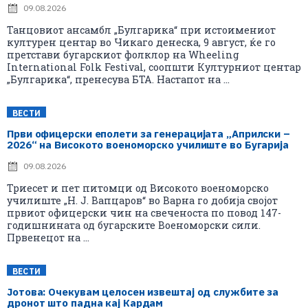
09.08.2026
Танцовиот ансамбл „Булгарика“ при истоимениот
културен центар во Чикаго денеска, 9 август, ќе го
претстави бугарскиот фолклор на Wheeling
International Folk Festival, соопшти Културниот центар
„Булгарика“, пренесува БТА. Настапот на ...
ВЕСТИ
Први офицерски еполети за генерацијата „Априлски –
2026“ на Високото военоморско училиште во Бугарија
09.08.2026
Триесет и пет питомци од Високото военоморско
училиште „Н. Ј. Вапцаров“ во Варна го добија својот
првиот офицерски чин на свеченоста по повод 147-
годишнината од бугарските Военоморски сили.
Првенецот на ...
ВЕСТИ
Јотова: Очекувам целосен извештај од службите за
дронот што падна кај Кардам