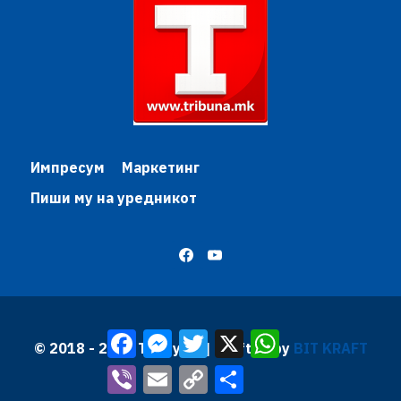
Импресум
Маркетинг
Пиши му на уредникот
Facebook
Messenger
Twitter
X
WhatsApp
© 2018 - 2026 Трибуна | Krafted by
BIT KRAFT
Viber
Email
Copy
Share
Link