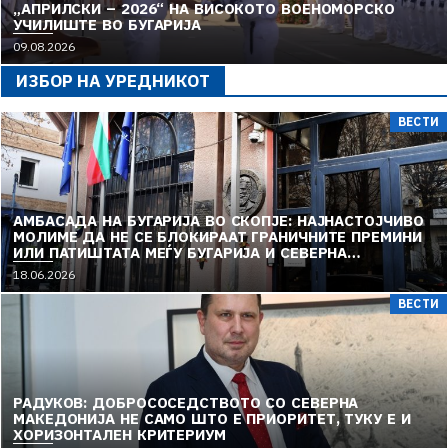
„АПРИЛСКИ – 2026“ НА ВИСОКОТО ВОЕНОМОРСКО
УЧИЛИШТЕ ВО БУГАРИЈА
09.08.2026
ИЗБОР НА УРЕДНИКОТ
ВЕСТИ
АМБАСАДА НА БУГАРИЈА ВО СКОПЈЕ: НАЈНАСТОЈЧИВО
МОЛИМЕ ДА НЕ СЕ БЛОКИРААТ ГРАНИЧНИТЕ ПРЕМИНИ
ИЛИ ПАТИШТАТА МЕЃУ БУГАРИЈА И СЕВЕРНА
МАКЕДОНИЈА
18.06.2026
ВЕСТИ
РАДУКОВ: ДОБРОСОСЕДСТВОТО СО СЕВЕРНА
МАКЕДОНИЈА НЕ САМО ШТО Е ПРИОРИТЕТ, ТУКУ Е И
ХОРИЗОНТАЛЕН КРИТЕРИУМ