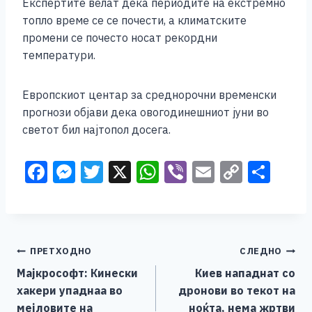
Експертите велат дека периодите на екстремно
топло време се се почести, а климатските
промени се почесто носат рекордни
температури.
Европскиот центар за среднорочни временски
прогнози објави дека овогодинешниот јуни во
светот бил најтопол досега.
F
M
T
X
W
Vi
E
C
S
a
e
wi
h
b
m
o
h
c
ss
tt
at
er
ai
p
ar
e
e
er
s
l
y
e
Навигација
ПРЕТХОДНО
СЛЕДНО
b
n
A
Li
Мајкрософт: Кинески
Киев нападнат со
o
g
p
n
на
хакери упаднаа во
дронови во текот на
o
er
p
k
мејловите на
ноќта, нема жртви