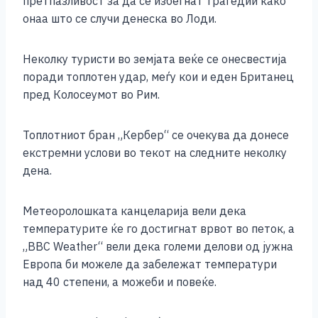
претпазливост за да се избегнат трагедии како
онаа што се случи денеска во Лоди.
Неколку туристи во земјата веќе се онесвестија
поради топлотен удар, меѓу кои и еден Британец
пред Колосеумот во Рим.
Топлотниот бран „Кербер“ се очекува да донесе
екстремни услови во текот на следните неколку
дена.
Метеоролошката канцеларија вели дека
температурите ќе го достигнат врвот во петок, а
„BBC Weather“ вели дека големи делови од јужна
Европа би можеле да забележат температури
над 40 степени, а можеби и повеќе.