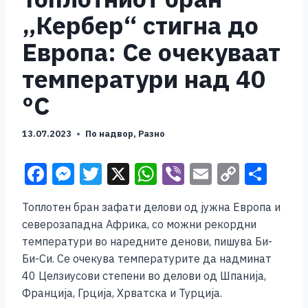
„Кербер“ стигна до
Европа: Се очекуваат
температури над 40
°C
13.07.2023
По надвор
,
Разно
F
M
T
X
W
Vi
E
C
S
a
e
wi
h
b
m
o
h
Топлотен бран зафати делови од јужна Европа и
c
ss
tt
at
er
ai
p
ar
северозападна Африка, со можни рекордни
e
e
er
s
l
y
e
температури во наредните денови, пишува Би-
b
n
A
Li
Би-Си. Се очекува температурите да надминат
40 Целзиусови степени во делови од Шпанија,
o
g
p
n
Франција, Грција, Хрватска и Турција.
o
er
p
k