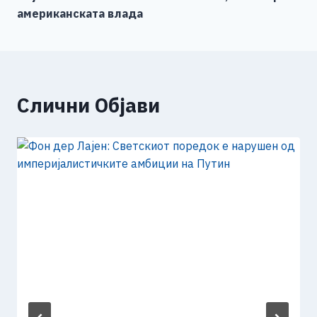
напис
k
американската влада
Слични Објави