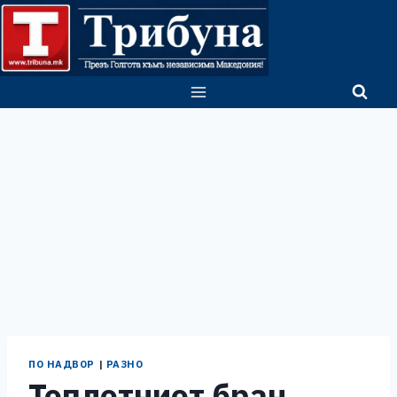
Skip
to
content
ПО НАДВОР
|
РАЗНО
Топлотниот бран