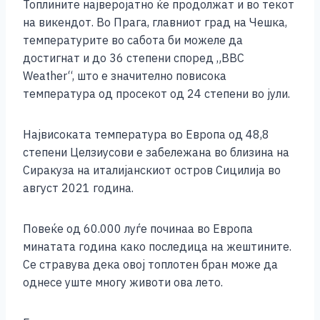
Топлините најверојатно ќе продолжат и во текот
на викендот. Во Прага, главниот град на Чешка,
температурите во сабота би можеле да
достигнат и до 36 степени според „BBC
Weather“, што е значително повисока
температура од просекот од 24 степени во јули.
Највисоката температура во Европа од 48,8
степени Целзиусови е забележана во близина на
Сиракуза на италијанскиот остров Сицилија во
август 2021 година.
Повеќе од 60.000 луѓе починаа во Европа
минатата година како последица на жештините.
Се стравува дека овој топлотен бран може да
однесе уште многу животи ова лето.