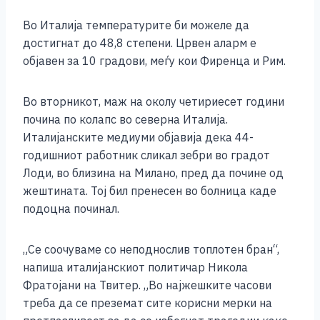
k
Во Италија температурите би можеле да
достигнат до 48,8 степени. Црвен аларм е
објавен за 10 градови, меѓу кои Фиренца и Рим.
Во вторникот, маж на околу четириесет години
почина по колапс во северна Италија.
Италијанските медиуми објавија дека 44-
годишниот работник сликал зебри во градот
Лоди, во близина на Милано, пред да почине од
жештината. Тој бил пренесен во болница каде
подоцна починал.
„Се соочуваме со неподнослив топлотен бран“,
напиша италијанскиот политичар Никола
Фратојани на Твитер. „Во најжешките часови
треба да се преземат сите корисни мерки на