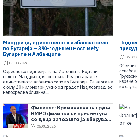
Мандрица, единственото албанско село
Подне
во Бугарија – 390-годишен мост меѓу
пресуд
Бугарите и Албанците
06.08.
06.08.2026
Обвинит
ослобод
Скриено во подножјето на Источните Родопи,
Груевски
селото Мандрица, во општина Ивајловград, е
изрече 
единственото албанско село во Бугарија. Се наоѓа на
во случа
околу 20 километри јужно од градот Ивајловград, во
непосредна близина ...
Филипче: Криминалната група
ВМРО физички се пресметува
со деца затоа што ја зборуваат
вистината
06.08.2026