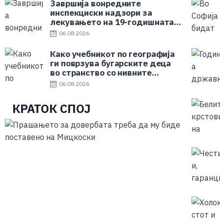
Завршија вонредните
инспекциски надзори за
лекувањето на 19-годишната
родилка од Струмица
06.08.2026
Како учебникот по географија
ги поврзува бугарските деца
во странство со нивните
роднини во Бугарија
06.08.2026
КРАТОК СПОЈ