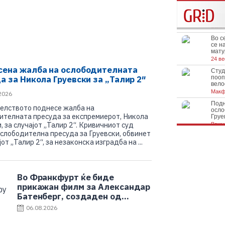
сена жалба на ослободителната
а за Никола Груевски за „Талир 2″
2026
елството поднесе жалба на
ителната пресуда за експремиерот, Никола
, за случајот „Талир 2“. Кривичниот суд
ослободителна пресуда за Груевски, обвинет
јот „Талир 2“, за незаконска изградба на ...
Во Франкфурт ќе биде
прикажан филм за Александар
Батенберг, создаден од
бугарски ученици и наставници
06.08.2026