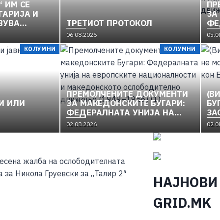
“ ИМ СЕ
ПР
ГАРИЈА И
ЗА
ВУВА
ТРЕТИОТ ПРОТОКОЛ
ФЕ
КУЛПТУРА
ЕВ
06.08.2026
05.0
ЕДОНИЈА“
НА
КОЛУМНИ
КОЛУМНИ
МА
ОС
(19
ПРЕМОЛЧЕНИТЕ ДОКУМЕНТИ
(В
И ИЛИ
ЗА МАКЕДОНСКИТЕ БУГАРИ:
БУ
ФЕДЕРАЛНАТА УНИЈА НА
ЗА
ЕВРОПСКИТЕ
ЕУ
02.08.2026
02.0
НАЦИОНАЛНОСТИ И
МАКЕДОНСКОТО
ОСЛОБОДИТЕЛНО ДВИЖЕЊЕ
(1949–1956) (1)
НАЈНОВИ
GRID.MK