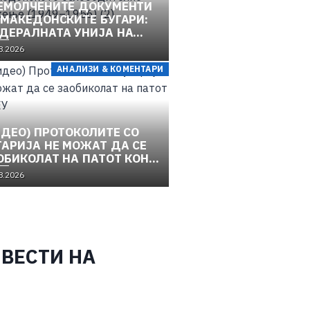
ЕМОЛЧЕНИТЕ ДОКУМЕНТИ
 МАКЕДОНСКИТЕ БУГАРИ:
ДЕРАЛНАТА УНИЈА НА
РОПСКИТЕ
8.2026
ЦИОНАЛНОСТИ И
АНАЛИЗИ & КОМЕНТАРИ
КЕДОНСКОТО
ЛОБОДИТЕЛНО ДВИЖЕЊЕ
49–1956) (2)
ИДЕО) ПРОТОКОЛИТЕ СО
ГАРИЈА НЕ МОЖАТ ДА СЕ
ОБИКОЛАТ НА ПАТОТ КОН
8.2026
 ВЕСТИ НА