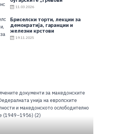
бугарските „гревови“
11.03.2026
Бриселски торти, лекции за
демократија, гаранции и
железни крстови
19.11.2025