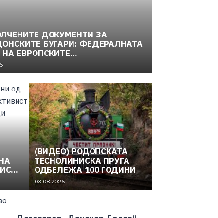
ЛЧЕНИТЕ ДОКУМЕНТИ ЗА
ОНСКИТЕ БУГАРИ: ФЕДЕРАЛНАТА
 НА ЕВРОПСКИТЕ
ОНАЛНОСТИ И МАКЕДОНСКОТО
6
ОДИТЕЛНО ДВИЖЕЊЕ (1949–
(2)
(ВИДЕО) РОДОПСКАТА
НА
ТЕСНОЛИНИСКА ПРУГА
ВИСТ
ОДБЕЛЕЖА 100 ГОДИНИ
03.08.2026