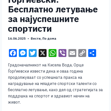
Бесплатно летување
за најуспешните
спортисти
16.06.2025
Вести
,
По дома
F
M
T
X
W
Vi
E
C
S
a
e
wi
h
b
m
o
h
Градоначалникот на Кисела Вода, Орце
c
ss
tt
at
er
ai
p
ar
Ѓорѓиевски извести дека и оваа година
e
e
er
s
l
y
e
продолжуваат со успешната пракса на
b
n
A
Li
наградување на младите спортски таленти со
бесплатно летување, како дел од стратегијата за
o
g
p
n
поддршка на спортот и здравиот начин на
o
er
p
k
живот.
k