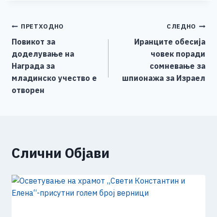
c
ss
tt
at
er
ai
p
ar
e
e
er
s
l
y
e
Навигација
ПРЕТХОДНО
СЛЕДНО
b
n
A
Li
Повикот за
Иранците обесија
o
g
p
n
на
доделување на
човек поради
o
er
p
k
напис
Награда за
сомневање за
k
младинско учество е
шпионажа за Израел
отворен
Слични Објави