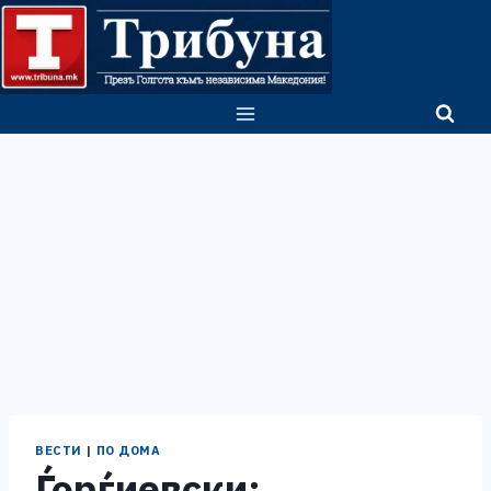
Skip
to
content
ВЕСТИ
|
ПО ДОМА
Ѓорѓиевски: