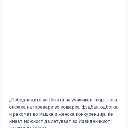
„Победниците во Лигата на училишен спорт, која
опфаќа натпревари во кошарка, фудбал, одбојка
и ракомет во машка и женска конкуренција, ќе
имаат можност да летуваат во Извидничкиот