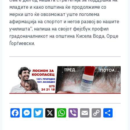
младите и како општина ќе продолжиме со
мерки што ќе овозможат уште поголема
афирмација на спортот и негов развој во нашите
училишта“, напиша на својот фејсбук профил
градоначалникот на општина Кисела Вода, Орце
Ѓорѓиевски.
F
M
T
X
W
Vi
E
C
S
a
e
wi
h
b
m
o
h