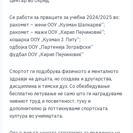
Центар во Охрид.
Се работи за прваците за учебна 2024/2025 во:
ракомет – жени ООУ ,,Кузман Шапкарев”;
ракомет – мажи ООУ ,,Кирил Пејчиновиќ”;
кошарка ООУ ,,Кузман Ј. Питу”;
одбојка ООУ ,,Партенија Зографски”
фудбал ООУ ,,Кирил Пејчиновиќ”
Спортот ги подобрува физичкото и менталното
здравје на децата, но создава и другарства,
дисциплина и тимски дух. Со обезбедување
бесплатно летување не само што ги наградуваме
нивниот труд и посветеност, туку и
дополнително ја поттикнуваме спортската
култура во училиштата.
Ова е дел од нашата стратегија за поддршка на