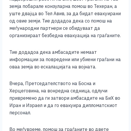
земја побарале конзуларна помош во Техеран, а
уште двајца во Тел Авив, за да бидат евакуирани
од овие земји. Тие додадоа дека со помош на
меѓународни партнери се обидуваат да
организираат безбедна евакуација на граѓаните.
Тие додадоа дека амбасадите немаат
информации за повредени или убиени граѓани на
оваа земја во ескалацијата на војната.
Вчера, Претседателството на Босна и
Херцеговина, на вонредна седница, одлучи
привремено да ги затвори амбасадите на БиХ во
Иран и Израел и да го евакуира дипломатскиот
персонал.
Во меѓувреме, помош за граѓаните во двете