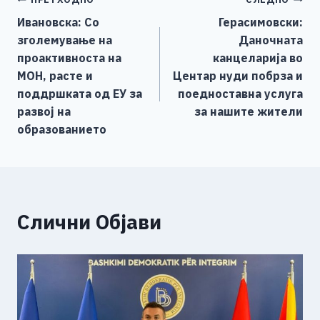
Навигација
b
n
A
Li
Ивановска: Со
Герасимовски:
o
g
p
n
на
зголемување на
Даночната
o
er
p
k
напис
проактивноста на
канцеларија во
k
МОН, расте и
Центар нуди побрза и
поддршката од ЕУ за
поедноставна услуга
развој на
за нашите жители
образованието
Слични Објави