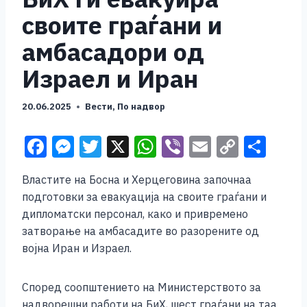
своите граѓани и
амбасадори од
Израел и Иран
20.06.2025
Вести
,
По надвор
F
M
T
X
W
Vi
E
C
S
a
e
wi
h
b
m
o
h
Властите на Босна и Херцеговина започнаа
c
ss
tt
at
er
ai
p
ar
подготовки за евакуација на своите граѓани и
e
e
er
s
l
y
e
дипломатски персонал, како и привремено
b
n
A
Li
затворање на амбасадите во разорените од
војна Иран и Израел.
o
g
p
n
o
er
p
k
Според соопштението на Министерството за
k
надворешни работи на БиХ, шест граѓани на таа