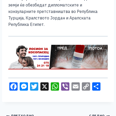
земји ќе обезбедат дипломатските и
конзуларните претставништва во Република
Турција, Кралството Јордан и Арапската
Република Египет.
F
M
T
X
W
Vi
E
C
S
a
e
wi
h
b
m
o
h
c
ss
tt
at
er
ai
p
ar
e
e
er
s
l
y
e
ПРЕТХОДНО
СЛЕДНО