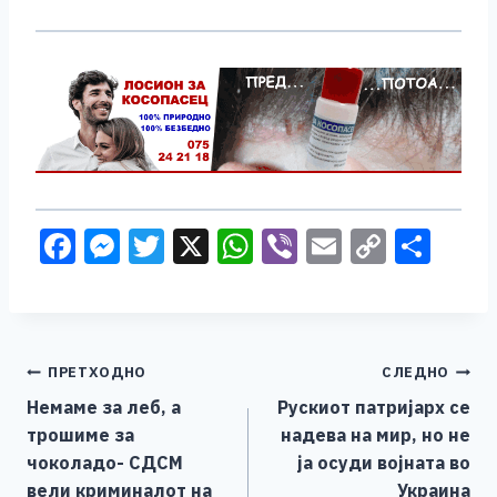
F
M
T
X
W
Vi
E
C
S
a
e
wi
h
b
m
o
h
c
ss
tt
at
er
ai
p
ar
e
e
er
s
l
y
e
Навигација
ПРЕТХОДНО
СЛЕДНО
b
n
A
Li
Немаме за леб, а
Рускиот патријарх се
o
g
p
n
на
трошиме за
надева на мир, но не
o
er
p
k
напис
чоколадо- СДСМ
ја осуди војната во
k
вели криминалот на
Украина