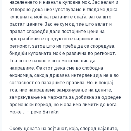
населението и нивната куповна моќ. Јас велам и
отворено дека ние чувствуваме и гледаме дека
куповната моќ на граѓаните опаѓа, затоа што
растат цените. Јас не сум од тие што велат и
прават споредби дали постојните цени на
прехранбените продукти се најниски во
регионот, затоа што не треба да се споредува,
бидејќи куповната моќ е различна во регионот.
Тоа што е важно е што можеме ние да
направиме. Фактот дека сме во слободна
економија, секоја државна интервенција не е во
согласност со пазарните правила. Но, и покрај
тоа, ние направивме замрзнување на цените,
замрзнување на маржата за добивка за одреден
временски период, но и ова има лимити до кога
може… – рече Битиќи.
Околу цената на зејтинот, која, според најавите,