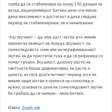
треба да се стабилизира на околу 150 денари за
литар, вицепремиерот Битиќи рече оти мисли
дека максимумот е достигнат и дека следува
период на стабилизирање, па и намалување.
-Кај зејтинот – да, има раст, затоа што имаме
прекин на ланецот на понуда, всушност, на
сончогледовото семе или на нерафинираниот
зејтин, за да пристигне тука и да се рафинира со
помал трошок. Всушност, доколку расте на
светската берза, дефинитивно, ќе расте и
цената, но сега доаѓа летниот период кога ќе
имаме наши жетви и приноси на сончоглед и,
нужно, основната цена на сончогледовиот зејтин
би требало да се намали – вели Битиќи.
Извор:
Zoom. mk