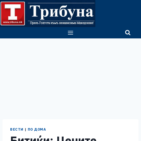
Skip
to
content
ВЕСТИ
|
ПО ДОМА
Битиќи: Цените