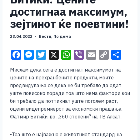
достигнаа максимум,
зејтинот ќе поевтини!
23.04.2022
Вести
,
По дома
F
M
T
X
W
Vi
E
C
S
a
e
wi
h
b
m
o
h
Мислам дека сега е достигнат максимумот на
c
ss
tt
at
er
ai
p
ar
цените на прехранбените продукти, моите
e
e
er
s
l
y
e
предвидувања се дека не би требало да одат
b
n
A
Li
уште повисоко поради тоа што нема фактори кои
би требало да поттикнат уште поголем раст,
o
g
p
n
оцени вицепремиерот за економски прашања,
o
er
p
k
Фатмир Битиќи, во „360 степени“ на ТВ Алсат.
k
-Тоа што е најважно е животниот стандард на