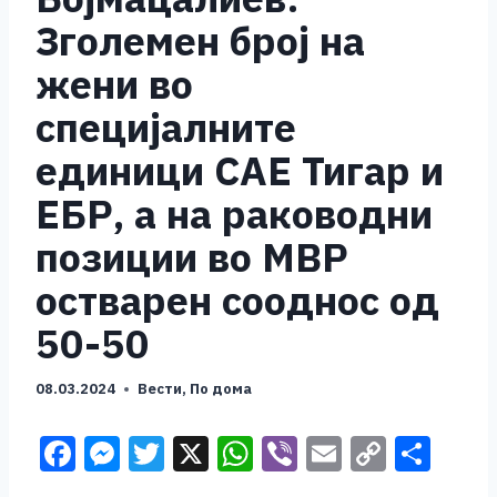
Зголемен број на
жени во
специјалните
единици САЕ Тигар и
ЕБР, а на раководни
позиции во МВР
остварен сооднос од
50-50
08.03.2024
Вести
,
По дома
F
M
T
X
W
Vi
E
C
S
a
e
wi
h
b
m
o
h