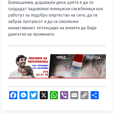
Бојмацалиев, додавајќи дека целта е да се
создадат задоволни полициски службеници кои
работат за подобро општество на сите, да се
забрза прогресот и да се овозможи
иновативниот потенцијал на жените да биде
двигател на промените.
F
M
T
X
W
Vi
E
C
S
a
e
wi
h
b
m
o
h
c
ss
tt
at
er
ai
p
ar