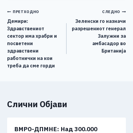
e
e
er
s
l
y
e
Навигација
ПРЕТХОДНО
СЛЕДНО
b
n
A
Li
Демири:
Зеленски го назначи
o
g
p
n
на
Здравствениот
разрешениот генерал
o
er
p
k
напис
сектор има храбри и
Залужни за
k
посветени
амбасадор во
здравствени
Британија
работнички на кои
треба да сме горди
Слични Објави
ВМРО-ДПМНЕ: Над 300.000