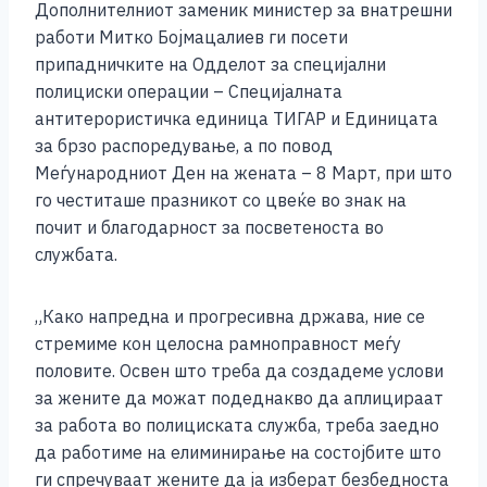
Дополнителниот заменик министер за внатрешни
c
ss
tt
at
er
ai
p
ar
работи Митко Бојмацалиев ги посети
e
e
er
s
l
y
e
припадничките на Одделот за специјални
b
n
A
Li
полициски операции – Специјалната
антитерористичка единица ТИГАР и Единицата
o
g
p
n
за брзо распоредување, а по повод
o
er
p
k
Меѓународниот Ден на жената – 8 Март, при што
k
го честиташе празникот со цвеќе во знак на
почит и благодарност за посветеноста во
службата.
„Како напредна и прогресивна држава, ние се
стремиме кон целосна рамноправност меѓу
половите. Освен што треба да создадеме услови
за жените да можат подеднакво да аплицираат
за работа во полициската служба, треба заедно
да работиме на елиминирање на состојбите што
ги спречуваат жените да ја изберат безбедноста