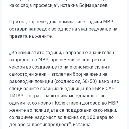
како своја професија”, истакна Бојмацалиев.
Притоа, тој рече дека изминативе години МВР
оставри напредок во однос на унапредување на
правата на жените.
„Во изминатите години, направен е значителен
напредок во МВР, преземени се конкретни
чекори во создавањето на економски силни и
самостојни жени – зголемен број на жени на
раководни позиции (сооднос од 50-50), како и во
специјалните полициски единици, во ЕБР и САЕ
ТИГАР. Покрај тоа што имаме еднаквост во
одлуките, со новиот Колективен договор во МВР
жените во полицијата се поддржани како мајки,
со паричен надомест во висина од 100 евра во
денарска противвредност”, истакна