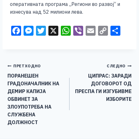
оперативната програма „Региони во развој“ и
изнесува над 52 милиони лева.
F
M
T
X
W
Vi
E
C
S
a
e
wi
h
b
m
o
h
c
ss
tt
at
er
ai
p
ar
e
e
er
s
l
y
e
Навигација
ПРЕТХОДНО
СЛЕДНО
b
n
A
Li
ПОРАНЕШЕН
ЦИПРАС: ЗАРАДИ
o
g
p
n
на
ГРАДОНАЧАЛНИК НА
ДОГОВОРОТ ОД
o
er
p
k
напис
ДЕМИР КАПИЈА
ПРЕСПА ГИ ИЗГУБИВМЕ
k
ОБВИНЕТ ЗА
ИЗБОРИТЕ
ЗЛОУПОТРЕБА НА
СЛУЖБЕНА
ДОЛЖНОСТ