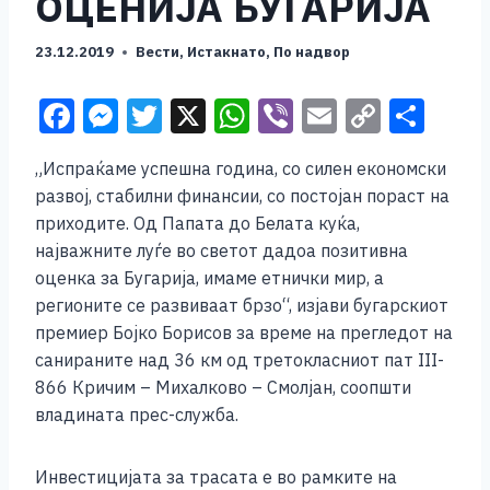
ОЦЕНИЈА БУГАРИЈА
23.12.2019
Вести
,
Истакнато
,
По надвор
F
M
T
X
W
Vi
E
C
S
a
e
wi
h
b
m
o
h
„Испраќаме успешна година, со силен економски
c
ss
tt
at
er
ai
p
ar
развој, стабилни финансии, со постојан пораст на
e
e
er
s
l
y
e
приходите. Од Папата до Белата куќа,
b
n
A
Li
најважните луѓе во светот дадоа позитивна
оценка за Бугарија, имаме етнички мир, а
o
g
p
n
регионите се развиваат брзо“, изјави бугарскиот
o
er
p
k
премиер Бојко Борисов за време на прегледот на
k
санираните над 36 км од третокласниот пат III-
866 Кричим – Михалково – Смолјан, соопшти
владината прес-служба.
Инвестицијата за трасата е во рамките на