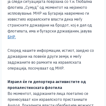
b
n
A
Li
ја следи ситуацијата поврзана со т.н. Глобална
флотила „Сумуд“ од моментот на нејзиното
o
g
p
n
испловување. МНР на Бугарија навремено ги
o
er
p
k
известило израелските власти дека меѓу
k
странските државјани на бродот, кој е дел од
флотилата, има и бугарски државјанин, јавува
БНР.
Според нашите информации, истиот, заедно со
државјани на повеќе други земји, е меѓу
задржаните во рамките на израелската
операција, посочуваат од МНР.
Израел ќе ги депортира активистите од
пропалестинската флотила
Во моментот, задржаните лица поетапно се
пренесуваат кон израелското пристаниште
Ашдод. Локалните власти обезбедиле можност