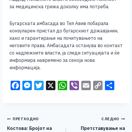
за медицинска грижа доколку има потреба.
Бугарската амбасада во Тел Авив побарала
конзуларен пристап до бугарскиот државјанин,
како и гарантирање на почитувањето на
неговите права. Амбасадата останува во контакт
со надлежните власти, ја следи ситуацијата и ќе
информира навремено за секоја нова
информација.
F
M
T
X
W
Vi
E
C
S
a
e
wi
h
b
m
o
h
c
ss
tt
at
er
ai
p
ar
e
e
er
s
l
y
e
Навигација
ПРЕТХОДНО
СЛЕДНО
b
n
A
Li
Костова: Бројот на
Претставување на