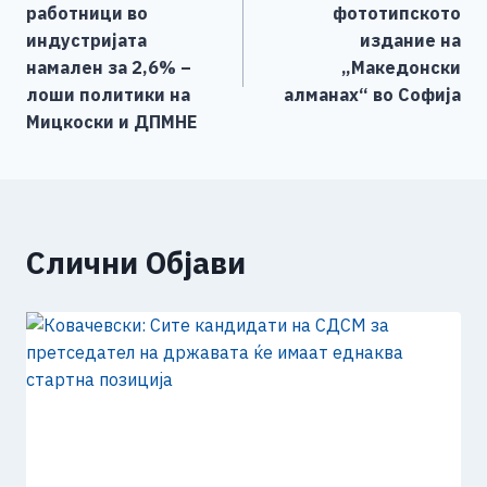
o
g
p
n
на
работници во
фототипското
o
er
p
k
напис
индустријата
издание на
k
намален за 2,6% –
„Македонски
лоши политики на
алманах“ во Софија
Мицкоски и ДПМНЕ
Слични Објави