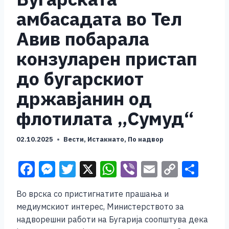
амбасадата во Тел
Авив побарала
конзуларен пристап
до бугарскиот
државјанин од
флотилата „Сумуд“
02.10.2025
Вести
,
Истакнато
,
По надвор
F
M
T
X
W
Vi
E
C
S
a
e
wi
h
b
m
o
h
Во врска со пристигнатите прашања и
c
ss
tt
at
er
ai
p
ar
медиумскиот интерес, Министерството за
e
e
er
s
l
y
e
надворешни работи на Бугарија соопштува дека