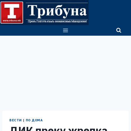
Skip
to
content
ВЕСТИ
|
ПО ДОМА
ДИК преку жрепка