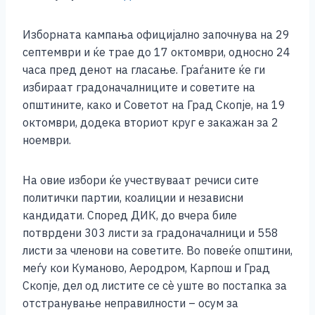
o
g
p
n
o
er
p
k
Изборната кампања официјално започнува на 29
k
септември и ќе трае до 17 октомври, односно 24
часа пред денот на гласање. Граѓаните ќе ги
избираат градоначалниците и советите на
општините, како и Советот на Град Скопје, на 19
октомври, додека вториот круг е закажан за 2
ноември.
На овие избори ќе учествуваат речиси сите
политички партии, коалиции и независни
кандидати. Според ДИК, до вчера биле
потврдени 303 листи за градоначалници и 558
листи за членови на советите. Во повеќе општини,
меѓу кои Куманово, Аеродром, Карпош и Град
Скопје, дел од листите се сè уште во постапка за
отстранување неправилности – осум за