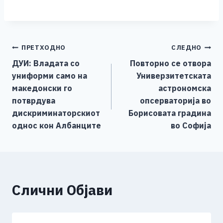
a
e
wi
h
b
m
o
h
c
ss
tt
at
er
ai
p
ar
e
e
er
s
l
y
e
Навигација
ПРЕТХОДНО
СЛЕДНО
b
n
A
Li
ДУИ: Владата со
Повторно се отвора
o
g
p
n
на
униформи само на
Универзитетската
o
er
p
k
напис
македонски го
астрономска
k
потврдува
опсерваторија во
дискриминаторскиот
Борисовата градина
однос кон Албанците
во Софија
Слични Објави