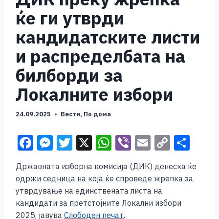
ќе ги утврди
кандидатските листи
и распределбата на
билборди за
Локалните избори
24.09.2025
Вести
,
По дома
F
M
T
X
W
Vi
E
C
S
a
e
wi
h
b
m
o
h
Државната изборна комисија (ДИК) денеска ќе
c
ss
tt
at
er
ai
p
ar
одржи седница на која ќе спроведе жрепка за
e
e
er
s
l
y
e
утврдување на единствената листа на
b
n
A
Li
кандидати за претстојните Локални избори
2025, јавува
Слободен печат
.