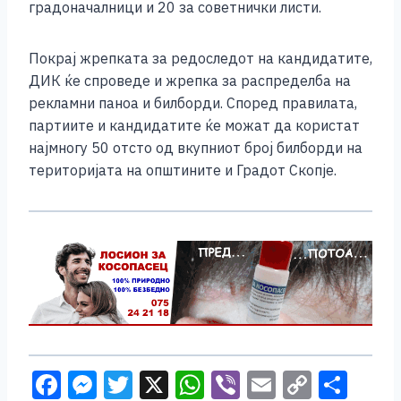
градоначалници и 20 за советнички листи.
Покрај жрепката за редоследот на кандидатите,
ДИК ќе спроведе и жрепка за распределба на
рекламни паноа и билборди. Според правилата,
партиите и кандидатите ќе можат да користат
најмногу 50 отсто од вкупниот број билборди на
територијата на општините и Градот Скопје.
F
M
T
X
W
Vi
E
C
S