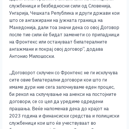
службеници и безбедносни сили од Словенија,
Унгарија, Чешката Република и други држави кои
што се ангажирани на јужната граница на
Македонија, дали тоа значи дека со овој Договор
после тие сили ќе бидат заменети со припадници
на Фронтекс или остануваат билатералните
ангажмани и покрај овој договор“, додава
Антонио Милошоски.
„Договорот склучен со Фронтекс не ги исклучува
сите овие билатерални договори кои што ги
имаме дури ние сега започнуваме еден процес,
би рекол на склучување на анекси на постојните
договори, се со цел да уредиме одредени
прашања. Веќе напоменав дека до крајот на
2023 година и финансиски средства и полициски
службеници кои што ќе учествуваат во