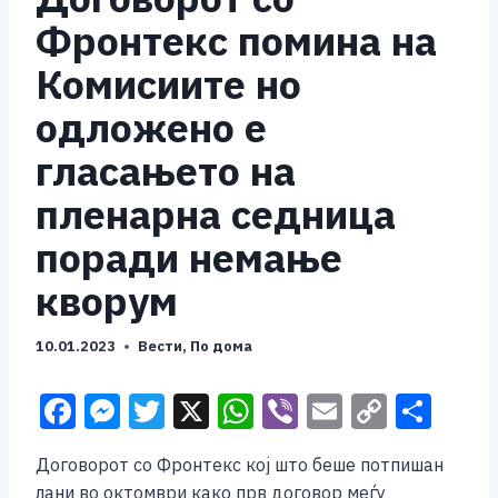
Фронтекс помина на
Комисиите но
одложено е
гласањето на
пленарна седница
поради немање
кворум
10.01.2023
Вести
,
По дома
F
M
T
X
W
Vi
E
C
S
a
e
wi
h
b
m
o
h
Договорот со Фронтекс кој што беше потпишан
c
ss
tt
at
er
ai
p
ar
лани во октомври како прв договор меѓу