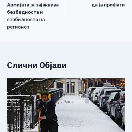
k
Армијата ја зајакнува
да ја прифати
безбедноста и
стабилноста на
регионот
Слични Објави