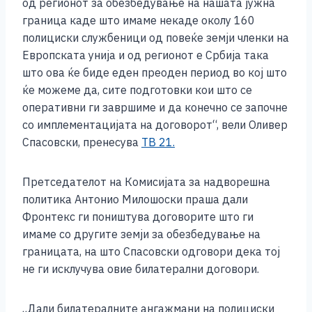
од регионот за обезбедување на нашата јужна
граница каде што имаме некаде околу 160
полициски службеници од повеќе земји членки на
Европската унија и од регионот е Србија така
што ова ќе биде еден преоден период во кој што
ќе можеме да, сите подготовки кои што се
оперативни ги завршиме и да конечно се започне
со имплементацијата на договорот“, вели Оливер
Спасовски, пренесува
ТВ 21.
Претседателот на Комисијата за надворешна
политика Антонио Милошоски праша дали
Фронтекс ги поништува договорите што ги
имаме со другите земји за обезбедување на
границата, на што Спасовски одговори дека тој
не ги исклучува овие билатерални договори.
„Дали билатералните ангажмани на полициски