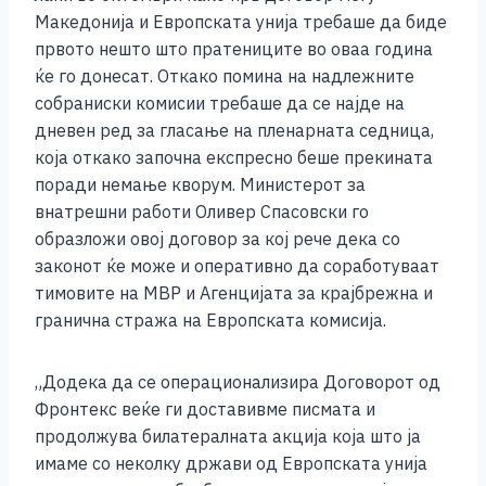
e
e
er
s
l
y
e
Македонија и Европската унија требаше да биде
b
n
A
Li
првото нешто што пратениците во оваа година
ќе го донесат. Откако помина на надлежните
o
g
p
n
собраниски комисии требаше да се најде на
o
er
p
k
дневен ред за гласање на пленарната седница,
k
која откако започна експресно беше прекината
поради немање кворум. Министерот за
внатрешни работи Оливер Спасовски го
образложи овој договор за кој рече дека со
законот ќе може и оперативно да соработуваат
тимовите на МВР и Агенцијата за крајбрежна и
гранична стража на Европската комисија.
„Додека да се операционализира Договорот од
Фронтекс веќе ги доставивме писмата и
продолжува билатералната акција која што ја
имаме со неколку држави од Европската унија