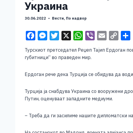
Украина
30.06.2022
Вести
,
По надвор
F
M
T
X
W
Vi
E
C
a
e
wi
h
b
m
o
Турскиот претседател Реџеп Тајип Ердоган пов
c
ss
tt
at
er
ai
p
губитници“ во праведен мир.
e
e
er
s
l
y
b
n
A
Li
Ердоган рече дека Турција се обидува да води
o
g
p
n
o
er
p
k
Турција ја снабдува Украина со вооружени дро
Путин, оценуваат западните медиуми.
k
– Треба да ги засилиме нашите дипломатски на
На состанокот во Мадрид, воената алијанса п