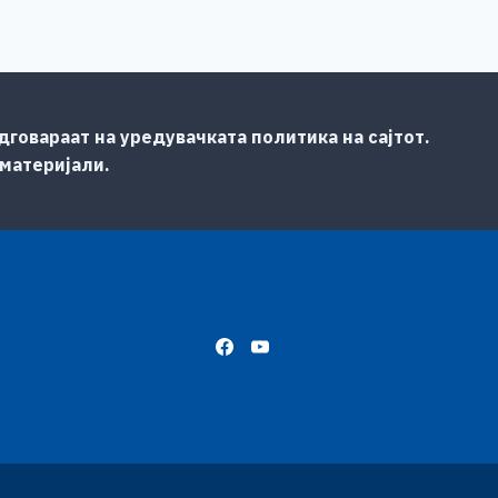
говараат на уредувачката политика на сајтот.
 материјали.