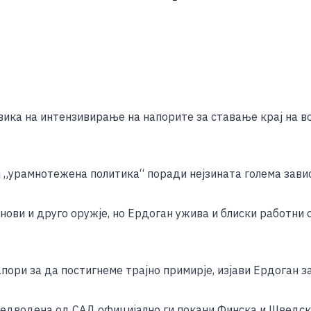
S
h
ика на интензивирање на напорите за ставање крај на во
ar
e
 „урамнотежена политика“ поради нејзината голема зависн
нови и друго оружје, но Ердоган ужива и блиски работни
пори за да постигнеме трајно примирје, изјави Ердоган з
редводена од САД официјално ги покани Финска и Шведска