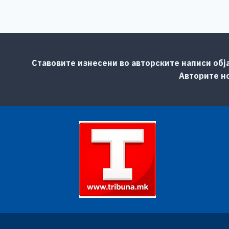
Ставовите изнесени во авторските написи обј
Авторите но