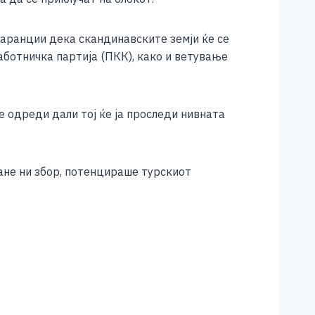
гаранции дека скандинавските земји ќе се
ботничка партија (ПКК), како и ветување
 одреди дали тој ќе ја проследи нивната
тане ни збор, потенцираше турскиот