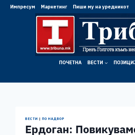
Skip
Импресум
Маркетинг
Пиши му на уредникот
to
content
ПОЧЕТНА
ВЕСТИ
ПОЗИЦИ
ВЕСТИ
|
ПО НАДВОР
Ердоган: Повикуваме