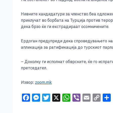
Нивните кандидатури за членство беа одложен
приклучат во борбата на Турција против теро
дека брзо ќе ги екстрадираат осомничените.
Ердоган предупреди дека спроведувањето на д
апликација за ратификација до турскиот парл
– Доколку ги исполнат обврските, ќе го испрат
претседател.
Извор:
zoom.
mk
F
M
T
X
W
Vi
E
C
a
e
wi
h
b
m
o