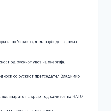
јната во Украина, додавајќи дека „нема
ост од рускиот увоз на енергија.
 односи со рускиот претседател Владимир
а новинарите на крајот од самитот на НАТО.
 да се приклучат на блокот.