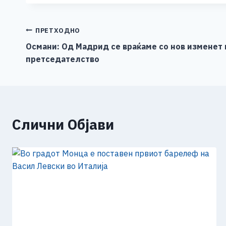
c
ss
tt
at
er
ai
p
e
e
er
s
l
y
b
n
A
Li
Навигација
ПРЕТХОДНО
o
g
p
n
Османи: Од Мадрид се враќаме со нов изменет
на
претседателство
o
er
p
k
напис
k
Слични Објави