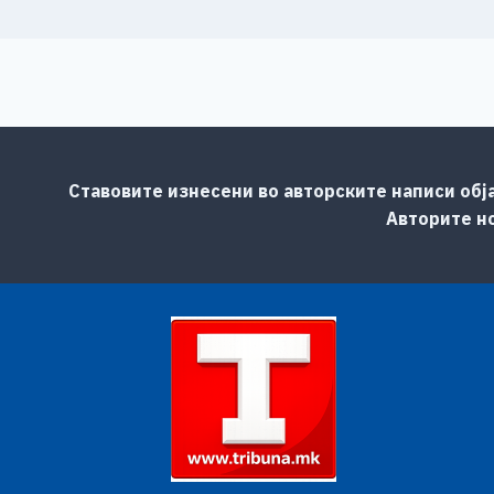
Ставовите изнесени во авторските написи обј
Авторите но