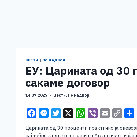
ВЕСТИ
|
ПО НАДВОР
ЕУ: Царината од 30 
сакаме договор
14.07.2025
Вести
,
По надвор
F
M
T
X
W
Vi
E
C
a
e
wi
h
b
m
o
Царината од 30 проценти практично ја оневоз
c
ss
tt
at
er
ai
p
најдобро за двете страни на Атлантикот, изја