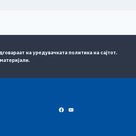
говараат на уредувачката политика на сајтот.
 материјали.