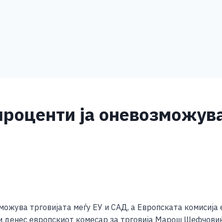
проценти ја оневозможува
S
h
можува трговијата меѓу ЕУ и САД, а Европската комисија
ar
ви денес европскиот комесар за трговија Марош Шефчовиќ