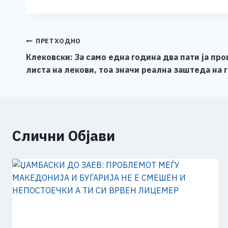
c
ss
tt
at
er
ai
p
e
e
er
s
l
y
b
n
A
Li
Навигација
ПРЕТХОДНО
o
g
p
n
Клековски: За само една година два пати ја п
на
листа на лекови, тоа значи реална заштеда на 
o
er
p
k
напис
k
Слични Објави