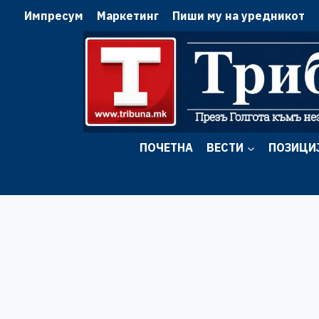
Skip
Импресум
Маркетинг
Пиши му на уредникот
to
content
ПОЧЕТНА
ВЕСТИ
ПОЗИЦИ