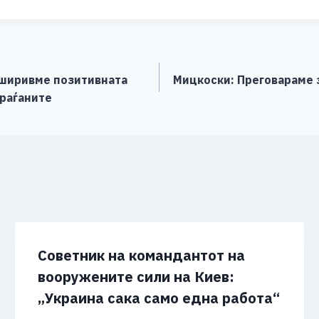
ar
e
роширивме позитивната
Мицкоски: Преговараме з
граѓаните
Советник на командантот на
вооружените сили на Киев:
„Украина сака само една работа“