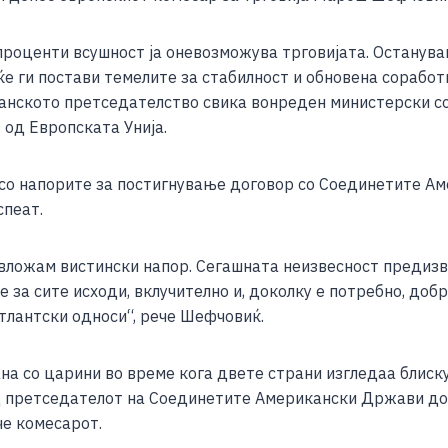
e
 проценти всушност ја оневозможува трговијата. Останув
е ги постави темелите за стабилност и обновена соработ
Данското претседателство свика вонреден министерски со
 од Европската Унија.
со напорите за постигнување договор со Соединетите А
спеат.
 вложам вистински напор. Сегашната неизвесност предиз
е за сите исходи, вклучително и, доколку е потребно, д
тлантски односи“, рече Шефчовиќ.
а со царини во време кога двете страни изгледаа блиск
 претседателот на Соединетите Американски Држави до Е
че комесарот.