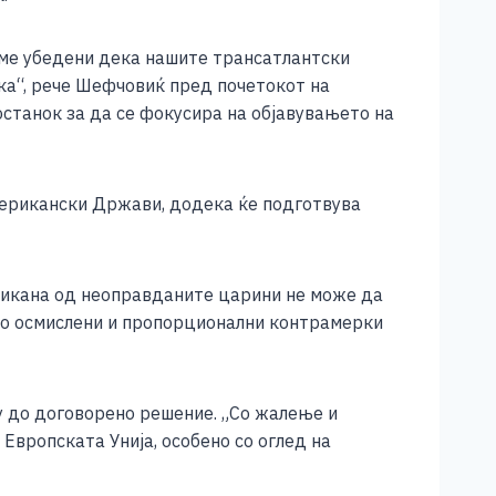
аме убедени дека нашите трансатлантски
ка“, рече Шефчовиќ пред почетокот на
станок за да се фокусира на објавувањето на
мерикански Држави, додека ќе подготвува
викана од неоправданите царини не може да
обро осмислени и пропорционални контрамерки
у до договорено решение. „Со жалење и
вропската Унија, особено со оглед на