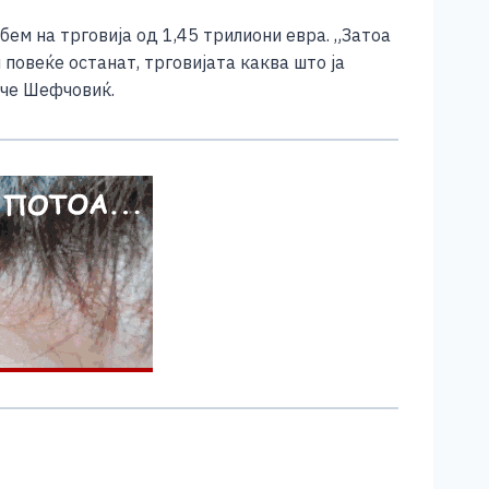
ем на трговија од 1,45 трилиони евра. „Затоа
повеќе останат, трговијата каква што ја
ече Шефчовиќ.