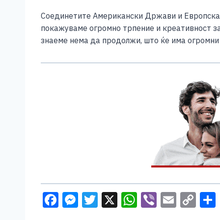
Соединетите Американски Држави и Европската 
покажуваме огромно трпение и креативност за 
знаеме нема да продолжи, што ќе има огромни
F
M
T
X
W
Vi
E
C
a
e
wi
h
b
m
o