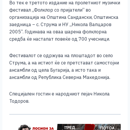
Во тек е третото издание на пролетниот музички
c
ss
tt
at
er
ai
p
ar
фестивал „Фолклор со пријатели“ во
e
e
er
s
l
y
e
организација на Општина Сандански, Општинска
b
n
A
Li
заедница – с. Струма и НУ „Никола Вапцаров
2005“. Годинава на оваа шарена фолклорна
o
g
p
n
средба ќе настапат повеќе од 700 учесници.
o
er
p
k
k
Фестивалот се одржува на плоштадот во село
Струма, а на истиот ќе се претстават самостојни
ансамбли од цела Бугарија, а исто така и
ансамбли од Република Северна Македонија.
Специјален гостин е народниот пејач Никола
Тодоров.