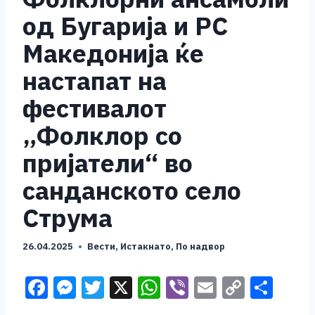
од Бугарија и РС
Македонија ќе
настапат на
фестивалот
„Фолклор со
пријатели“ во
санданското село
Струма
26.04.2025
Вести
,
Истакнато
,
По надвор
F
M
T
X
W
Vi
E
C
S
a
e
wi
h
b
m
o
h