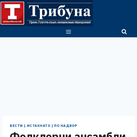
Skip
to
content
ВЕСТИ
|
ИСТАКНАТО
|
ПО НАДВОР
Фолклорни ансамбли