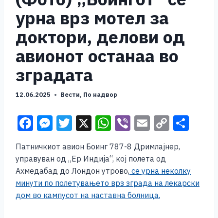
урна врз мотел за
доктори, делови од
авионот останаа во
зградата
12.06.2025
Вести
,
По надвор
F
M
T
X
W
Vi
E
C
S
a
e
wi
h
b
m
o
h
Патничкиот авион Боинг 787-8 Дримлајнер,
c
ss
tt
at
er
ai
p
ar
управуван од „Ер Индија“, кој полета од
e
e
er
s
l
y
e
Ахмедабад до Лондон утрово,
се урна неколку
b
n
A
Li
минути по полетувањето врз зграда на лекарски
дом во кампусот на наставна болница.
o
g
p
n
o
er
p
k