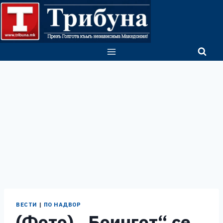
Skip
to
content
ВЕСТИ
|
ПО НАДВОР
(Фото) „Боингот“ се