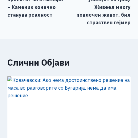
o
er
p
k
напис
– Каменик конечно
Живеел многу
k
станува реалност
повлечен живот, бил
страствен гејмер
Слични Објави