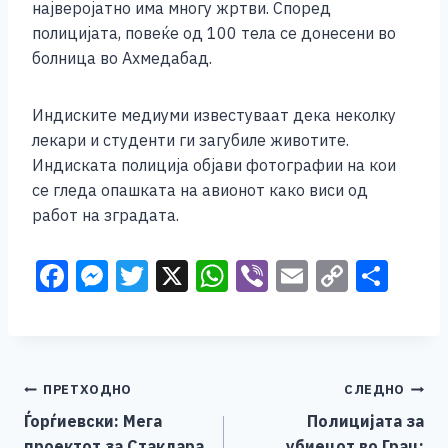
најверојатно има многу жртви. Според
полицијата, повеќе од 100 тела се донесени во
болница во Ахмедабад.
Индиските медиуми известуваат дека неколку
лекари и студенти ги загубиле животите.
Индиската полиција објави фотографии на кои
се гледа опашката на авионот како виси од
работ на зградата.
F
M
T
X
W
Vi
E
C
S
a
e
wi
h
b
m
o
h
c
ss
tt
at
er
ai
p
ar
e
e
er
s
l
y
e
Навигација
ПРЕТХОДНО
СЛЕДНО
b
n
A
Li
Ѓорѓиевски: Мега
Полицијата за
o
g
p
n
на
проектот за Стаклара
убиецот во Грац: