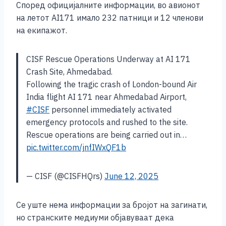
Според официјалните информации, во авионот
k
на летот AI171 имало 232 патници и 12 членови
на екипажот.
CISF Rescue Operations Underway at AI 171
Crash Site, Ahmedabad.
Following the tragic crash of London-bound Air
India flight AI 171 near Ahmedabad Airport,
#CISF
personnel immediately activated
emergency protocols and rushed to the site.
Rescue operations are being carried out in…
pic.twitter.com/jnfIWxQF1b
— CISF (@CISFHQrs)
June 12, 2025
Се уште нема информации за бројот на загинати,
но странските медиуми објавуваат дека