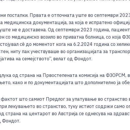
e
ни постапки. Првата е отпочната уште во септември 2023
нa медицинска документација, за која е испратено офици
уште не е доставена. Од септември 2023 година, пациен
ен со медицинско возило во приватна болница, со која Ф
естојувал сѐ до моментот кога на 6.2.2024 година со хел
тен, ниту пак учествуваше во организацијата за транспор
јатива на семејството“, велат од Фондот.
длука од страна на Првостепената комисија на ФЗОРСМ, в
ето, како и по документацијата што дополнително ја об
а фактот што самиот Предлог за упатување во странство
 при лекувањето во странство, туку истиот содржи само 
д страна на центарот во Австрија се однесува на здравст
д Фондот.