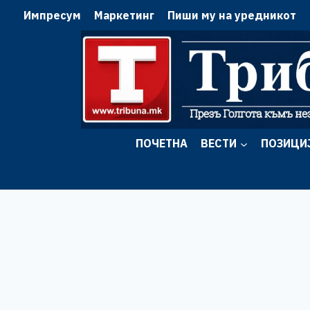
Skip
Импресум
Маркетинг
Пиши му на уредникот
to
content
ПОЧЕТНА
ВЕСТИ
ПОЗИЦИ