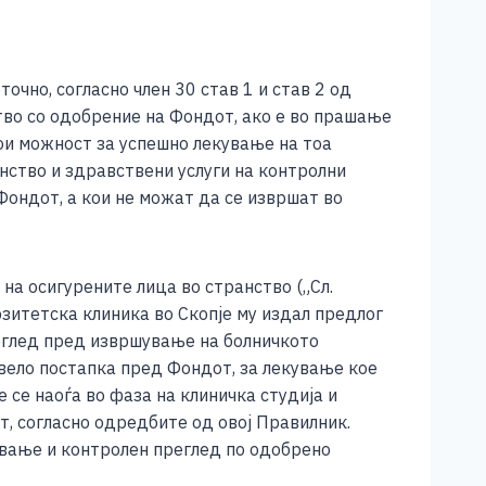
очно, согласно член 30 став 1 и став 2 од
тво со одобрение на Фондот, ако е во прашање
тои можност за успешно лекување на тоа
анство и здравствени услуги на контролни
Фондот, а кои не можат да се извршат во
на осигурените лица во странство („Сл.
зитетска клиника во Скопје му издал предлог
реглед пред извршување на болничкото
вело постапка пред Фондот, за лекување кое
 се наоѓа во фаза на клиничка студија и
, согласно одредбите од овој Правилник.
ување и контролен преглед по одобрено