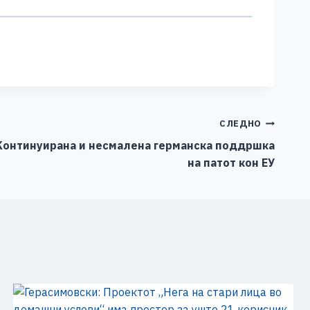
СЛЕДНО
Kонтинуирана и нeсмалена германска поддршка
на патот кон ЕУ