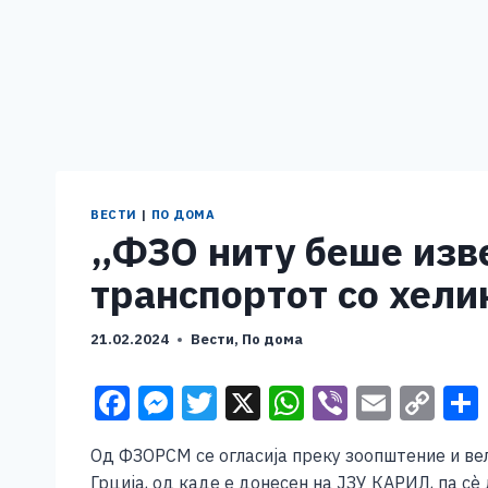
ВЕСТИ
|
ПО ДОМА
„ФЗО ниту беше изве
транспортот со хели
21.02.2024
Вести
,
По дома
F
M
T
X
W
Vi
E
C
a
e
wi
h
b
m
o
Од ФЗОРСМ се огласија преку зоопштение и вела
c
ss
tt
at
er
ai
p
Грција, од каде е донесен на ЈЗУ КАРИЛ, па с