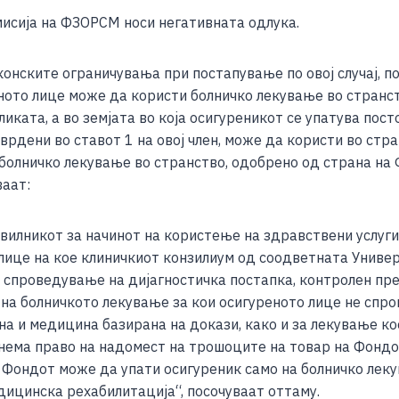
исија на ФЗОРСМ носи негативната одлука.
нските ограничувања при постапување по овој случај, пот
ното лице може да користи болничко лекување во странс
иката, а во земјата во која осигуреникот се упатува пос
врдени во ставот 1 на овој член, може да користи во стр
болничко лекување во странство, одобрено од страна на 
ваат:
авилникот за начинот на користење на здравствени услуги 
 лице на кое клиничкиот конзилиум од соодветната Универ
л спроведување на дијагностичка постапка, контролен п
на болничкото лекување за кои осигуреното лице не спро
а и медицина базирана на докази, како и за лекување кое
нема право на надомест на трошоците на товар на Фондот
 Фондот може да упати осигуреник само на болничко лек
едицинска рехабилитација“, посочуваат оттаму.