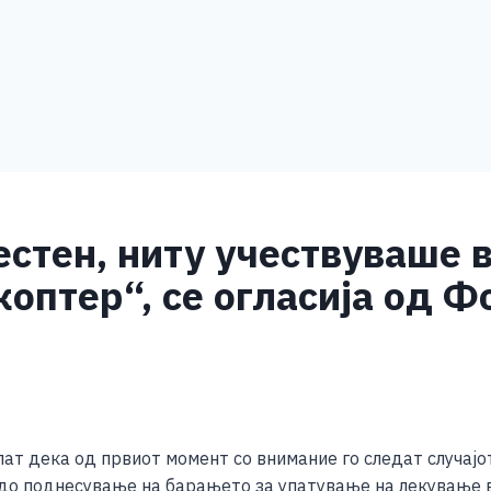
стен, ниту учествуваше в
коптер“, се огласија од 
S
h
т дека од првиот момент со внимание го следат случајот 
ar
ѐ до поднесување на барањето за упатување на лекување 