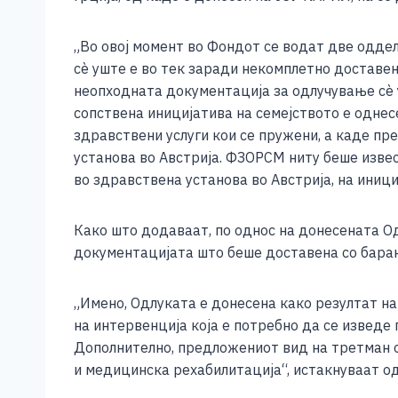
e
e
er
s
l
y
b
n
A
Li
„Во овој момент во Фондот се водат две оддел
o
g
p
n
сѐ уште е во тек заради некомплетно доставе
неопходната документација за одлучување сѐ 
o
er
p
k
сопствена иницијатива на семејството е однес
k
здравствени услуги кои се пружени, а каде пр
установа во Австрија. ФЗОРСМ ниту беше извес
во здравствена установа во Австрија, на иници
Како што додаваат, по однос на донесената О
документацијата што беше доставена со барањ
„Имено, Одлуката е донесена како резултат н
на интервенција која е потребно да се изведе
Дополнително, предложениот вид на третман о
и медицинска рехабилитација“, истакнуваат о