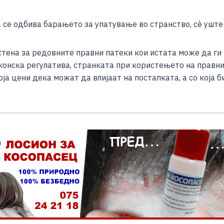
се одбива барањето за упатување во странство, сѐ уште 
тена за редовните правни патеки кои истата може да ги 
аконска регулатива, странката при користењето на правн
а цени дека можат да влијаат на постапката, а со која б