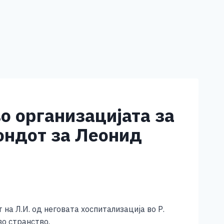
о организацијата за
Фондот за Леонид
на Л.И. од неговата хоспитализација во Р.
во странство.