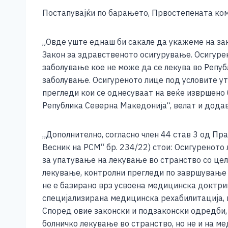
Постапувајќи по барањето, Првостепената ком
„Овде уште еднаш би сакале да укажеме на зако
Закон за здравственото осигурување. Осигуре
заболување кое не може да се лекува во Републ
заболување. Осигуреното лице под условите ут
прегледи кои се однесуваат на веќе извршено 
Република Северна Македонија“, велат и дода
„Дополнително, согласно член 44 став 3 од Пр
Весник на РСМ“ бр. 234/22) стои: Осигуреното
за упатување на лекување во странство со це
лекување, контролни прегледи по завршување 
не е базирано врз усвоена медицинска доктрин
специјализирана медицинска рехабилитација, 
Според овие законски и подзаконски одредби,
болничко лекување во странство, но не и на м