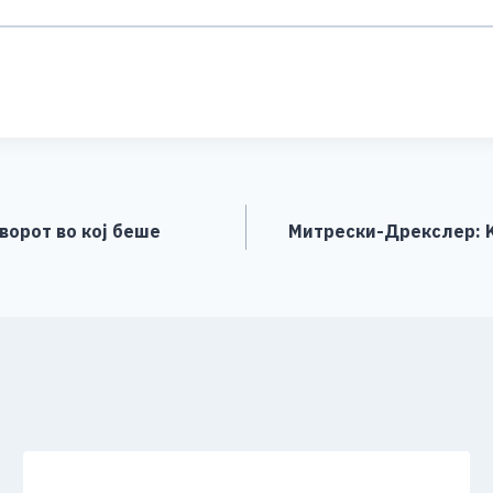
S
h
ar
e
ворот во кој беше
Митрески-Дрекслер: 