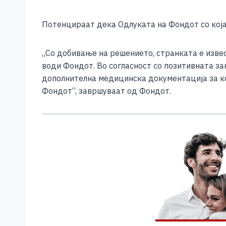
Потенцираат дека Одлуката на Фондот со која 
„Со добивање на решението, странката е извес
води Фондот. Во согласност со позитивната з
дополнителна медицинска документација за кој
Фондот“, завршуваат од Фондот.