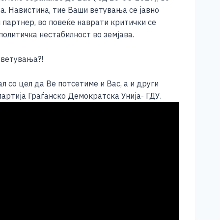
. Навистина, тие Ваши ветувања се јавно
 партнер, во повеќе наврати критички се
олитичка нестабилност во земјава.
 ветувања?!
л со цел да Ве потсетиме и Вас, а и други
партија Граѓанско Демократска Унија- ГДУ.