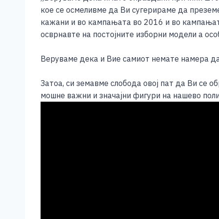
e
e
er
s
l
y
кое се осмеливме да Ви сугерираме да презем
b
n
A
Li
кажани и во кампањата во 2016 и во кампањат
осврнавте на постојните изборни модели а осо
o
g
p
n
o
er
p
k
Веруваме дека и Вие самиот немате намера да
k
Затоа, си земавме слобода овој пат да Ви се о
мошне важни и значајни фигури на нашево поли