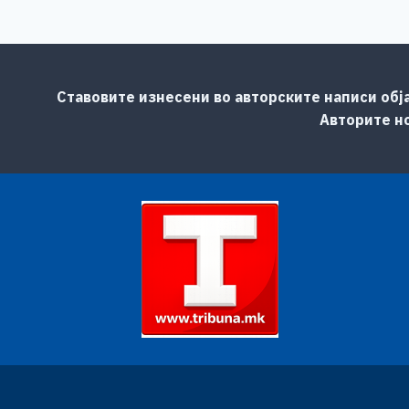
Ставовите изнесени во авторските написи обј
Авторите но