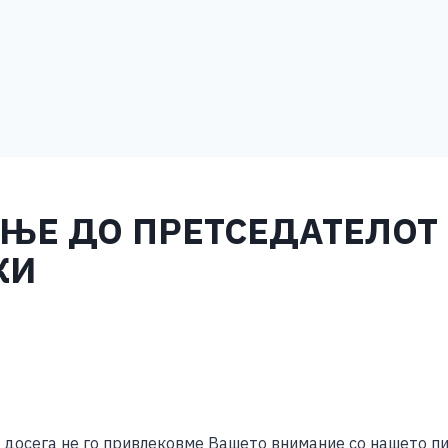
АЊЕ ДО ПРЕТСЕДАТЕЛОТ 
КИ
S
h
ar
досега не го привлековме Вашето внимание со нашето пи