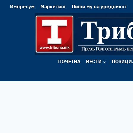
Skip
Импресум
Маркетинг
Пиши му на уредникот
to
content
ПОЧЕТНА
ВЕСТИ
ПОЗИЦИ