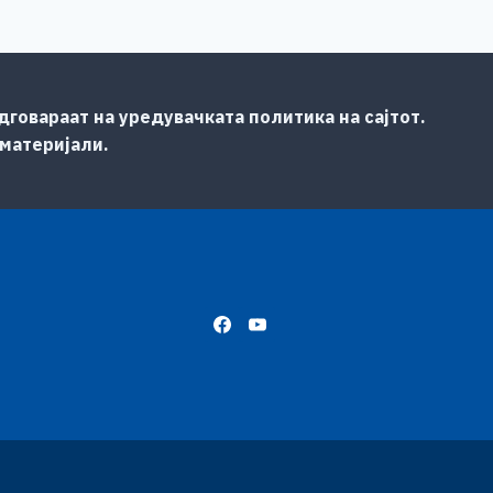
говараат на уредувачката политика на сајтот.
 материјали.