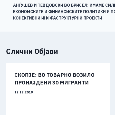
o
g
p
n
АНЃУШЕВ И ТЕВДОВСКИ ВО БРИСЕЛ: ИМАМЕ СИ
на
ЕКОНОМСКИТЕ И ФИНАНСИСКИТЕ ПОЛИТИКИ И 
o
er
p
k
напис
КОНЕКТИВНИ ИНФРАСТРУКТУРНИ ПРОЕКТИ
k
Слични Објави
СКОПЈЕ: ВО ТОВАРНО ВОЗИЛО
ПРОНАЈДЕНИ 30 МИГРАНТИ
12.12.2019