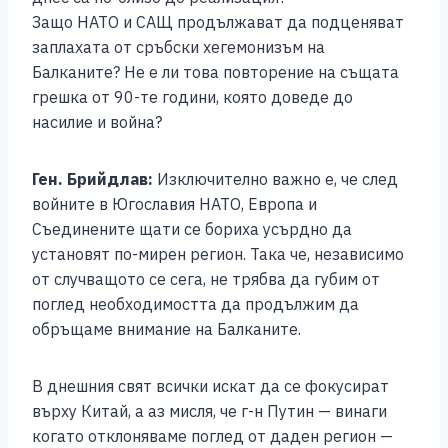
Защо НАТО и САЩ продължават да подценяват
заплахата от сръбски хегемонизъм на
Балканите? Не е ли това повторение на същата
грешка от 90-те години, която доведе до
насилие и война?
Ген. Брийдлав:
Изключително важно е, че след
войните в Югославия НАТО, Европа и
Съединените щати се бориха усърдно да
установят по-мирен регион. Така че, независимо
от случващото се сега, не трябва да губим от
поглед необходимостта да продължим да
обръщаме внимание на Балканите.
В днешния свят всички искат да се фокусират
върху Китай, а аз мисля, че г-н Путин — винаги
когато отклоняваме поглед от даден регион —