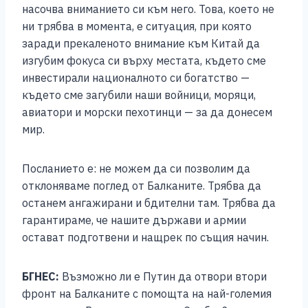
насочва вниманието си към него. Това, което не
ни трябва в момента, е ситуация, при която
заради прекаленото внимание към Китай да
изгубим фокуса си върху местата, където сме
инвестирали националното си богатство —
където сме загубили наши войници, моряци,
авиатори и морски пехотинци — за да донесем
мир.
Посланието е: не можем да си позволим да
отклоняваме поглед от Балканите. Трябва да
останем ангажирани и бдителни там. Трябва да
гарантираме, че нашите държави и армии
остават подготвени и нащрек по същия начин.
БГНЕС:
Възможно ли е Путин да отвори втори
фронт на Балканите с помощта на най-големия