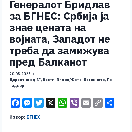
Генералот Бридлав
за БГНЕС: Србија ја
знае цената на
војната, Западот не
треба да замижува
пред Балканот
20.05.2025
Директно од БГ
,
Вести
,
Видео/Фото
,
Истакнато
,
По
надвор
F
M
T
X
W
Vi
E
C
S
a
e
wi
h
b
m
o
h
Извор:
БГНЕС
c
ss
tt
at
er
ai
p
ar
e
e
er
s
l
y
e