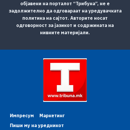
објавени на порталот “Трибуна”, не е
задолжително да одговараат на уредувачката
политика на сајтот. Авторите носат
одговорност за јазикот и содржината на
нивните материјали.
Импресум
Маркетинг
Пиши му на уредникот