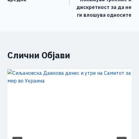
k
дискретност за да не
ги влошува односите
Слични Објави