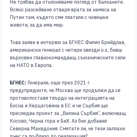
Не трябва да отклоняваме поглед от Балканите.
b
n
A
Li
Всяко разсейване отваря врата за намеса на
o
g
p
n
Путин там, където сме платили с човешки
животи, за да има мир.
o
er
p
k
k
Това заяви в интервю за БГНЕС Филип Брийдлав,
американски генерал с четири звезди о.з., бивш
върховен главнокомандващ съюзническите сили
на НАТО в Европа.
БГНЕС:
Генерале, още през 2021 г.
предупредихте, че Москва ще продължи да се
противопоставя твърдо на интеграцията на
Босна и Херцеговина в ЕС и че Сърбия ще
преследва проект за „Велика Сърбия“, включващ
Косово, Черна гора и БиХ. Аз бих добавил
Северна Македония. Смятате ли, че тези заплахи
днес са по-близо до реализация?