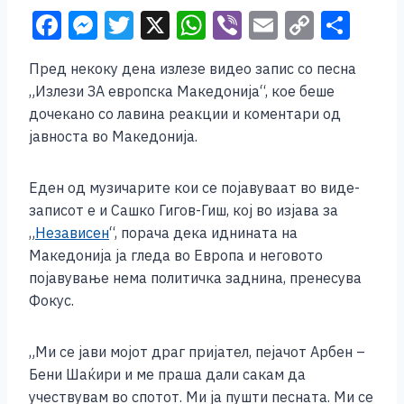
F
M
T
X
W
Vi
E
C
S
a
e
wi
h
b
m
o
h
Пред некоку дена излезе видео запис со песна
c
ss
tt
at
er
ai
p
ar
„Излези ЗА европска Македонија“, кое беше
e
e
er
s
l
y
e
дочекано со лавина реакции и коментари од
b
n
A
Li
јавноста во Македонија.
o
g
p
n
Еден од музичарите кои се појавуваат во виде-
o
er
p
k
записот е и Сашко Гигов-Гиш, кој во изјава за
k
„
Независен
“, порача дека иднината на
Македонија ја гледа во Европа и неговото
појавување нема политичка заднина, пренесува
Фокус.
„Ми се јави мојот драг пријател, пејачот Арбен –
Бени Шаќири и ме праша дали сакам да
учествувам во спотот. Ми ја пушти песната. Ми се