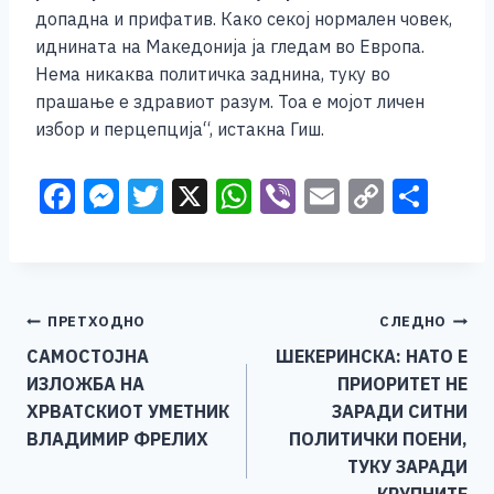
допадна и прифатив. Како секој нормален човек,
иднината на Македонија ја гледам во Европа.
Нема никаква политичка заднина, туку во
прашање е здравиот разум. Тоа е мојот личен
избор и перцепција“, истакна Гиш.
F
M
T
X
W
Vi
E
C
S
a
e
wi
h
b
m
o
h
c
ss
tt
at
er
ai
p
ar
e
e
er
s
l
y
e
Навигација
ПРЕТХОДНО
СЛЕДНО
b
n
A
Li
САМОСТОЈНА
ШЕКЕРИНСКА: НАТО Е
o
g
p
n
на
ИЗЛОЖБА НА
ПРИОРИТЕТ НЕ
o
er
p
k
напис
ХРВАТСКИОТ УМЕТНИК
ЗАРАДИ СИТНИ
k
ВЛАДИМИР ФРЕЛИХ
ПОЛИТИЧКИ ПОЕНИ,
ТУКУ ЗАРАДИ