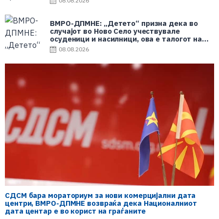
08.08.2026
ВМРО-ДПМНЕ: „Детето“ призна дека во
случајот во Ново Село учествувале
осуденици и насилници, ова е талогот на
Македонија
08.08.2026
СДСМ бара мораториум за нови комерцијални дата
центри, ВМРО-ДПМНЕ возвраќа дека Националниот
дата центар е во корист на граѓаните