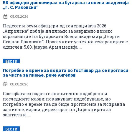
58 офицери дипломираа на бугарската воена академија
„Г. С. Раковски“
08.08.2026
Педесет и осум офицери од генерацијата 2026
„Априлска“ добија дипломи за завршено високо
образование на бугарската Воена академија „Георги
Стојков Раковски“. Просечниот успех на генерацијата е
одличен 5,80, јавува Армимедија. ...
ВЕСТИ
Потребно е време за водата во Гостивар да се прогласи
за чиста за пиење, рече Ангелов
08.08.2026
Состојбата со водата е значително подобрена и
последните наоди покажуваат подобрување, но
потребно е време таа да биде прогласена за исправна
за пиење, изјави директорот на Дирекцијата за
заштита и ...
ВЕСТИ