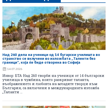
Над 260 дела на ученици од 14 бугарски училишта во
странство се вклучени во изложбата „Таленти без
граници“, која ќе биде отворена во Софија
14.07.2026
Извор: БТА Над 260 творби на ученици от 14 български
училища в чужбина, които разкриват таланта,
въображението и любовта на младите творци към
България, са включени в международната изложба
„Таланти ...