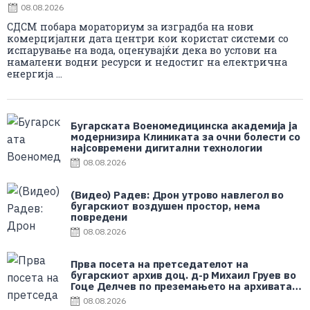
08.08.2026
СДСМ побара мораториум за изградба на нови
комерцијални дата центри кои користат системи со
испарување на вода, оценувајќи дека во услови на
намалени водни ресурси и недостиг на електрична
енергија ...
Бугарската Военомедицинска академија ја
модернизира Клиниката за очни болести со
најсовремени дигитални технологии
08.08.2026
(Видео) Радев: Дрон утрово навлегол во
бугарскиот воздушен простор, нема
повредени
08.08.2026
Прва посета на претседателот на
бугарскиот архив доц. д-р Михаил Груев во
Гоце Делчев по преземањето на архивата
на д-р Иван Гаџев
08.08.2026