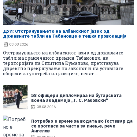
ДУИ: Отстранувањето на албанскиот јазик од
државните табли на Табановце е тешка провокација
08.08.2026
Отстранувањето на албанскиот јазик од државните
табли на граничниот премин Табановце, на
територијата на Општина Куманово, претставува
директно прекршување на законот и на уставните
обврски за употреба на јазиците, велат ...
58 офицери дипломираа на бугарската
воена академија „Г. С. Раковски“
08.08.2026
Потребно е време за водата во Гостивар да
се прогласи за чиста за пиење, рече
Ангелов