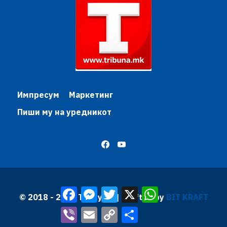
Импресум
Маркетинг
Пиши му на уредникот
Facebook
Messenger
Twitter
X
WhatsApp
© 2018 - 2026 Трибуна | Krafted by
BIT KRAFT
Viber
Email
Copy
Share
Link