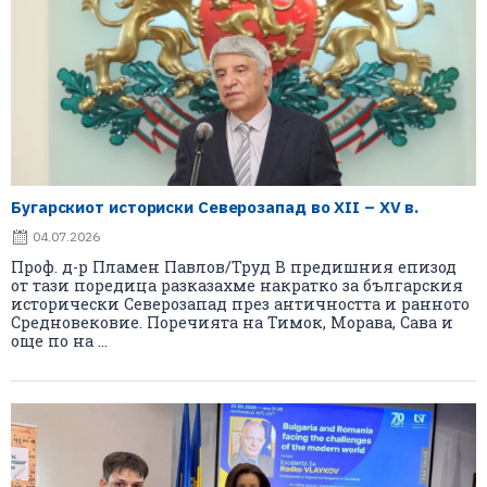
Бугарскиот историски Северозапад во XII – XV в.
04.07.2026
Проф. д-р Пламен Павлов/Труд В предишния епизод
от тази поредица разказахме накратко за българския
исторически Северозапад през античността и ранното
Средновековие. Поречията на Тимок, Морава, Сава и
още по на ...