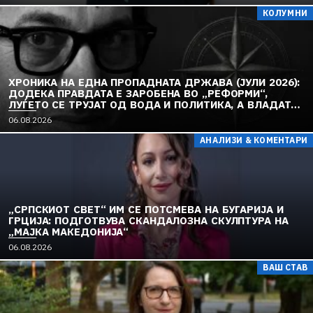
КОЛУМНИ
ХРОНИКА НА ЕДНА ПРОПАДНАТА ДРЖАВА (ЈУЛИ 2026):
ДОДЕКА ПРАВДАТА Е ЗАРОБЕНА ВО „РЕФОРМИ“,
ЛУЃЕТО СЕ ТРУЈАТ ОД ВОДА И ПОЛИТИКА, А ВЛАДАТА
И ОПОЗИЦИЈАТА СЕ „РЕКОНСТРУИРААТ“ – ЗЕМЈАТА
06.08.2026
ТОНЕ ВО „ДОСТОИНСТВО“ И МОЛЧИ ПРЕД УКРАИНА
АНАЛИЗИ & КОМЕНТАРИ
„СРПСКИОТ СВЕТ“ ИМ СЕ ПОТСМЕВА НА БУГАРИЈА И
ГРЦИЈА: ПОДГОТВУВА СКАНДАЛОЗНА СКУЛПТУРА НА
„МАЈКА МАКЕДОНИЈА“
06.08.2026
ВАШ СТАВ