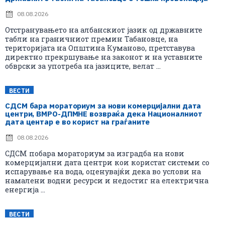
08.08.2026
Отстранувањето на албанскиот јазик од државните
табли на граничниот премин Табановце, на
територијата на Општина Куманово, претставува
директно прекршување на законот и на уставните
обврски за употреба на јазиците, велат ...
ВЕСТИ
СДСМ бара мораториум за нови комерцијални дата
центри, ВМРО-ДПМНЕ возвраќа дека Националниот
дата центар е во корист на граѓаните
08.08.2026
СДСМ побара мораториум за изградба на нови
комерцијални дата центри кои користат системи со
испарување на вода, оценувајќи дека во услови на
намалени водни ресурси и недостиг на електрична
енергија ...
ВЕСТИ