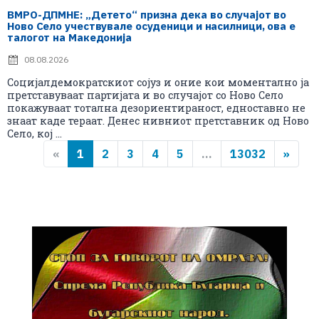
ВМРО-ДПМНЕ: „Детето“ призна дека во случајот во
Ново Село учествувале осуденици и насилници, ова е
талогот на Македонија
08.08.2026
Социјалдемократскиот сојуз и оние кои моментално ја
претставуваат партијата и во случајот со Ново Село
покажуваат тотална дезориентираност, едноставно не
знаат каде тераат. Денес нивниот претставник од Ново
Село, кој ...
«
1
2
3
4
5
...
13032
»