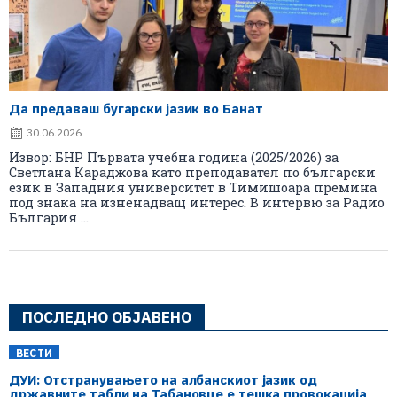
Да предаваш бугарски јазик во Банат
30.06.2026
Извор: БНР Първата учебна година (2025/2026) за
Светлана Караджова като преподавател по български
език в Западния университет в Тимишоара премина
под знака на изненадващ интерес. В интервю за Радио
България ...
ПОСЛЕДНО ОБЈАВЕНО
ВЕСТИ
ДУИ: Отстранувањето на албанскиот јазик од
државните табли на Табановце е тешка провокација