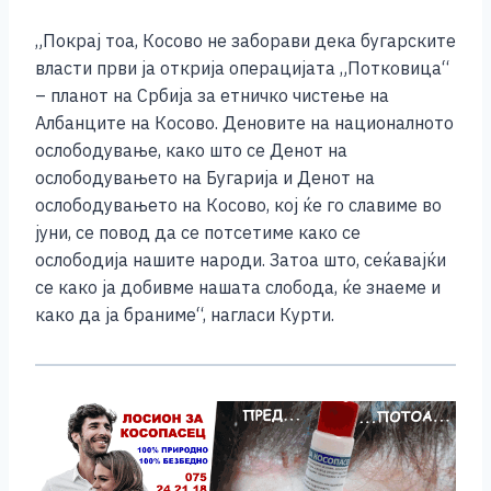
„Покрај тоа, Косово не заборави дека бугарските
власти први ја открија операцијата „Потковица“
– планот на Србија за етничко чистење на
Албанците на Косово. Деновите на националното
ослободување, како што се Денот на
ослободувањето на Бугарија и Денот на
ослободувањето на Косово, кој ќе го славиме во
јуни, се повод да се потсетиме како се
ослободија нашите народи. Затоа што, сеќавајќи
се како ја добивме нашата слобода, ќе знаеме и
како да ја браниме“, нагласи Курти.