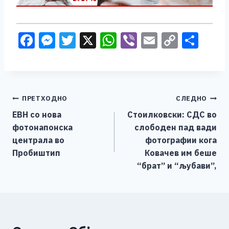
F
M
T
X
W
Vi
E
C
S
a
e
wi
h
b
m
o
h
c
ss
tt
at
er
ai
p
ar
e
e
er
s
l
y
e
Навигација
ПРЕТХОДНО
СЛЕДНО
b
n
A
Li
ЕВН со нова
Стоилковски: СДС во
o
g
p
n
на
фотонапонска
слободен пад вади
o
er
p
k
напис
централа во
фотографии кога
k
Пробиштип
Ковачев им беше
“брат” и “љубави”,