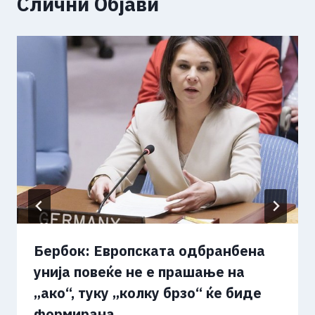
Слични Објави
Бербок: Европската одбранбена
унија повеќе не е прашање на
„ако“, туку „колку брзо“ ќе биде
формирана