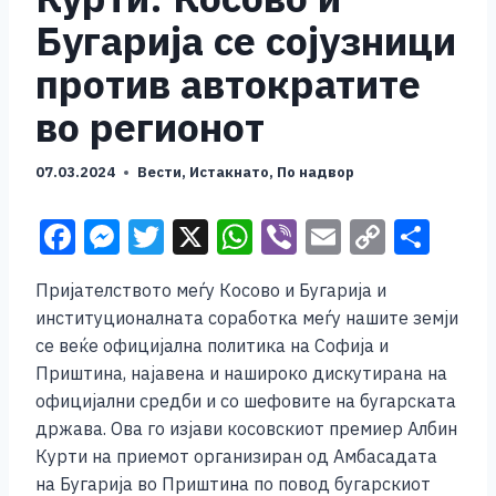
Бугарија се сојузници
против автократите
во регионот
07.03.2024
Вести
,
Истакнато
,
По надвор
F
M
T
X
W
Vi
E
C
S
a
e
wi
h
b
m
o
h
Пријателството меѓу Косово и Бугарија и
c
ss
tt
at
er
ai
p
ar
институционалната соработка меѓу нашите земји
e
e
er
s
l
y
e
се веќе официјална политика на Софија и
b
n
A
Li
Приштина, најавена и нашироко дискутирана на
официјални средби и со шефовите на бугарската
o
g
p
n
држава. Ова го изјави косовскиот премиер Албин
o
er
p
k
Курти на приемот организиран од Амбасадата
k
на Бугарија во Приштина по повод бугарскиот