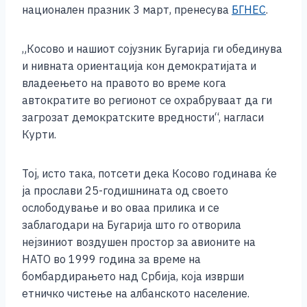
национален празник 3 март, пренесува
БГНЕС
.
„Косово и нашиот сојузник Бугарија ги обединува
и нивната ориентација кон демократијата и
владеењето на правото во време кога
автократите во регионот се охрабруваат да ги
загрозат демократските вредности“, нагласи
Курти.
Тој, исто така, потсети дека Косово годинава ќе
ја прослави 25-годишнината од своето
ослободување и во оваа прилика и се
заблагодари на Бугарија што го отворила
нејзиниот воздушен простор за авионите на
НАТО во 1999 година за време на
бомбардирањето над Србија, која изврши
етничко чистење на албанското население.