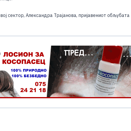
e
вој сектор, Александра Трајанова, пријавениот обљубата
S
h