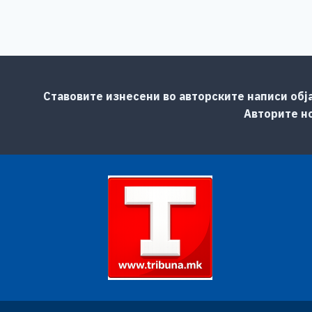
Ставовите изнесени во авторските написи обј
Авторите но