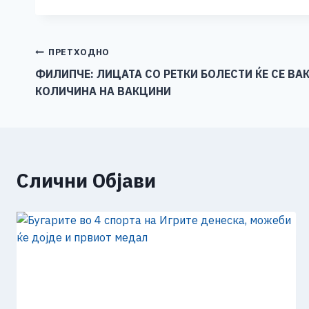
c
ss
tt
at
er
ai
p
e
e
er
s
l
y
b
n
A
Li
Навигација
ПРЕТХОДНО
o
g
p
n
ФИЛИПЧЕ: ЛИЦАТА СО РЕТКИ БОЛЕСТИ ЌЕ СЕ В
на
КОЛИЧИНА НА ВАКЦИНИ
o
er
p
k
напис
k
Слични Објави