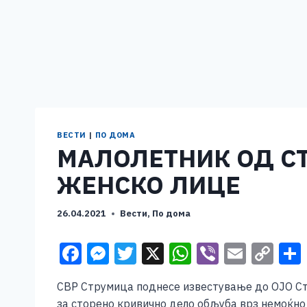
ВЕСТИ
|
ПО ДОМА
МАЛОЛЕТНИК ОД С
ЖЕНСКО ЛИЦЕ
26.04.2021
Вести
,
По дома
F
M
T
X
W
Vi
E
C
a
e
wi
h
b
m
o
СВР Струмица поднесе известување до ОЈО Ст
c
ss
tt
at
er
ai
p
за сторено кривично дело обљуба врз немоќно