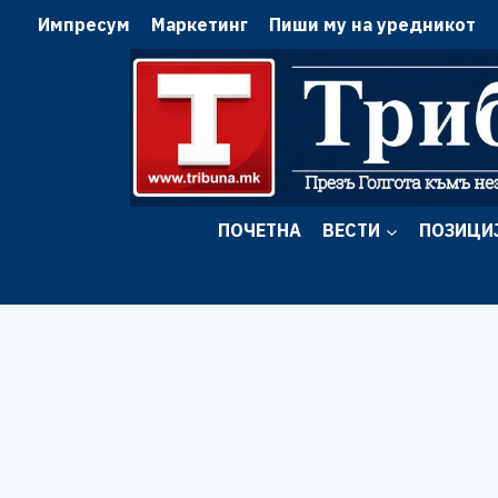
Skip
Импресум
Маркетинг
Пиши му на уредникот
to
content
ПОЧЕТНА
ВЕСТИ
ПОЗИЦИ