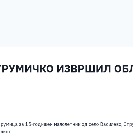
ТРУМИЧКО ИЗВРШИЛ ОБ
S
h
румица за 15-годишен малолетник од село Василево, Стр
ar
 лице.