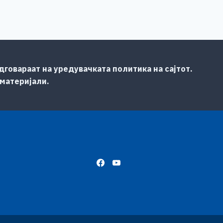
говараат на уредувачката политика на сајтот.
 материјали.