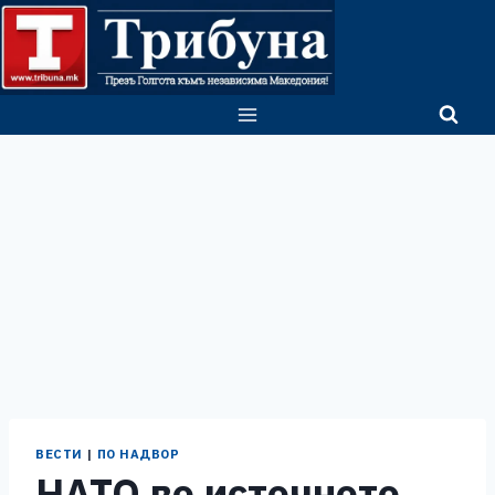
Skip
to
content
ВЕСТИ
|
ПО НАДВОР
НАТО во источното