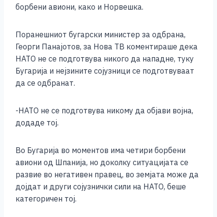
борбени авиони, како и Норвешка.
Поранешниот бугарски министер за одбрана,
Георги Панајотов, за Нова ТВ коментираше дека
НАТО не се подготвува никого да нападне, туку
Бугарија и нејзините сојузници се подготвуваат
да се одбранат.
-НАТО не се подготвува никому да објави војна,
додаде тој.
Во Бугарија во моментов има четири борбени
авиони од Шпанија, но доколку ситуацијата се
развие во негативен правец, во земјата може да
дојдат и други сојузнички сили на НАТО, беше
категоричен тој.