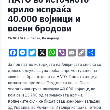
крило испраќа
40.000 војници и
воени бродови
26.02.2022
Вести
,
По надвор
F
M
T
X
W
Vi
E
C
S
a
e
wi
h
b
m
o
h
За прв пат во историјата на Алијансата синоќа се
c
ss
tt
at
er
ai
p
ar
донесе одлука за употреба и преместување на
e
e
er
s
l
y
e
силите за брз одговор на НАТО. Таквата акција
b
n
A
Li
немаше за време на Студената војна. Оваа
оперативна група вклучува 40.000 војници, во
o
g
p
n
која се и 13.700 од германската армија.
o
er
p
k
Копнените сили ќе бидат стационирани западно
k
од Украина, во Романија. Италија испраќа четири