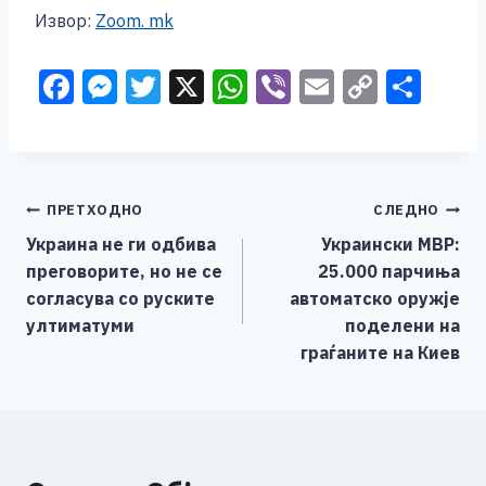
Извор:
Zoom. mk
F
M
T
X
W
Vi
E
C
S
a
e
wi
h
b
m
o
h
c
ss
tt
at
er
ai
p
ar
e
e
er
s
l
y
e
Навигација
ПРЕТХОДНО
СЛЕДНО
b
n
A
Li
Украина не ги одбива
Украински МВР:
o
g
p
n
на
преговорите, но не се
25.000 парчиња
o
er
p
k
напис
согласува со руските
автоматско оружје
k
ултиматуми
поделени на
граѓаните на Киев