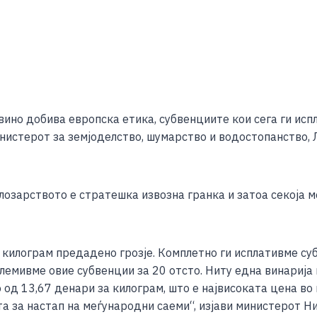
S
h
вино добива европска етика, субвенциите кои сега ги исп
ar
инистерот за земјоделство, шумарство и водостопанство,
e
озарството е стратешка извозна гранка и затоа секоја ме
а килограм предадено грозје. Комплетно ги исплативме с
олемивме овие субвенции за 20 отсто. Ниту една винарија
то од 13,67 денари за килограм, што е највисоката цена в
а за настап на меѓународни саеми“, изјави министерот Н