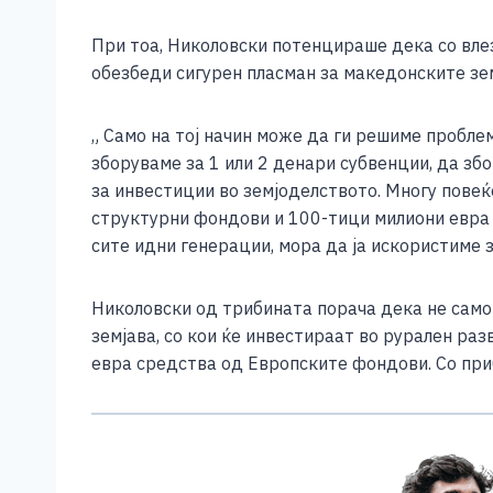
При тоа, Николовски потенцираше дека со вле
обезбеди сигурен пласман за македонските зем
„ Само на тој начин може да ги решиме проблем
зборуваме за 1 или 2 денари субвенции, да зб
за инвестиции во земјоделството. Многу пове
структурни фондови и 100-тици милиони евра к
сите идни генерации, мора да ја искористиме 
Николовски од трибината порача дека не само 
земјава, со кои ќе инвестираат во рурален ра
евра средства од Европските фондови. Со пр