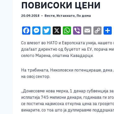
ПОВИСОКИ ЦЕНИ
20.09.2018
Вести
,
Истакнато
,
По дома
F
M
T
X
W
Vi
E
C
a
e
wi
h
b
m
o
Со влезот во НАТО и Европската унија, нашето 
c
ss
tt
at
er
ai
p
доаѓаат директно од буџетот на ЕУ, порача м
e
e
er
s
l
y
селото Марена, општина Кавадарци.
b
n
A
Li
o
g
p
n
На трибината, Николовски потенцираше, дека л
на овој сектор.
o
er
p
k
k
„Донесовме нова мерка, 1 денар субвенција з
исплатија 745 милиони денари, годинава ги зг
се постигна највисока откупна цена за грозје
винарите, со тоа што ја дуплиравме поддршкат