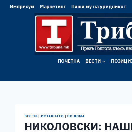
Skip
Импресум
Маркетинг
Пиши му на уредникот
to
content
ПОЧЕТНА
ВЕСТИ
ПОЗИЦИ
ВЕСТИ
|
ИСТАКНАТО
|
ПО ДОМА
НИКОЛОВСКИ: НАШЕ