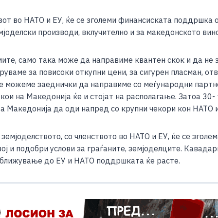
зот во НАТО и ЕУ, ќе се зголеми финансиската поддршка о
јоделски производи, вклучително и за македонското вино
ите, само така може да направиме квантен скок и да не з
оруваме за повисоки откупни цени, за сигурен пласман, о
ќе можеме заеднички да направиме со меѓународни партне
ои на Македонија ќе и стојат на располагање. Затоа 30- т
за Македонија да оди напред со крупни чекори кон НАТО и 
земјоделството, со членството во НАТО и ЕУ, ќе се зголе
звој и подобри услови за граѓаните, земјоделците. Кавада
иближување до ЕУ и НАТО поддршката ќе расте.