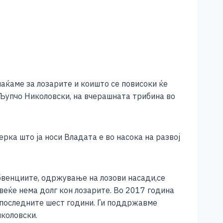
лаќаме за лозарите и коишто се повисоки ќе
 Љупчо Николовски, на вчерашната трибина во
рка што ја носи Владата е во насока на развој
убвенциите, одржување на лозови насади,се
 веќе нема долг кон лозарите. Во 2017 година
о последните шест години. Ги поддржавме
иколовски.