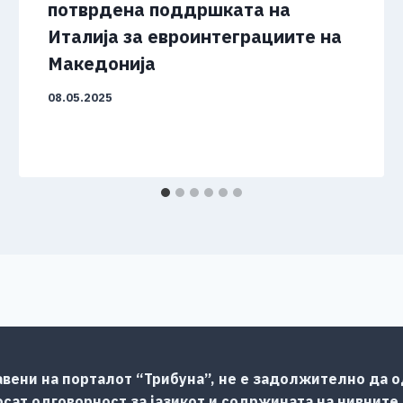
потврдена поддршката на
Италија за евроинтеграциите на
Македонија
08.05.2025
авени на порталот “Трибуна”, не е задолжително да од
сат одговорност за јазикот и содржината на нивните