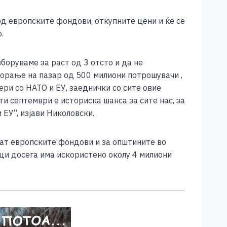
д европските фондови, откупните цени и ќе се
.
боруваме за раст од 3 отсто и да не
творање на пазар од 500 милиони потрошувачи ,
ри со НАТО и ЕУ, заеднички со сите овие
и септември е историска шанса за сите нас, за
ЕУ“, изјави Николовски.
мат европските фондови и за општините во
рци досега има искористено околу 4 милиони