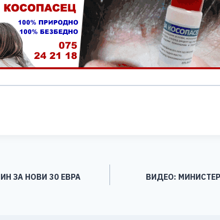
S
h
ar
e
Н ЗА НОВИ 30 ЕВРА
ВИДЕО: МИНИСТЕР