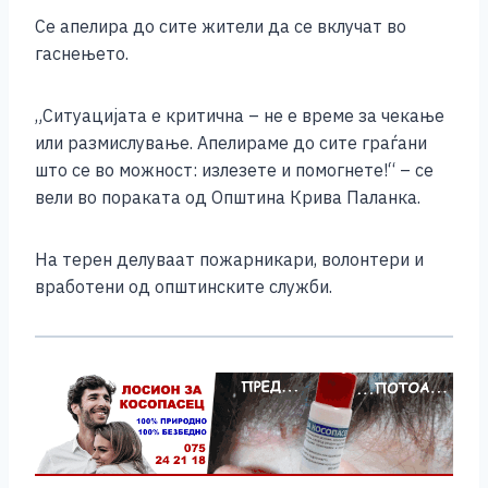
o
g
p
n
Се апелира до сите жители да се вклучат во
o
er
p
k
гаснењето.
k
„Ситуацијата е критична – не е време за чекање
или размислување. Апелираме до сите граѓани
што се во можност: излезете и помогнете!“ – се
вели во пораката од Општина Крива Паланка.
На терен делуваат пожарникари, волонтери и
вработени од општинските служби.