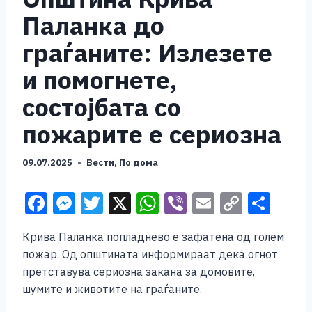
Паланка до
граѓаните: Излезете
и помогнете,
состојбата со
пожарите е сериозна
09.07.2025
Вести
,
По дома
F
M
T
X
W
Vi
E
C
S
a
e
wi
h
b
m
o
h
Крива Паланка попладнево е зафатена од голем
c
ss
tt
at
er
ai
p
ar
пожар. Од општината информираат дека огнот
e
e
er
s
l
y
e
претставува сериозна закана за домовите,
b
n
A
Li
шумите и животите на граѓаните.