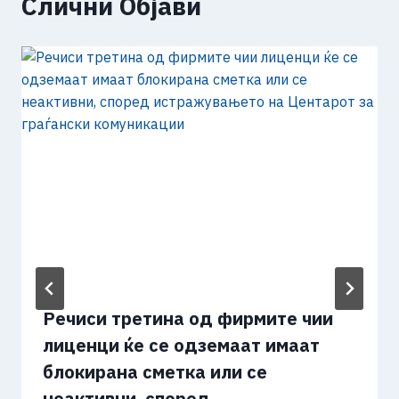
Слични Објави
Речиси третина од фирмите чии
лиценци ќе се одземаат имаат
блокирана сметка или се
неактивни, според