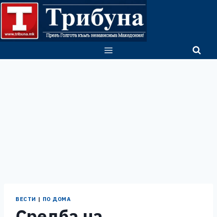
Skip
to
content
ВЕСТИ
|
ПО ДОМА
Средба на