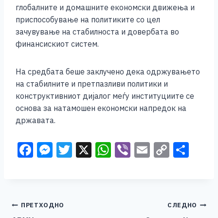
глобалните и домашните економски движења и
приспособување на политиките со цел
зачувување на стабилноста и довербата во
финансискиот систем.
На средбата беше заклучено дека одржувањето
на стабилните и претпазливи политики и
конструктивниот дијалог меѓу институциите се
основа за натамошен економски напредок на
државата.
F
M
T
X
W
Vi
E
C
S
a
e
wi
h
b
m
o
h
c
ss
tt
at
er
ai
p
ar
e
e
er
s
l
y
e
Навигација
ПРЕТХОДНО
СЛЕДНО
b
n
A
Li