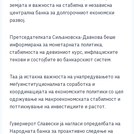
o
g
p
n
земјата и важноста на стабилна и независна
o
er
p
k
централна банка за долгорочниот економски
k
развој.
Претседателката Сиљановска-Давкова беше
информирана за монетарната политика,
стабилноста на девизниот курс, инфлациските
текови и состојбите во банкарскиот систем.
Таа ја истакна важноста на унапредувањето на
меѓуинституционалната соработка и
координацијата на економските политики со цел
одржување на макроекономската стабилност и
поттикнување на инвестициите и растот.
Гувернерот Славески ја нагласи определбата на
Народната банка за проактивно следење на