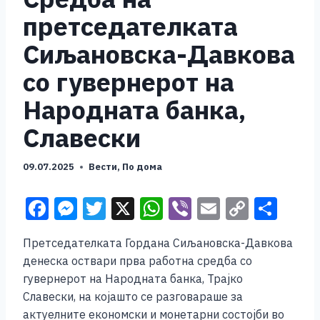
претседателката
Сиљановска-Давкова
со гувернерот на
Народната банка,
Славески
09.07.2025
Вести
,
По дома
F
M
T
X
W
Vi
E
C
S
a
e
wi
h
b
m
o
h
Претседателката Гордана Сиљановска-Давковa
c
ss
tt
at
er
ai
p
ar
денеска оствари прва работна средба со
e
e
er
s
l
y
e
гувернерот на Народната банка, Трајко
b
n
A
Li
Славески, на којашто се разговараше за
актуелните економски и монетарни состојби во