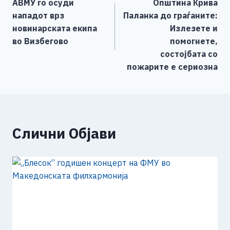
АВМУ го осуди
Општина Крива
o
g
p
n
на
нападот врз
Паланка до граѓаните:
o
er
p
k
напис
новинарската екипа
Излезете и
k
во Визбегово
помогнете,
состојбата со
пожарите е сериозна
Слични Објави