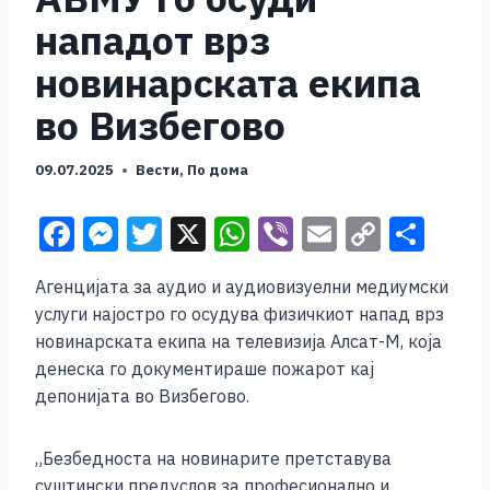
нападот врз
новинарската екипа
во Визбегово
09.07.2025
Вести
,
По дома
F
M
T
X
W
Vi
E
C
S
a
e
wi
h
b
m
o
h
Агенцијата за аудио и аудиовизуелни медиумски
c
ss
tt
at
er
ai
p
ar
услуги најостро го осудува физичкиот напад врз
e
e
er
s
l
y
e
новинарската екипа на телевизија Алсат-М, која
b
n
A
Li
денеска го документираше пожарот кај
депонијата во Визбегово.
o
g
p
n
o
er
p
k
„Безбедноста на новинарите претставува
k
суштински предуслов за професионално и