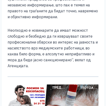
независно информирање, што пак е темел на
правото на граѓаните да бидат точно, навремено
и објективно информирани.
Неопходно е новинарите да имаат можност
слободно и безбедно да ги извршуваат своите
професионални обврски во интерес на јавноста и
насилството врз медиумските работници, во
каква било форма, е апсолутно неприфатливо и
мора да биде јасно санкционирано“, велат од
Агенцијата.