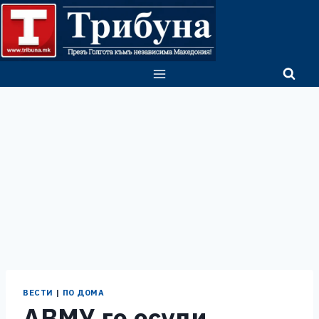
Skip
to
content
ВЕСТИ
|
ПО ДОМА
АВМУ го осуди