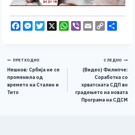
F
M
T
X
W
Vi
E
C
S
a
e
wi
h
b
m
o
h
c
ss
tt
at
er
ai
p
ar
e
e
er
s
l
y
e
Навигација
ПРЕТХОДНО
СЛЕДНО
b
n
A
Li
Нешков: Србија не се
(Видео) Филипче:
o
g
p
n
на
променила од
Соработка со
o
er
p
k
напис
времето на Сталин и
хрватската СДП во
k
Тито
градењето на новата
Програма на СДСМ