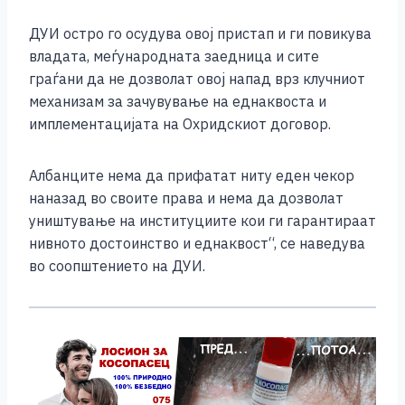
ДУИ остро го осудува овој пристап и ги повикува
владата, меѓународната заедница и сите
граѓани да не дозволат овој напад врз клучниот
механизам за зачувување на еднаквоста и
имплементацијата на Охридскиот договор.
Албанците нема да прифатат ниту еден чекор
наназад во своите права и нема да дозволат
уништување на институциите кои ги гарантираат
нивното достоинство и еднаквост“, се наведува
во соопштението на ДУИ.