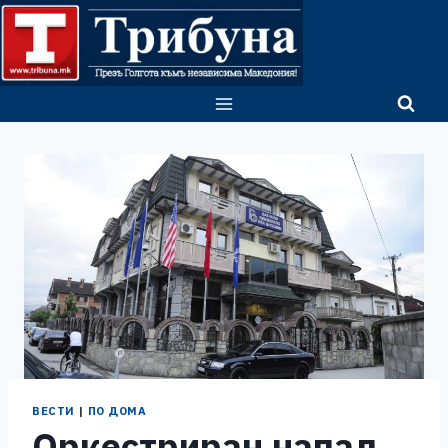
Skip
to
content
ВЕСТИ
|
ПО ДОМА
Оркестриран напад