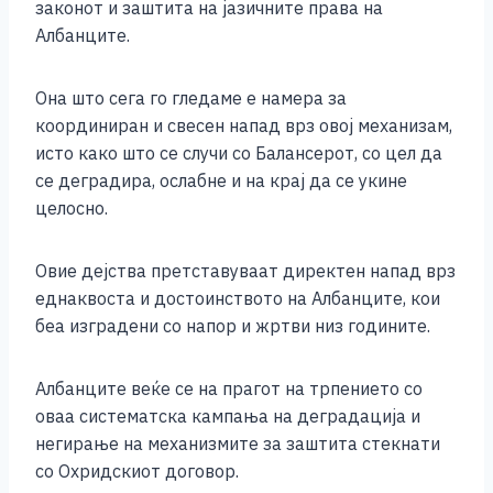
законот и заштита на јазичните права на
Албанците.
Она што сега го гледаме е намера за
координиран и свесен напад врз овој механизам,
исто како што се случи со Балансерот, со цел да
се деградира, ослабне и на крај да се укине
целосно.
Овие дејства претставуваат директен напад врз
еднаквоста и достоинството на Албанците, кои
беа изградени со напор и жртви низ годините.
Албанците веќе се на прагот на трпението со
оваа систематска кампања на деградација и
негирање на механизмите за заштита стекнати
со Охридскиот договор.