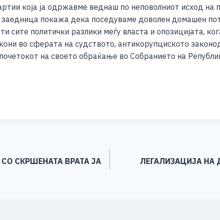
ртии која ја одржавме веднаш по неповолниот исход на п
 заедница покажа дека поседуваме доволен домашен поте
и сите политички разлики меѓу власта и опозицијата, ког
кони во сферата на судството, антикорупциското закон
 почетокот на своето обраќање во Собранието на Републи
S
h
ar
e
 СО СКРШЕНАТА ВРАТА ЈА
ЛЕГАЛИЗАЦИЈА НА 