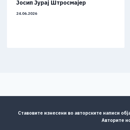
Јосип Јурај Штросмајер
24.06.2026
Ставовите изнесени во авторските написи обј
Авторите но