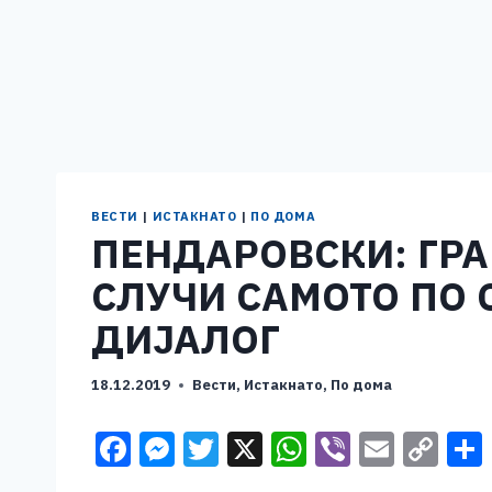
ВЕСТИ
|
ИСТАКНАТО
|
ПО ДОМА
ПЕНДАРОВСКИ: ГРА
СЛУЧИ САМОТО ПО 
ДИЈАЛОГ
18.12.2019
Вести
,
Истакнато
,
По дома
F
M
T
X
W
Vi
E
C
a
e
wi
h
b
m
o