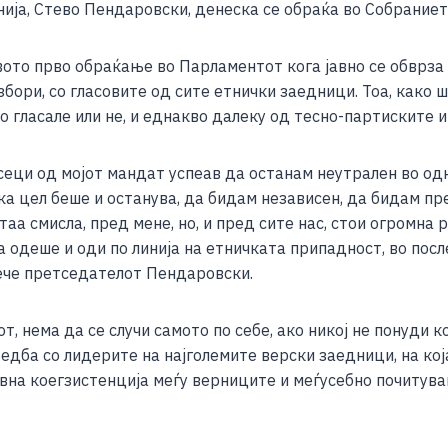
ја, Стево Пендаровски, денеска се обраќа во Собраниет
ar
e
вото прво обраќање во Парламентот кога јавно се обврза
бори, со гласовите од сите етнички заедници. Тоа, како 
о гласале или не, и еднакво далеку од тесно-партиските и
сеци од мојот мандат успеав да останам неутрален во од
ка цел беше и останува, да бидам независен, да бидам пр
таа смисла, пред мене, но, и пред сите нас, стои огромна
оа одеше и оди по линија на етничката припадност, во пос
рече претседателот Пендаровски.
, нема да се случи самото по себе, ако никој не понуди 
едба со лидерите на најголемите верски заедници, на која
вна коегзистенција меѓу верниците и меѓусебно почитув