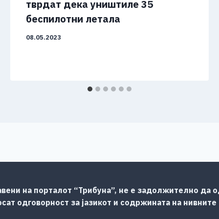
тврдат дека уништиле 35
беспилотни летала
08.05.2023
авени на порталот “Трибуна”, не е задолжително да од
сат одговорност за јазикот и содржината на нивните