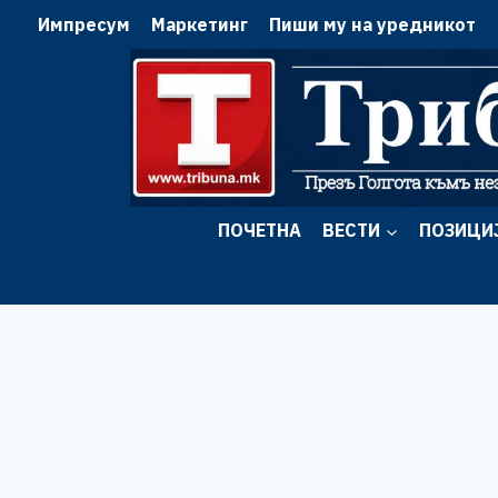
Skip
Импресум
Маркетинг
Пиши му на уредникот
to
content
ПОЧЕТНА
ВЕСТИ
ПОЗИЦИ