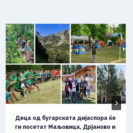
Деца од бугарската дијаспора ќе
ги посетат Маљовица, Дрјаново и