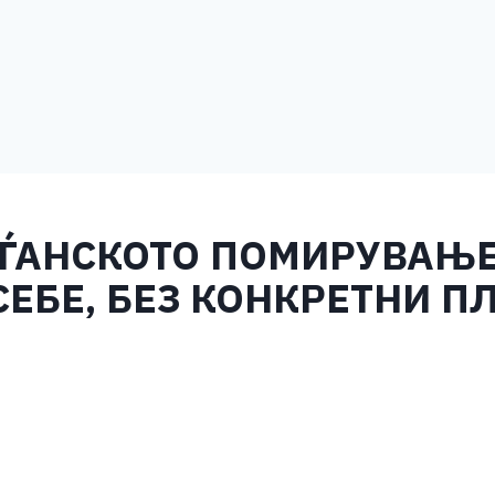
ЃАНСКОТО ПОМИРУВАЊЕ
СЕБЕ, БЕЗ КОНКРЕТНИ П
S
h