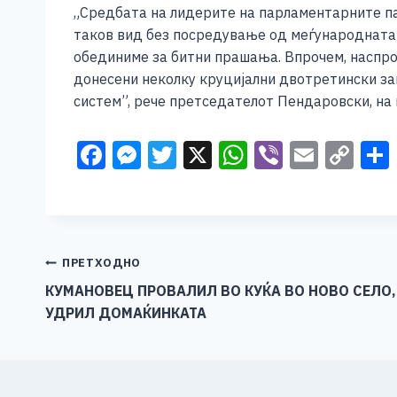
„Средбата на лидерите на парламентарните па
таков вид без посредување од меѓународната
обединиме за битни прашања. Впрочем, наспрот
донесени неколку круцијални двотретински за
систем”, рече претседателот Пендаровски, на
F
M
T
X
W
Vi
E
C
a
e
wi
h
b
m
o
c
ss
tt
at
er
ai
p
e
e
er
s
l
y
b
n
A
Li
Навигација
ПРЕТХОДНО
o
g
p
n
КУМАНОВЕЦ ПРОВАЛИЛ ВО КУЌА ВО НОВО СЕЛО,
на
УДРИЛ ДОМАЌИНКАТА
o
er
p
k
напис
k