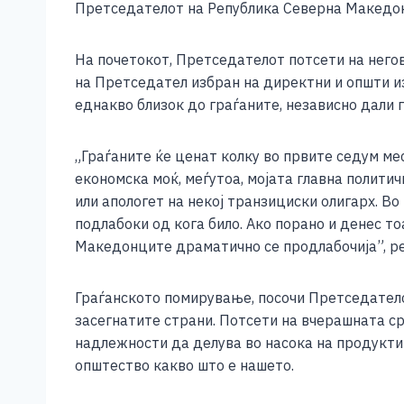
Претседателот на Република Северна Македони
c
ss
tt
at
er
ai
p
e
e
er
s
l
y
На почетокот, Претседателот потсети на него
b
n
A
Li
на Претседател избран на директни и општи из
o
g
p
n
еднакво близок до граѓаните, независно дали г
o
er
p
k
„Граѓаните ќе ценат колку во првите седум ме
k
економска моќ, меѓутоа, мојата главна политич
или апологет на некој транзициски олигарх. Во 
подлабоки од кога било. Ако порано и денес т
Македонците драматично се продлабочија”, 
Граѓанското помирување, посочи Претседателот
засегнатите страни. Потсети на вчерашната ср
надлежности да делува во насока на продукти
општество какво што е нашето.