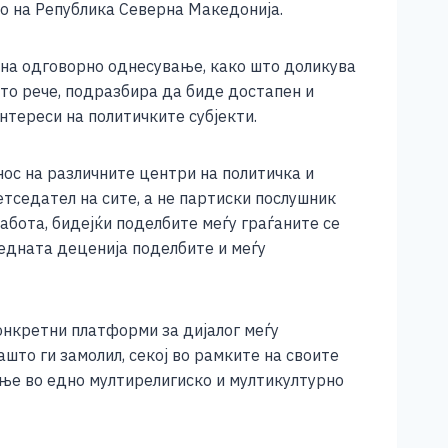
о на Република Северна Македонија.
 на одговорно однесување, како што доликува
што рече, подразбира да биде достапен и
нтереси на политичките субјекти.
нос на различните центри на политичка и
етседател на сите, а не партиски послушник
 работа, бидејќи поделбите меѓу граѓаните се
ледната деценија поделбите и меѓу
конкретни платформи за дијалог меѓу
што ги замолил, секој во рамките на своите
ање во едно мултирелигиско и мултикултурно