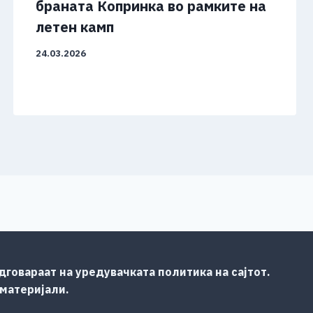
браната Копринка во рамките на
летен камп
24.03.2026
говараат на уредувачката политика на сајтот.
 материјали.