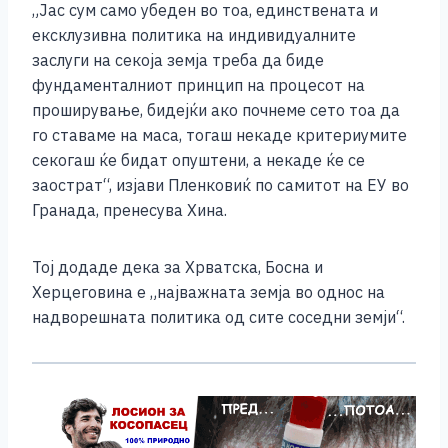
„Јас сум само убеден во тоа, единствената и
k
ексклузивна политика на индивидуалните
заслуги на секоја земја треба да биде
фундаменталниот принцип на процесот на
проширување, бидејќи ако почнеме сето тоа да
го ставаме на маса, тогаш некаде критериумите
секогаш ќе бидат опуштени, а некаде ќе се
заострат“, изјави Пленковиќ по самитот на ЕУ во
Гранада, пренесува Хина.
Тој додаде дека за Хрватска, Босна и
Херцеговина е „најважната земја во однос на
надворешната политика од сите соседни земји“.