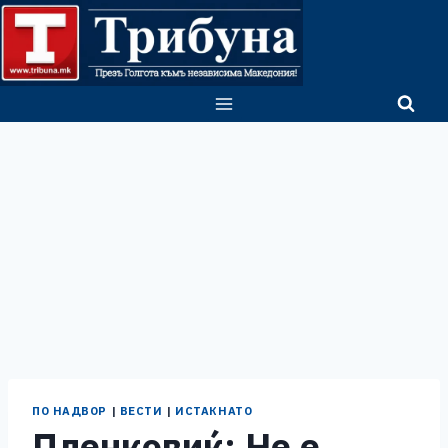
Skip
to
content
ПО НАДВОР
|
ВЕСТИ
|
ИСТАКНАТО
Пленковиќ: Не е