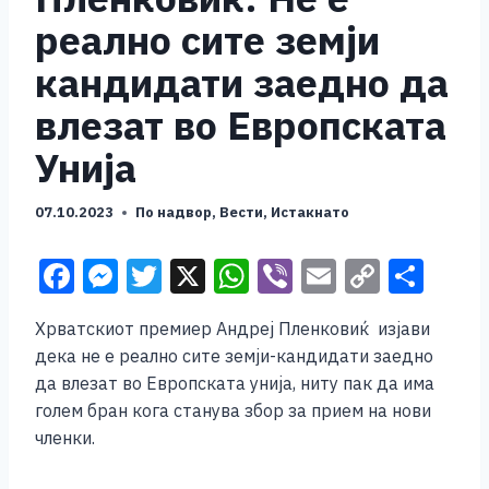
реално сите земји
кандидати заедно да
влезат во Европската
Унија
07.10.2023
По надвор
,
Вести
,
Истакнато
F
M
T
X
W
Vi
E
C
S
a
e
wi
h
b
m
o
h
Хрватскиот премиер Андреј Пленковиќ изјави
c
ss
tt
at
er
ai
p
ar
дека не е реално сите земји-кандидати заедно
e
e
er
s
l
y
e
да влезат во Европската унија, ниту пак да има
b
n
A
Li
голем бран кога станува збор за прием на нови
членки.
o
g
p
n
o
er
p
k