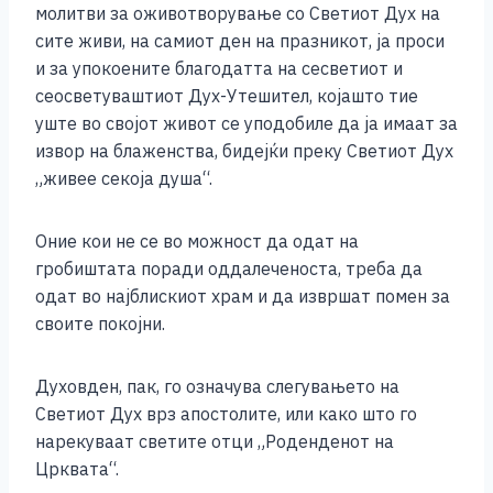
молитви за оживотворување со Светиот Дух на
сите живи, на самиот ден на празникот, ја проси
и за упокоените благодатта на сесветиот и
сеосветуваштиот Дух-Утешител, којашто тие
уште во својот живот се уподобиле да ја имаат за
извор на блаженства, бидејќи преку Светиот Дух
„живее секоја душа“.
Оние кои не се во можност да одат на
гробиштата поради оддалеченоста, треба да
одат во најблискиот храм и да извршат помен за
своите покојни.
Духовден, пак, го означува слегувањето на
Светиот Дух врз апостолите, или како што го
нарекуваат светите отци „Роденденот на
Црквата“.