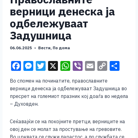
верници денеска ја
одбележуваат
Задушница
06.06.2025
Вести
,
По дома
F
M
T
X
W
Vi
E
C
S
a
e
wi
h
b
m
o
h
Во спомен на починатите, православните
c
ss
tt
at
er
ai
p
ar
верници денеска ја одбележуваат Задушница во
e
e
er
s
l
y
e
пресрет на големиот празник кој доаѓа во недела
b
n
A
Li
– Духовден.
o
g
p
n
Сеќавајќи се на покојните претци, верниците на
o
er
p
k
овој ден се молат за простување на гревовите.
k
Во црквата се служи парастос, а по службата се