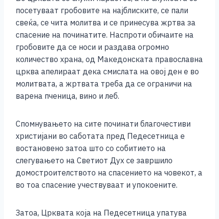
посетуваат гробовите на најблиските, се пали
свеќа, се чита молитва и се принесува жртва за
спасение на починатите. Наспроти обичаите на
гробовите да се носи и раздава огромно
количество храна, од Македонската православна
црква апелираат дека смислата на овој ден е во
молитвата, а жртвата треба да се ограничи на
варена пченица, вино и леб.
Спомнувањето на сите починати благочестиви
христијани во саботата пред Педесетница е
востановено затоа што со собитието на
слегувањето на Светиот Дух се завршило
домостроителството на спасението на човекот, а
во тоа спасение учествуваат и упокоените.
Затоа, Црквата која на Педесетница упатува