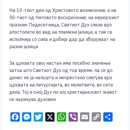
На 10-тиот ден од Христовото вознесение, а на
50-тиот од Неговото воскресение, на еврејскиот
празник Педесетница, Светиот Дух слезе врз
апостолите во вид на пламени јазици, а тие се
исполнија со сила и добија дар да зборуваат на
разни јазици.
За црквата овој настан има посебно значење
затоа што Светиот Дух од тоа време, па се до
денес не ја напушта и непрестано слегува врз
црквата на литургијата, во молитвите, во сите
дела. Тој е оној Дух по кој христијанскиот живот
се нарекува духовен.
F
M
T
X
W
Vi
E
C
S
a
e
wi
h
b
m
o
h