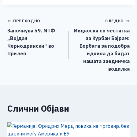
c
ss
tt
at
er
ai
p
ar
e
e
er
s
l
y
e
Навигација
ПРЕТХОДНО
СЛЕДНО
b
n
A
Li
Започнува 59. МТФ
Мицкоски со честитка
o
g
p
n
на
„Војдан
за Курбан Бајрам:
o
er
p
k
напис
Чернодрински“ во
Борбата за подобра
k
Прилеп
иднина да бидат
нашата заедничка
водилка
Слични Објави