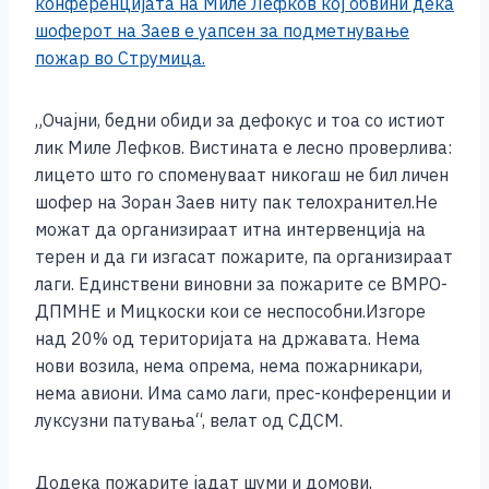
конференцијата на Миле Лефков кој обвини дека
k
шоферот на Заев е уапсен за подметнување
пожар во Струмица.
„Очајни, бедни обиди за дефокус и тоа со истиот
лик Миле Лефков. Вистината е лесно проверлива:
лицето што го споменуваат никогаш не бил личен
шофер на Зоран Заев ниту пак телохранител.Не
можат да организираат итна интервенција на
терен и да ги изгасат пожарите, па организираат
лаги. Единствени виновни за пожарите се ВМРО-
ДПМНЕ и Мицкоски кои се неспособни.Изгоре
над 20% од територијата на државата. Нема
нови возила, нема опрема, нема пожарникари,
нема авиони. Има само лаги, прес-конференции и
луксузни патувања“, велат од СДСМ.
Додека пожарите јадат шуми и домови,