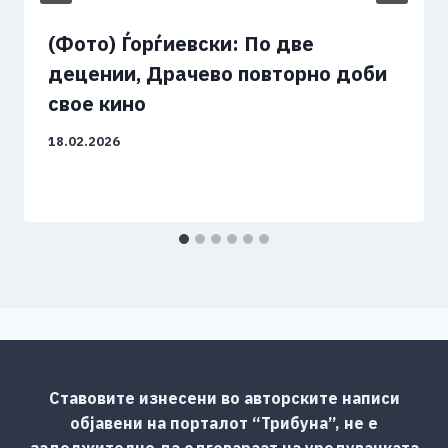
(Фото) Ѓорѓиевски: По две
децении, Драчево повторно доби
свое кино
18.02.2026
Ставовите изнесени во авторските написи
објавени на порталот “Трибуна”, не е
задолжително да одговараат на уредувачката