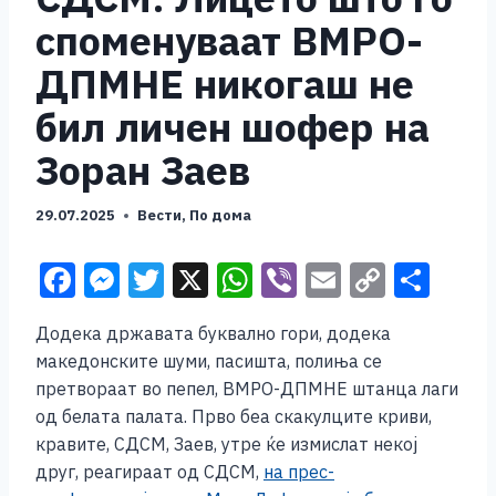
споменуваат ВМРО-
ДПМНЕ никогаш не
бил личен шофер на
Зоран Заев
29.07.2025
Вести
,
По дома
F
M
T
X
W
Vi
E
C
S
a
e
wi
h
b
m
o
h
Додека државата буквално гори, додека
c
ss
tt
at
er
ai
p
ar
македонските шуми, пасишта, полиња се
e
e
er
s
l
y
e
претвораат во пепел, ВМРО-ДПМНЕ штанца лаги
b
n
A
Li
од белата палата. Прво беа скакулците криви,
кравите, СДСМ, Заев, утре ќе измислат некој
o
g
p
n
друг, реагираат од СДСМ,
на прес-
o
er
p
k