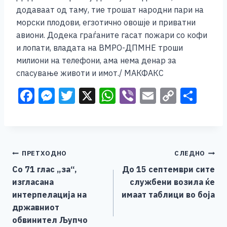
додаваат од таму, тие трошат народни пари на
морски плодови, егзотично овошје и приватни
авиони. Додека граѓаните гасат пожари со кофи
и лопати, владата на ВМРО-ДПМНЕ троши
милиони на телефони, ама нема денар за
спасување животи и имот./
МАКФАКС
F
M
T
X
W
Vi
E
C
S
a
e
wi
h
b
m
o
h
c
ss
tt
at
er
ai
p
ar
e
e
er
s
l
y
e
Навигација
ПРЕТХОДНО
СЛЕДНО
b
n
A
Li
Со 71 глас „за“,
До 15 септември сите
o
g
p
n
на
изгласана
службени возила ќе
o
er
p
k
напис
интерпелација на
имаат таблици во боја
k
државниот
обвинител Љупчо