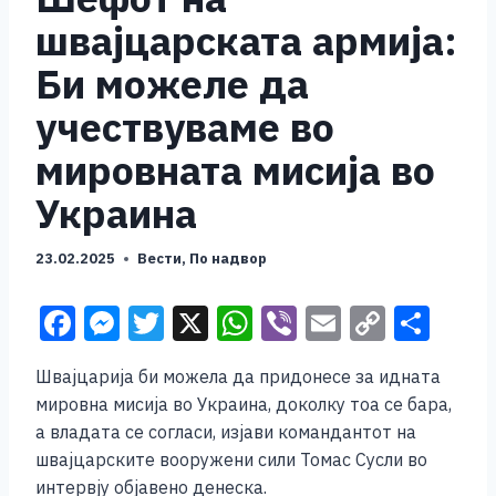
швајцарската армија:
Би можеле да
учествуваме во
мировната мисија во
Украина
23.02.2025
Вести
,
По надвор
F
M
T
X
W
Vi
E
C
S
a
e
wi
h
b
m
o
h
Швајцарија би можела да придонесе за идната
c
ss
tt
at
er
ai
p
ar
мировна мисија во Украина, доколку тоа се бара,
e
e
er
s
l
y
e
а владата се согласи, изјави командантот на
b
n
A
Li
швајцарските вооружени сили Томас Сусли во
интервју објавено денеска.