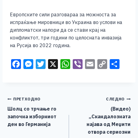
Европските сили разговараа за можноста за
испраќање мировници во Украина во услови на
дипломатски напори да се стави крај на
конфликтот, три години по целосната инвазија
на Русија во 2022 година.
F
M
T
X
W
Vi
E
C
S
a
e
wi
h
b
m
o
h
c
ss
tt
at
er
ai
p
ar
e
e
er
s
l
y
e
Навигација
ПРЕТХОДНО
СЛЕДНО
b
n
A
Li
Шолц со трчање го
(Видео)
o
g
p
n
на
започна изборниот
„Скандалозната
o
er
p
k
напис
ден во Германија
најава од Меџити
k
отвора сериозни