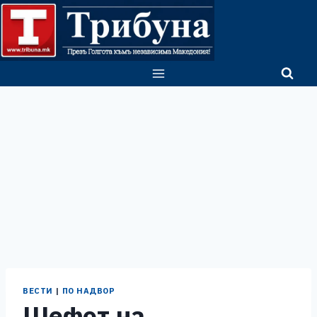
Skip
to
content
ВЕСТИ
|
ПО НАДВОР
Шефот на