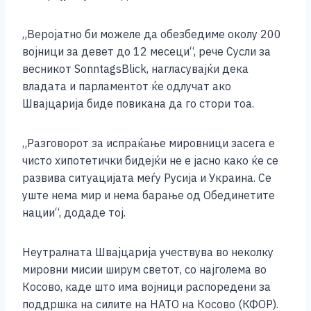
o
g
p
n
o
er
p
k
„Веројатно би можеле да обезбедиме околу 200
k
војници за девет до 12 месеци“, рече Сусли за
весникот SonntagsBlick, нагласувајќи дека
владата и парламентот ќе одлучат ако
Швајцарија биде повикана да го стори тоа.
„Разговорот за испраќање мировници засега е
чисто хипотетички бидејќи не е јасно како ќе се
развива ситуацијата меѓу Русија и Украина. Се
уште нема мир и нема барање од Обединетите
нации“, додаде тој.
Неутралната Швајцарија учествува во неколку
мировни мисии ширум светот, со најголема во
Косово, каде што има војници распоредени за
поддршка на силите на НАТО на Косово (КФОР).