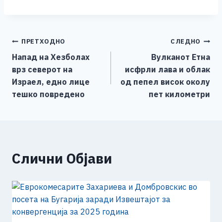
a
e
wi
h
b
m
o
h
c
ss
tt
at
er
ai
p
ar
e
e
er
s
l
y
e
Навигација
ПРЕТХОДНО
СЛЕДНО
b
n
A
Li
Напад на Хезболах
Вулканот Етна
o
g
p
n
на
врз северот на
исфрли лава и облак
o
er
p
k
напис
Израел, едно лице
од пепел висок околу
k
тешко повредено
пет километри
Слични Објави