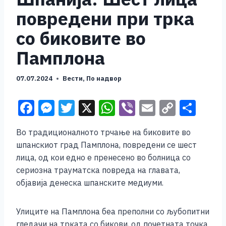
повредени при трка
со биковите во
Памплона
07.07.2024
Вести
,
По надвор
F
M
T
X
W
Vi
E
C
S
a
e
wi
h
b
m
o
h
Во традиционалното трчање на биковите во
c
ss
tt
at
er
ai
p
ar
шпанскиот град Памплона, повредени се шест
e
e
er
s
l
y
e
лица, од кои едно е пренесено во болница со
b
n
A
Li
сериозна трауматска повреда на главата,
објавија денеска шпанските медиуми.
o
g
p
n
o
er
p
k
Улиците на Памплона беа преполни со љубопитни
k
гледачи на трката со бикови, од почетната точка