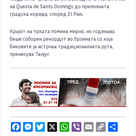
на Questa de Santo Domingo до преполната
градска корида, според El Pais.
Крајот на трката помина мирно, но годинава
беше соборен рекордот во брзината со која
биковите ја истрчаа традиционалната рута,
пренесува Танјуг.
F
M
T
X
W
Vi
E
C
S