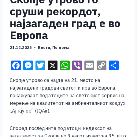
сруши рекордот,
најзагаден град е во
Европа
21.12.2025
Вести
,
По дома
F
M
T
X
W
Vi
E
C
S
a
e
wi
h
b
m
o
h
Скопје утрово се најде на 21. место на
c
ss
tt
at
er
ai
p
ar
најзагадени градови светот и прв во Европа,
e
e
er
s
l
y
e
покажуваат податоците на светскиот сервис на
b
n
A
Li
мерење на квалитетот на амбиенталниот воздух
„Ај-кју ер“ (IQAir).
o
g
p
n
o
er
p
k
Според последните податоци, индексот на
k
загаденост за Скопје во 9 часот изнесува 95, што