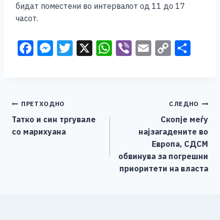
бидат поместени во интервалот од 11 до 17
часот.
F
M
T
X
W
Vi
E
C
S
a
e
wi
h
b
m
o
h
c
ss
tt
at
er
ai
p
ar
e
e
er
s
l
y
e
Навигација
ПРЕТХОДНО
СЛЕДНО
b
n
A
Li
Татко и син тргувале
Скопје меѓу
o
g
p
n
на
со марихуана
најзагадените во
o
er
p
k
напис
Европа, СДСМ
k
обвинува за погрешни
приоритети на власта