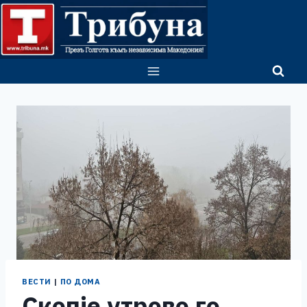
Skip
to
content
ВЕСТИ
|
ПО ДОМА
Скопје утрово го