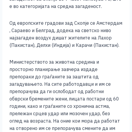
е во категоријата на средна загаденост.
Од европските градови зад Скопје се Амстердам
, Сараево и Белград, додека на светско ниво
најзагаден воздух дишат жителите на Лахор
(Пакистан), Делхи (Индија) и Карачи (Пакистан).
Министерството за животна средина и
просторно планирање завчера издаде
препораки до граѓаните за заштита од
загадувањето. На сите работодавци и им се
препорачува да ги ослободат од работни
обврски бремените жени, лицата постари од 60
години, како и граѓаните со хронична астма,
прележан срцев удар или мозочен удар, без
оглед на возраста. На оние кои мора да работат
на отворено им се препорачува смените да им