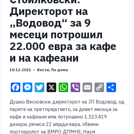
Директорот на
„Водовод“ за 9
месеци потрошил
22.000 евра за кафе
и на кафеани
10.12.2021
Вести
,
По дома
F
M
T
X
W
Vi
E
C
S
a
e
wi
h
b
m
o
h
Душко Весковски, директорот на ЈП Водовод, од
c
ss
tt
at
er
ai
p
ar
парите на претпријатието, за девет месеци за
e
e
er
s
l
y
e
кафе и кафеани има потрошено 1.323.419
b
n
A
Li
денари, речиси 22 илјади евра, обвини
портпаролот на ВМРО-ДПМНЕ, Наум