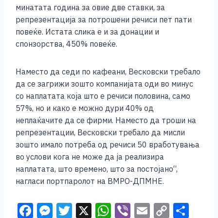
минатата година за овие две ставки, за
репрезентација за потрошени речиси пет пати
повеќе. Истата слика е и за донации и
спонзорства, 450% повеќе.
Наместо да седи по кафеани, Весковски требало
да се загрижи зошто компанијата оди во минус
со наплатата која што е речиси половина, само
57%, но и како е можно дури 40% од
неплаќачите да се фирми. Наместо да троши на
репрезентации, Весковски требало да мисли
зошто имало потреба од речиси 50 вработувања
во услови кога не може да ја реализира
наплатата, што времено, што за постојано“,
нагласи портпаролот на ВМРО-ДПМНЕ.
F
M
T
X
W
Vi
E
C
S