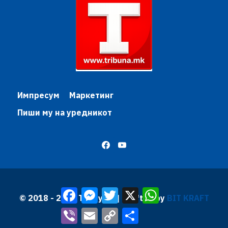
Импресум
Маркетинг
Пиши му на уредникот
Facebook
Messenger
Twitter
X
WhatsApp
© 2018 - 2026 Трибуна | Krafted by
BIT KRAFT
Viber
Email
Copy
Share
Link