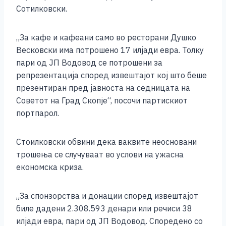
o
g
p
n
Сотилковски.
o
er
p
k
k
„За кафе и кафеани само во ресторани Душко
Весковски има потрошено 17 илјади евра. Толку
пари од ЈП Водовод се потрошени за
репрезентација според извештајот кој што беше
презентиран пред јавноста на седницата на
Советот на Град Скопје“, посочи партискиот
портпарол.
Стоилковски обвини дека ваквите неосновани
трошења се случуваат во услови на ужасна
економска криза.
„За спонзорства и донации според извештајот
биле дадени 2.308.593 денари или речиси 38
илјади евра, пари од ЈП Водовод. Споредено со