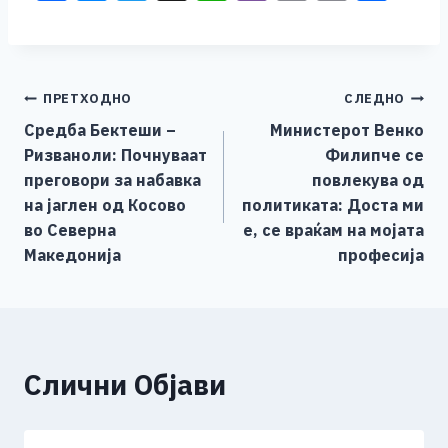
a
e
wi
h
b
m
o
h
c
ss
tt
at
er
ai
p
ar
e
e
er
s
l
y
e
Навигација
ПРЕТХОДНО
СЛЕДНО
b
n
A
Li
Средба Бектеши –
Министерот Венко
o
g
p
n
на
Ризваноли: Почнуваат
Филипче се
o
er
p
k
напис
преговори за набавка
повлекува од
k
на јаглен од Косово
политиката: Доста ми
во Северна
е, се враќам на мојата
Македонија
професија
Слични Објави