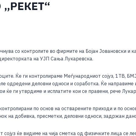
 „РЕКЕТ“
S
h
очнува со контролите во фирмите на Бојан Јовановски и к
ar
и директорката на УЈП Сања Лукаревска.
e
ноците. Ќе ги контролираме Меѓународниот сојуз, 1ТВ, БМ
ле одредени деловни односи и соработка. Ќе направиме и
кои ќе ги утврдиме и исплатите кои се правени, рече Лук
онтролирани по основ на остварените приходи и по основ
ок на добивка, пресметки, деловни односи, задржан дан
 сојуз ќе видиме на чија сметка од физичките лица се лег