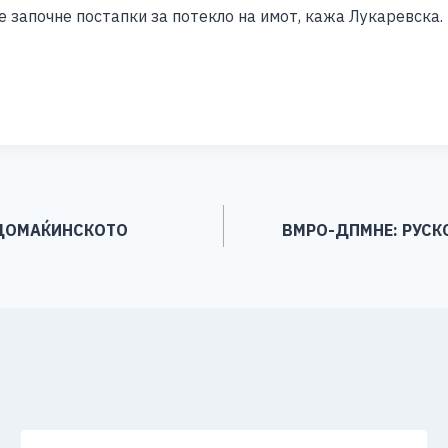
 започне постапки за потекло на имот, кажа Лукаревска.
S
h
ar
e
 ДОМАЌИНСКОТО
ВМРО-ДПМНЕ: РУСКО