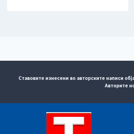
Ставовите изнесени во авторските написи обј
Авторите но