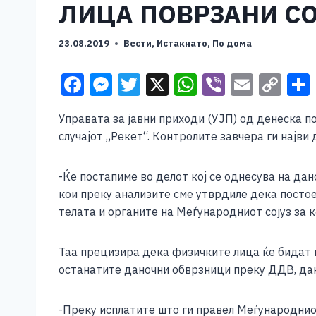
ЛИЦА ПОВРЗАНИ СО
23.08.2019
Вести
,
Истакнато
,
По дома
F
M
T
X
W
Vi
E
C
a
e
wi
h
b
m
o
Управата за јавни приходи (УЈП) од денеска п
c
ss
tt
at
er
ai
p
случајот „Рекет“. Контролите завчера ги најв
e
e
er
s
l
y
b
n
A
Li
-Ќе постапиме во делот кој се однесува на да
o
g
p
n
кои преку анализите сме утврдиле дека постое
телата и органите на Меѓународниот сојуз за 
o
er
p
k
k
Таа прецизира дека физичките лица ќе бидат к
останатите даночни обврзници преку ДДВ, дан
-Преку исплатите што ги правел Меѓународниот