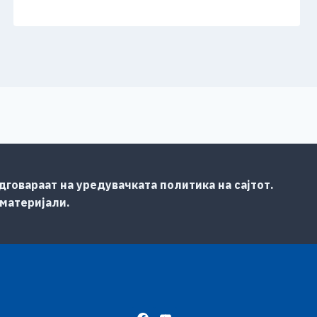
говараат на уредувачката политика на сајтот.
 материјали.