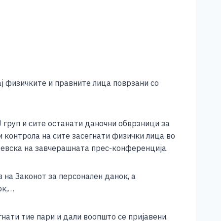
ај физичките и правните лица поврзани со
Ј груп и сите останати даночни обврзници за
 контрола на сите засегнати физички лица во
аревска на завчерашната прес-конференција.
 на Законот за персонален данок, а
ок,…
нати тие пари и дали воопшто се пријавени.