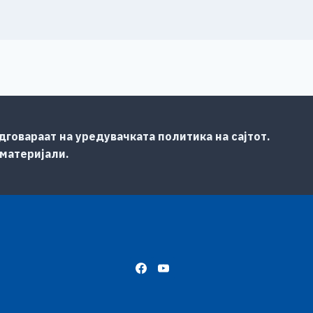
говараат на уредувачката политика на сајтот.
 материјали.