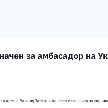
начен за амбасадор на Ук
S
h
а армија Валериј Залужни денеска е назначен за украин
ar