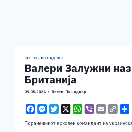
ВЕСТИ
|
ПО НАДВОР
Валери Залужни наз
Британија
09.05.2024
Вести
,
По надвор
F
M
T
X
W
Vi
E
C
a
e
wi
h
b
m
o
Поранешниот врховен командант на украинскат
c
ss
tt
at
er
ai
p