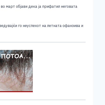
во март објави дека ја прифатил неговата
едувајќи го неуспехот на летната офанзива и