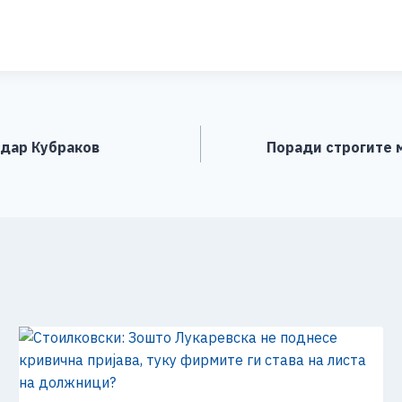
S
h
ar
e
ндар Кубраков
Поради строгите 