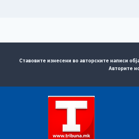
Ставовите изнесени во авторските написи обј
Авторите но