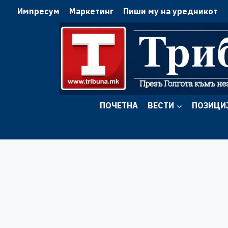
Skip
Импресум
Маркетинг
Пиши му на уредникот
to
content
ПОЧЕТНА
ВЕСТИ
ПОЗИЦИ