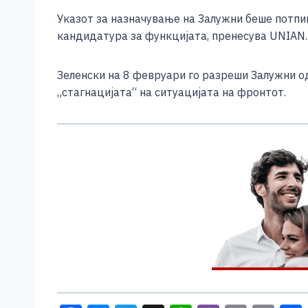
e
e
er
s
l
y
Указот за назначување на Залужни беше потпиш
b
n
A
Li
кандидатура за функцијата, пренесува UNIAN.
o
g
p
n
o
er
p
k
Зеленски на 8 февруари го разреши Залужни од
„стагнацијата“ на ситуацијата на фронтот.
k