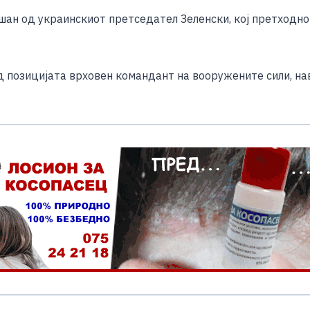
e
ан од украинскиот претседател Зеленски, кој претходно 
 позицијата врховен командант на вооружените сили, нав