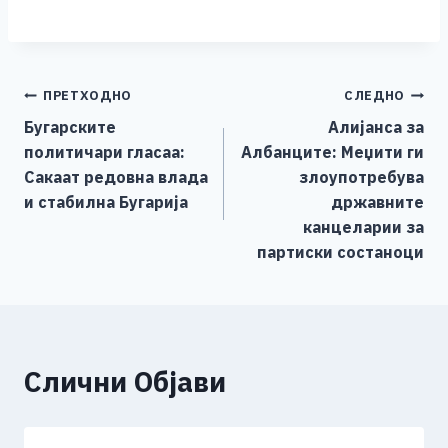
a
e
wi
h
b
m
o
h
c
ss
tt
at
er
ai
p
ar
e
e
er
s
l
y
e
Навигација
ПРЕТХОДНО
СЛЕДНО
b
n
A
Li
Бугарските
Алијанса за
o
g
p
n
на
политичари гласаа:
Албанците: Меџити ги
o
er
p
k
напис
Сакаат редовна влада
злоупотребува
k
и стабилна Бугарија
државните
канцеларии за
партиски состаноци
Слични Објави