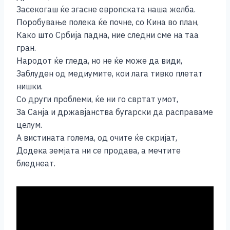
Засекогаш ќе згасне европската наша желба.
Поробување полека ќе почне, со Кина во план,
Како што Србија падна, ние следни сме на таа
гран.
Народот ќе гледа, но не ќе може да види,
Заблуден од медиумите, кои лага тивко плетат
нишки.
Со други проблеми, ќе ни го свртат умот,
За Санја и државјанства бугарски да расправаме
целум.
А вистината голема, од очите ќе скријат,
Додека земјата ни се продава, а мечтите
бледнеат.