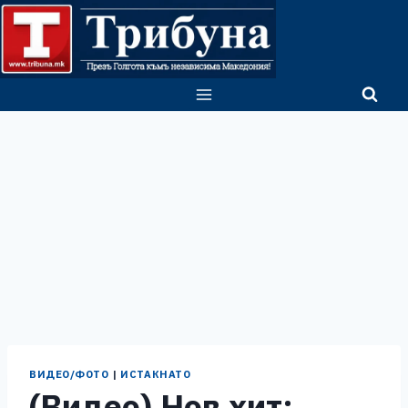
Skip
to
content
ВИДЕО/ФОТО
|
ИСТАКНАТО
(Видео) Нов хит: