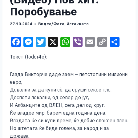
Поробување
27.10.2024
Видео/Фото
,
Истакнато
F
M
T
X
W
Vi
E
C
S
a
e
wi
h
b
m
o
h
Текст (todor4e):
c
ss
tt
at
er
ai
p
ar
e
e
er
s
l
y
e
Газда Викторче даде заем – петстотини милиони
b
n
A
Li
евро,
o
g
p
n
Доволни за да купи сѐ, да сруши секое тло.
Деспоти локални, од север до југ,
o
er
p
k
И Албанците од ВЛЕН, сега дел од круг.
k
Ќе владее мир, барем една година дена,
Владата ќе си купи време, ќе добие спокоен плен.
Но штетата ќе биде голема, за народ и за
држава,