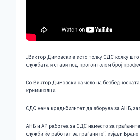
„Виктор Димовски е исто толку СДС колку што 
службата и стави под прогон голем број профе
Со Виктор Димовски на чело на безбедносната 
криминалци.
СДС нема кредибилитет да зборува за АНБ, зат
АНБ и АР работеа за СДС наместо за граѓанит
служби ќе работат за граѓаните“, изјави Бра