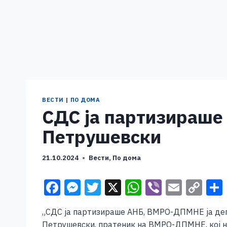
ВЕСТИ
|
ПО ДОМА
СДС ја партизираше
Петрушевски
21.10.2024
Вести
,
По дома
F
M
T
X
W
Vi
E
C
a
e
wi
h
b
m
o
„СДС ја партизираше АНБ, ВМРО-ДПМНЕ ја депа
c
ss
tt
at
er
ai
p
Петрушевски, пратеник на ВМРО-ДПМНЕ, кој на