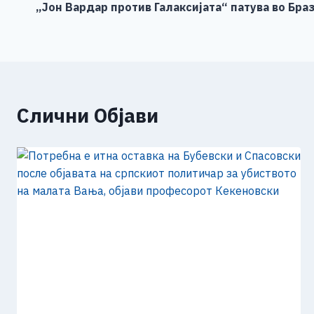
o
g
p
n
„Јон Вардар против Галаксијата“ патува во Бра
на
o
er
p
k
напис
k
Слични Објави