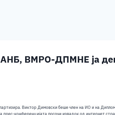
 АНБ, ВМРО-ДПМНЕ ја де
S
h
ртизира. Виктор Димовски беше член на ИО и на Диплома
ar
 прес-конференцијата посочи извадок од интернет стран