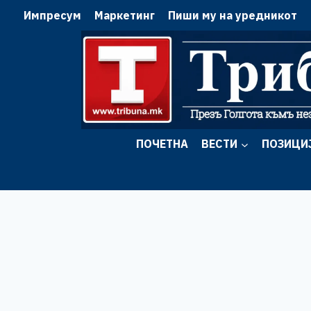
Skip
Импресум
Маркетинг
Пиши му на уредникот
to
content
ПОЧЕТНА
ВЕСТИ
ПОЗИЦИ