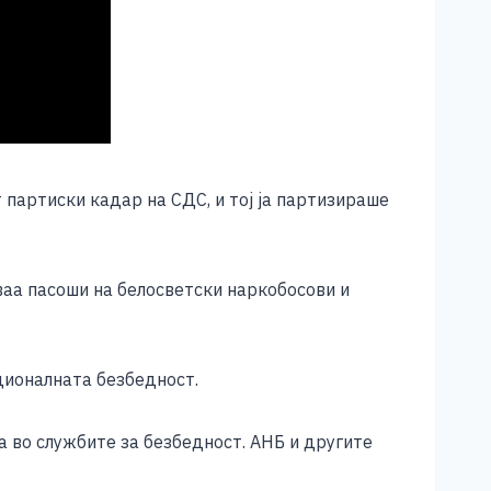
 партиски кадар на СДС, и тој ја партизираше
ваа пасоши на белосветски наркобосови и
ционалната безбедност.
 во службите за безбедност. АНБ и другите