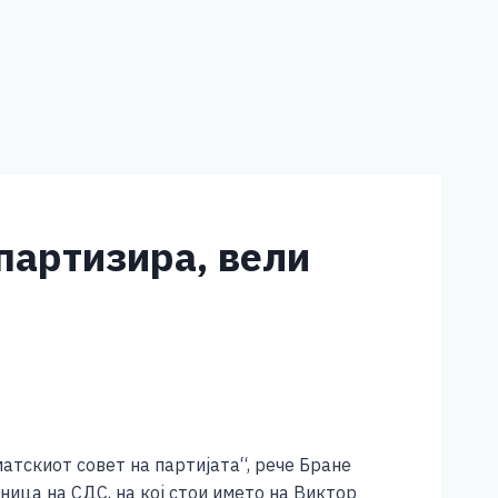
партизира, вели
тскиот совет на партијата“, рече Бране
ица на СДС, на кој стои името на Виктор