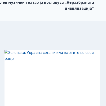
лен музички театар ја поставува „Неразбраната
цивилизација“