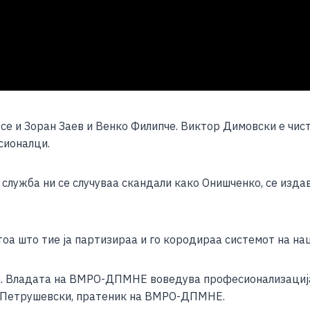
се и Зоран Заев и Венко Филипче. Виктор Димовски е чист
сионалци.
служба ни се случуваа скандали како Онишченко, се изда
оа што тие ја партизираа и го кородираа системот на на
е. Владата на ВМРО-ДПМНЕ воведува професионализациjа
не Петрушевски, пратеник на ВМРО-ДПМНЕ.