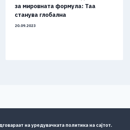
за мировната формула: Таа
станува глобална
20.09.2023
говараат на уредувачката политика на сајтот.