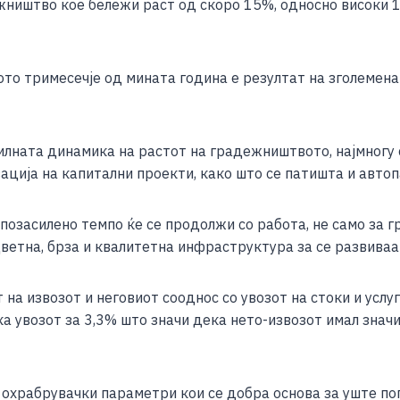
ежништво кое бележи раст од скоро 15%, односно високи 1
ото тримесечје од мината година е резултат на зголемен
силната динамика на растот на градежништвото, најмногу
ија на капитални проекти, како што се патишта и автоп
 позасилено темпо ќе се продолжи со работа, не само за
дветна, брза и квалитетна инфраструктура за се развиваа
 на извозот и неговиот сооднос со увозот на стоки и услу
ка увозот за 3,3% што значи дека нето-извозот имал зна
храбрувачки параметри кои се добра основа за уште по