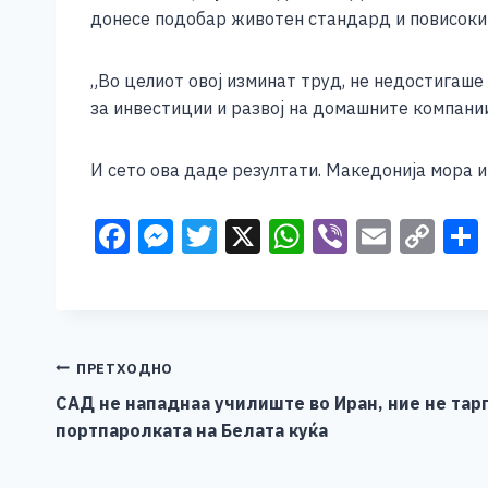
донесе подобар животен стандард и повисоки 
„Во целиот овој изминат труд, не недостигаш
за инвестиции и развој на домашните компании
И сето ова даде резултати. Македонија мора и
F
M
T
X
W
Vi
E
C
a
e
wi
h
b
m
o
c
ss
tt
at
er
ai
p
e
e
er
s
l
y
b
n
A
Li
Навигација
ПРЕТХОДНО
o
g
p
n
САД не нападнаа училиште во Иран, ние не тар
на
портпаролката на Белата куќа
o
er
p
k
напис
k