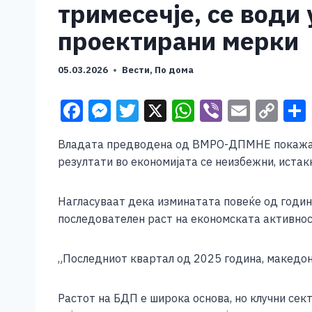
тримесечје, се води
проектирани мерки
05.03.2026
Вести
,
По дома
F
M
T
X
W
Vi
E
C
a
e
wi
h
b
m
o
Владата предводена од ВМРО-ДПМНЕ покажа дек
c
ss
tt
at
er
ai
p
резултати во економијата се неизбежни, ист
e
e
er
s
l
y
b
n
A
Li
Нагласуваат дека изминатата повеќе од годин
o
g
p
n
последователен раст на економската активнос
o
er
p
k
„Последниот квартал од 2025 година, македонс
k
Растот на БДП е широка основа, но клучни сек