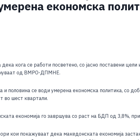
 умерена економска полит
S
h
а кога се работи посветено, со јасно поставени цели 
ar
акнуваат од ВМРО-ДПМНЕ.
e
а и половина се води умерена економска политика, со до
т во шест квартали.
ката економија го завршува со раст на БДП од 3,8%, при
тори кои покажуваат дека македонската економија застан