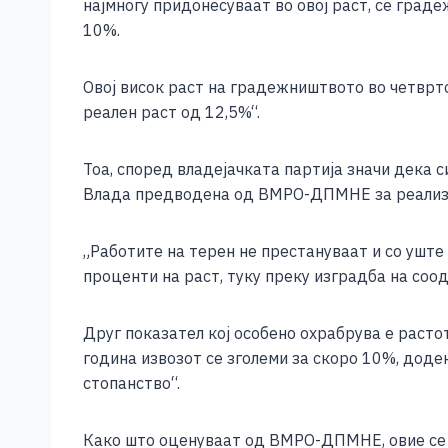
најмногу придонесуваат во овој раст, се град
10%.
Овој висок раст на градежништвото во четврт
реален раст од 12,5%“.
Тоа, според владејачката партија значи дека 
Влада предводена од ВМРО-ДПМНЕ за реализац
„Работите на терен не престануваат и со уште
проценти на раст, туку преку изградба на соо
Друг показател кој особено охрабрува е растот
година извозот се зголеми за скоро 10%, доде
стопанство“.
Како што оценуваат од ВМРО-ДПМНЕ, овие се о