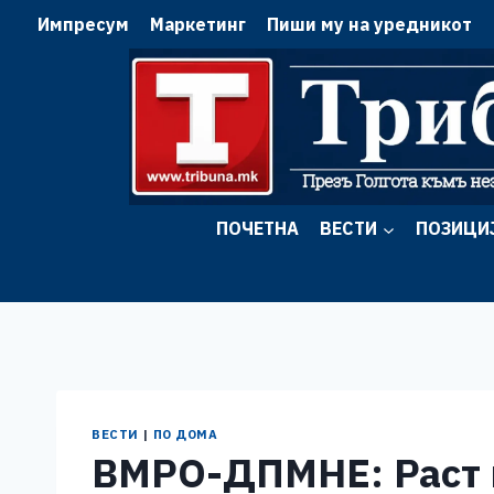
Skip
Импресум
Маркетинг
Пиши му на уредникот
to
content
ПОЧЕТНА
ВЕСТИ
ПОЗИЦИ
ВЕСТИ
|
ПО ДОМА
ВМРО-ДПМНЕ: Раст н