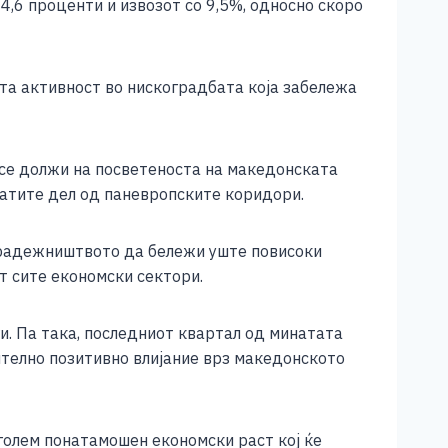
4,6 проценти и извозот со 9,5%, односно скоро
ата активност во нискоградбата која забележа
 се должи на посветеноста на македонската
атите дел од паневропските коридори.
 градежништвото да бележи уште повисоки
т сите економски сектори.
ги. Па така, последниот квартал од минатата
чително позитивно влијание врз македонското
голем понатамошен економски раст кој ќе