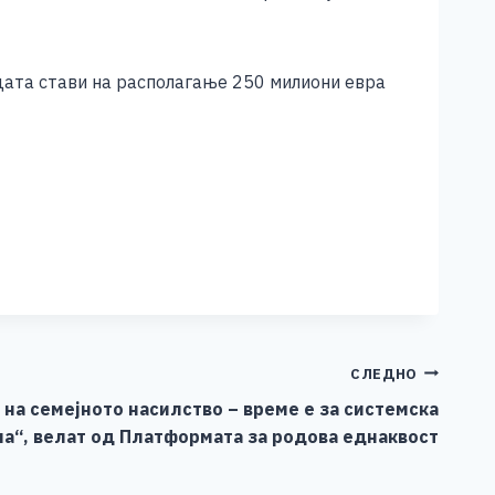
адата стави на располагање 250 милиони евра
СЛЕДНО
 на семејното насилство – време е за системска
а“, велат од Платформата за родова еднаквост