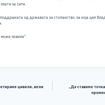
плати за сите.
е поддршката од државата за стопанство, за која цел Вл
.
 може повеќе“.
S
h
ar
e
гетираме цивили, вели
„Да ставиме точка
промен